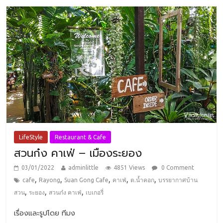
LifeStyle
Restaurant & Cafe
สวนก๋ง คาเฟ่ – เมืองระยอง
03/01/2022
adminlittle
4851 Views
0 Comment
,
,
,
,
,
cafe
Rayong
Suan Gong Cafe
คาเฟ่
ต.น้ำคอก
บรรยากาศบ้าน
,
,
,
สวน
ระยอง
สวนก๋ง คาเฟ่
เบเกอรี่
เรื่องและรูปโดย ทีมง