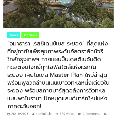
News
PR News
“อมาธารา เรสซิเดนซ์เซส ระยอง” ที่สุดแห่ง
ที่อยู่อาศัยเพื่อสุขภาพระดับอัลตราลักชัวรี
ใกล้กรุงเทพฯ กางแผนปั้นเดสติเนชันติด
ทะเลตอบโจทย์ทุกไลฟ์สไตล์แห่งแรกใน
ระยอง เผยโมเดล Master Plan ใหม่ล่าสุด
พร้อมพูลวิลล่าบนเนินเขาวิวทะเลหนึ่งเดียวใน
ระยอง พร้อมสกายบาร์สุดอลังการวิวทะเล
แบบพาโนรามา ปักหมุดแลนด์มาร์กใหม่แห่ง
ภาคตะวันออก!
26/10/2023
adminlittle
725 Views
0 Comment