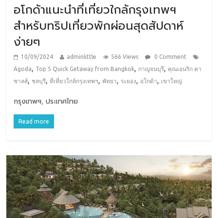
อโกด้าแนะนำที่เที่ยวใกล้กรุงเทพฯ
สำหรับทริปเที่ยวพักผ่อนสุดสัปดาห์
ง่ายๆ
10/09/2024
adminlittle
566 Views
0 Comment
,
,
,
Agoda
Top 5 Quick Getaway from Bangkok
กาญจนบุรี
คุณเอนริก คา
,
,
,
,
,
,
ซาลส์
ชลบุรี
ที่เที่ยวใกล้กรุงเทพฯ
พัทยา
ระยอง
อโกด้า
เขาใหญ่
กรุงเทพฯ, ประเทศไทย
Read more