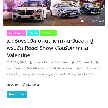
Car & Auto
News
PR News
เบนซ์ไพรม์มัส บุกตลาดภาคตะวันออก ปู
พรมจัด Road Show ต้อนรับเทศกาล
Valentine
07/02/2023
adminlittle
936 Views
0 Comment
,
,
,
,
,
Benz Primus
Mercedes-Benz
Road Show
Valentine
ชลบุรี
ยานยนต์
,
,
,
,
พลังไฟฟ้า
ระยอง
เซ็นทรัล ระยอง
เทอมินอล 21 พัทยา
เบนซ์ไพรม์มัส
กรุงเทพฯ, 7 กุมภาพัน
Read more