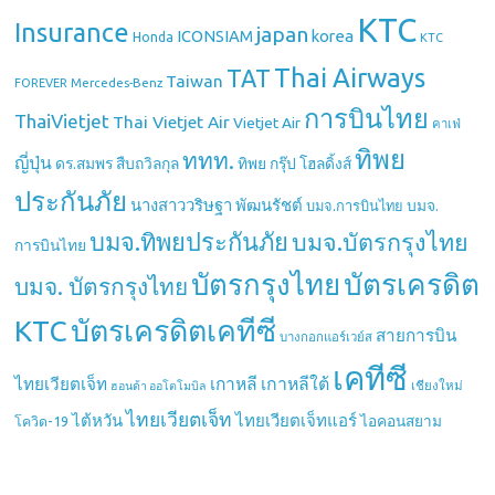
KTC
Insurance
japan
ICONSIAM
korea
Honda
KTC
Thai Airways
TAT
Taiwan
Mercedes-Benz
FOREVER
การบินไทย
ThaiVietjet
Thai Vietjet Air
Vietjet Air
คาเฟ่
ทิพย
ททท.
ญี่ปุ่น
ดร.สมพร สืบถวิลกุล
ทิพย กรุ๊ป โฮลดิ้งส์
ประกันภัย
นางสาววริษฐา พัฒนรัชต์
บมจ.
บมจ.การบินไทย
บมจ.ทิพยประกันภัย
บมจ.บัตรกรุงไทย
การบินไทย
บัตรกรุงไทย
บัตรเครดิต
บมจ. บัตรกรุงไทย
บัตรเครดิตเคทีซี
KTC
สายการบิน
บางกอกแอร์เวย์ส
เคทีซี
เกาหลี
เกาหลีใต้
ไทยเวียตเจ็ท
เชียงใหม่
ฮอนด้า ออโตโมบิล
ไทยเวียตเจ็ท
ไต้หวัน
ไทยเวียตเจ็ทแอร์
ไอคอนสยาม
โควิด-19