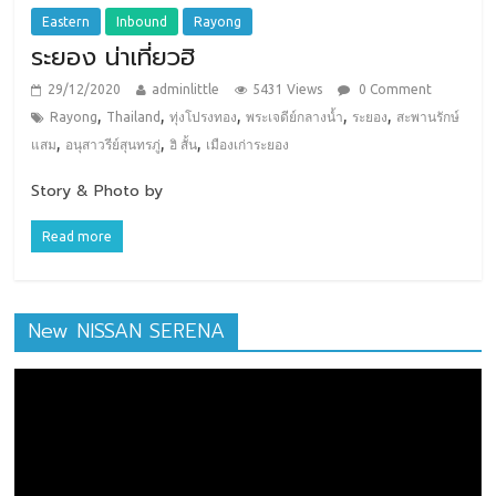
Eastern
Inbound
Rayong
ระยอง น่าเที่ยวฮิ
29/12/2020
adminlittle
5431 Views
0 Comment
,
,
,
,
,
Rayong
Thailand
ทุ่งโปรงทอง
พระเจดีย์กลางน้ำ
ระยอง
สะพานรักษ์
,
,
,
แสม
อนุสาวรีย์สุนทรภู่
ฮิ สั้น
เมืองเก่าระยอง
Story & Photo by
Read more
New NISSAN SERENA
ตัว
เล่น
ไฟล์
วิดีโอ