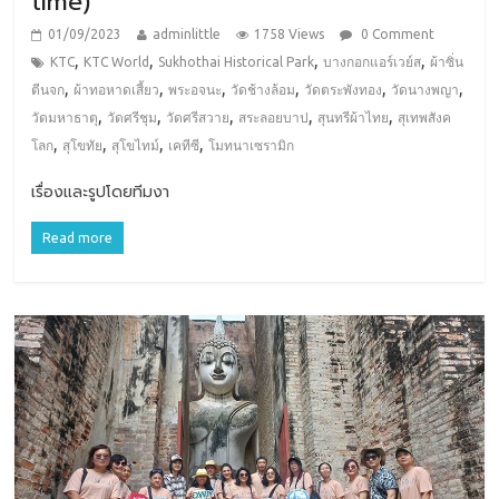
time)
01/09/2023
adminlittle
1758 Views
0 Comment
,
,
,
,
KTC
KTC World
Sukhothai Historical Park
บางกอกแอร์เวย์ส
ผ้าซิ่น
,
,
,
,
,
,
ตีนจก
ผ้าทอหาดเสี้ยว
พระอจนะ
วัดช้างล้อม
วัดตระพังทอง
วัดนางพญา
,
,
,
,
,
วัดมหาธาตุ
วัดศรีชุม
วัดศรีสวาย
สระลอยบาป
สุนทรีผ้าไทย
สุเทพสังค
,
,
,
,
โลก
สุโขทัย
สุโขไทม์
เคทีซี
โมทนาเซรามิก
เรื่องและรูปโดยทีมงา
Read more