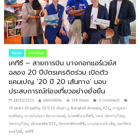
News
PR News
เคทีซี – สายการบิน บางกอกแอร์เวย์ส
ฉลอง 20 ปีบัตรเครดิตร่วม เปิดตัว
แคมเปญ ‘20 ปี 20 เส้นทาง’ มอบ
ประสบการณ์ท่องเที่ยวอย่างยั่งยืน
28/02/2025
adminlittle
598 Views
0 Comment
,
,
,
,
20 years 20 paths
20 ปี 20 เส้นทาง
Bangkok Airways
KTC
กาญจนา
,
,
,
,
หงส์ทอง
นางประณยา นิถานานนท์
นายพศิน มณีศรี
บมจ. บัตรกรุงไทย
,
,
,
,
บัตรกรุงไทย
บัตรเครดิต KTC
บัตรเครดิตเคทีซี
บางกอกแอร์เวย์ส
อมรรัตน์
,
คงสวัสดิ์
เคทีซี