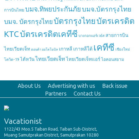
บมจ.ทิพยประกันภัย
บมจ.บัตรกรุงไทย
การบินไทย
บัตรกรุงไทย
บัตรเครดิต
บมจ. บัตรกรุงไทย
บัตรเครดิตเคทีซี
KTC
สายการบิน
บางกอกแอร์เวย์ส
เคทีซี
เกาหลี
เกาหลีใต้
ไทยเวียตเจ็ท
เชียงใหม่
ฮอนด้า ออโตโมบิล
ไทยเวียตเจ็ท
ไต้หวัน
ไทยเวียตเจ็ทแอร์
ไอคอนสยาม
โควิด-19
About Us
Advertising with us
Back issue
Partners
Contact Us
Vacationist
1122/43 Moo.5 Taiban Road, Taiban Sub-District,
Muang Samutprakan District, Samutprakan 10280