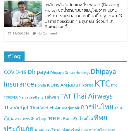
เพลิดเพลินไปกับ แดซลิ่ง ฟรุตส์ (Dazzling
Fruits) ชุดน้ำชายามบ่ายเมนูใหม่จากหนุมาน
บาร์ ณ โรงแรมสยามเคมปินสกี้ กรุงเทพฯ ให้
บริการตั้งแต่วันที่ 1 มิถุนายน ถึงวันที่ 31
สิงหาคมศกนี้
14/06/2016
No Comment
#Tag:
Dhipaya
Dhipaya
COVID-19
Dhipaya Group Holdings
KTC
Insurance
japan
ICONSIAM
korea
Honda
KTC
Thai Airways
TAT
Taiwan
Mercedes-Benz
FOREVER
การบินไทย
ThaiVietjet
Thai Vietjet Air
Vietjet Air
คาเฟ่
ทิพย
ททท.
ญี่ปุ่น
ดร.สมพร สืบถวิลกุล
ทิพย กรุ๊ป โฮลดิ้งส์
ประกันภัย
นางสาววริษฐา พัฒนรัชต์
บมจ.
บมจ.การบินไทย