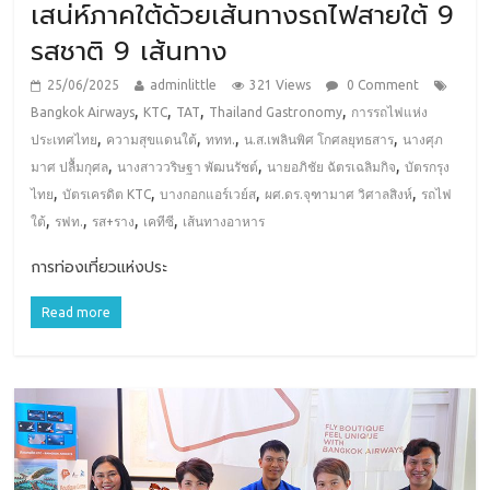
เสน่ห์ภาคใต้ด้วยเส้นทางรถไฟสายใต้ 9
รสชาติ 9 เส้นทาง
25/06/2025
adminlittle
321 Views
0 Comment
,
,
,
,
Bangkok Airways
KTC
TAT
Thailand Gastronomy
การรถไฟแห่ง
,
,
,
,
ประเทศไทย
ความสุขแดนใต้
ททท.
น.ส.เพลินพิศ โกศลยุทธสาร
นางศุภ
,
,
,
มาศ ปลื้มกุศล
นางสาววริษฐา พัฒนรัชต์
นายอภิชัย ฉัตรเฉลิมกิจ
บัตรกรุง
,
,
,
,
ไทย
บัตรเครดิต KTC
บางกอกแอร์เวย์ส
ผศ.ดร.จุฑามาศ วิศาลสิงห์
รถไฟ
,
,
,
,
ใต้
รฟท.
รส+ราง
เคทีซี
เส้นทางอาหาร
การท่องเที่ยวแห่งประ
Read more