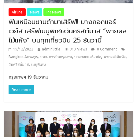
Airline
News
PR News
ฟินเหมือนซานต้ามาเสิร์ฟ!! บางกอกแอร์
เวย์ส เสิร์ฟเมนูพิเศษวันคริสต์มาส “พายผล
ไม้แห้ง” บนทุกเที่ยวบิน 25 ธันวานี้
19/12/2022
adminlittle
913 Views
0 Comment
,
,
,
,
Bangkok Airways
บมจ. การบินกรุงเทพ
บางกอกแอร์เวย์ส
พายผลไม้แห้ง
,
วันคริสต์มาส
เมนูพิเศษ
กรุงเทพฯ 19 ธันวาคม
Read more