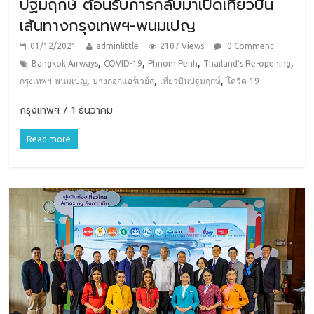
ปฐมฤกษ์ ต้อนรับการกลับมาเปิดเที่ยวบิน
เส้นทางกรุงเทพฯ-พนมเปญ
01/12/2021
adminlittle
2107 Views
0 Comment
,
,
,
,
Bangkok Airways
COVID-19
Phnom Penh
Thailand’s Re-opening
,
,
,
กรุงเทพฯ-พนมเปญ
บางกอกแอร์เวย์ส
เที่ยวบินปฐมฤกษ์
โควิด-19
กรุงเทพฯ / 1 ธันวาคม
Read more