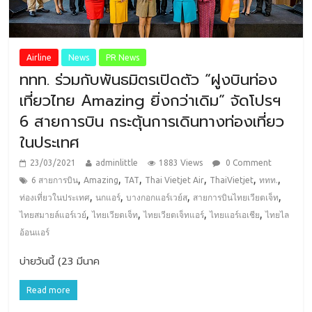
Airline
News
PR News
ททท. ร่วมกับพันธมิตรเปิดตัว “ฝูงบินท่อง
เที่ยวไทย Amazing ยิ่งกว่าเดิม” จัดโปรฯ
6 สายการบิน กระตุ้นการเดินทางท่องเที่ยว
ในประเทศ
23/03/2021
adminlittle
1883 Views
0 Comment
,
,
,
,
,
,
6 สายการบิน
Amazing
TAT
Thai Vietjet Air
ThaiVietjet
ททท.
,
,
,
,
ท่องเที่ยวในประเทศ
นกแอร์
บางกอกแอร์เวย์ส
สายการบินไทยเวียตเจ็ท
,
,
,
,
ไทยสมายล์แอร์เวย์
ไทยเวียตเจ็ท
ไทยเวียตเจ็ทแอร์
ไทยแอร์เอเชีย
ไทยไล
อ้อนแอร์
บ่ายวันนี้ (23 มีนาค
Read more