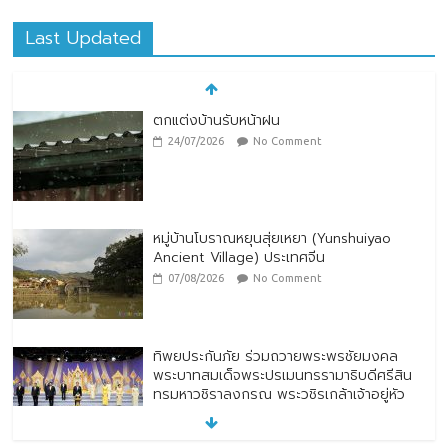
Last Updated
หมู่บ้านโบราณหยุนสุ่ยเหยา (Yunshuiyao
Ancient Village) ประเทศจีน
07/08/2026
No Comment
ทิพยประกันภัย ร่วมถวายพระพรชัยมงคล
พระบาทสมเด็จพระปรเมนทรรามาธิบดีศรีสิน
ทรมหาวชิราลงกรณ พระวชิรเกล้าเจ้าอยู่หัว
28/07/2026
No Comment
ทิพยประกันภัย ผนึกกำลัง ไปรษณีย์ไทย
ต่อยอดความร่วมมือกว่า 10 ปี สู่พันธมิตร
เชิงกลยุทธ์ ยกระดับบริการดิจิทัลและการเข้า
ถึงประกันภัยเพื่อประชาชน
28/07/2026
No Comment