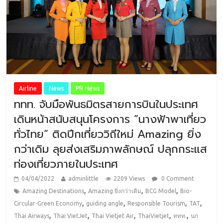
Airline
News
PR News
ททท. จับมือพันธมิตรสายการบินในประเทศ
เดินหน้าสนับสนุนโครงการ “นางฟ้าพาเที่ยว
ทั่วไทย” ติดปีกเที่ยววิถีใหม่ Amazing ยิ่ง
กว่าเดิม ลุยส่งเสริมภาพลักษณ์ ปลุกกระแส
ท่องเที่ยวภายในประเทศ
04/04/2022
adminlittle
2209 Views
0 Comment
,
,
,
Amazing Destinations
Amazing ยิ่งกว่าเดิม
BCG Model
Bio-
,
,
,
,
Circular-Green Economy
guiding angle
Responsible Tourism
TAT
,
,
,
,
,
Thai Airways
Thai VietJet
Thai Vietjet Air
ThaiVietjet
ททท.
นก