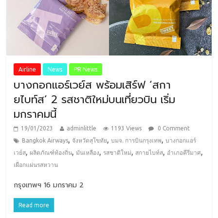
Airline
News
PR News
บางกอกแอร์เวย์ส พร้อมเสิร์ฟ ‘สกา
ยไบท์ส’ 2 รสชาติใหม่บนเที่ยวบิน เริ่ม
มกราคมนี้
19/01/2023
adminlittle
1193 Views
0 Comment
,
,
,
Bangkok Airways
จังหวัดสุโขทัย
บมจ. การบินกรุงเทพ
บางกอกแอร์
,
,
,
,
,
,
เวย์ส
ผลิตภัณฑ์ท้องถิ่น
มันเหลือง
รสชาติใหม่
สกายไบท์ส
อำเภอคีรีมาศ
เผือกแผ่นรสหวาน
กรุงเทพฯ 16 มกราคม 2
Read more