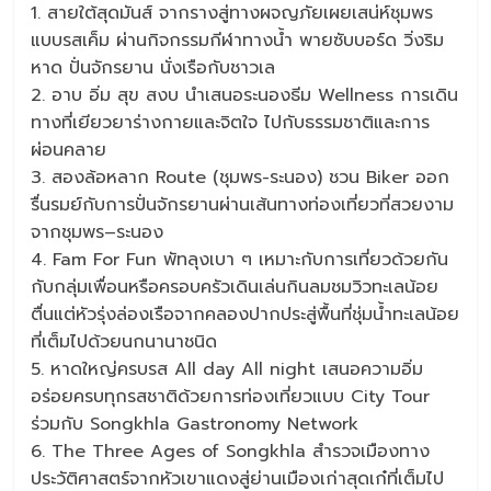
1. สายใต้สุดมันส์ จากรางสู่ทางผจญภัยเผยเสน่ห์ชุมพร
แบบรสเค็ม ผ่านกิจกรรมกีฬาทางน้ำ พายซับบอร์ด วิ่งริม
หาด ปั่นจักรยาน นั่งเรือกับชาวเล
2. อาบ อิ่ม สุข สงบ นำเสนอระนองธีม Wellness การเดิน
ทางที่เยียวยาร่างกายและจิตใจ ไปกับธรรมชาติและการ
ผ่อนคลาย
3. สองล้อหลาก Route (ชุมพร-ระนอง) ชวน Biker ออก
รื่นรมย์กับการปั่นจักรยานผ่านเส้นทางท่องเที่ยวที่สวยงาม
จากชุมพร–ระนอง
4. Fam For Fun พัทลุงเบา ๆ เหมาะกับการเที่ยวด้วยกัน
กับกลุ่มเพื่อนหรือครอบครัวเดินเล่นกินลมชมวิวทะเลน้อย
ตื่นแต่หัวรุ่งล่องเรือจากคลองปากประสู่พื้นที่ชุ่มน้ำทะเลน้อย
ที่เต็มไปด้วยนกนานาชนิด
5. หาดใหญ่ครบรส All day All night เสนอความอิ่ม
อร่อยครบทุกรสชาติด้วยการท่องเที่ยวแบบ City Tour
ร่วมกับ Songkhla Gastronomy Network
6. The Three Ages of Songkhla สำรวจเมืองทาง
ประวัติศาสตร์จากหัวเขาแดงสู่ย่านเมืองเก่าสุดเก๋ที่เต็มไป