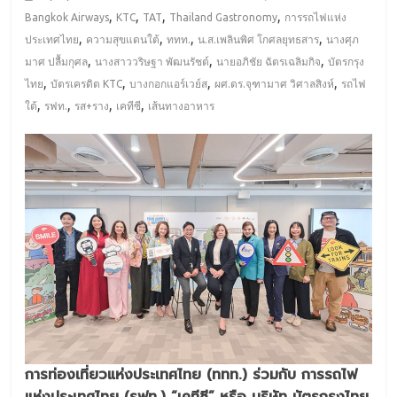
,
,
,
,
Bangkok Airways
KTC
TAT
Thailand Gastronomy
การรถไฟแห่ง
,
,
,
,
ประเทศไทย
ความสุขแดนใต้
ททท.
น.ส.เพลินพิศ โกศลยุทธสาร
นางศุภ
,
,
,
มาศ ปลื้มกุศล
นางสาววริษฐา พัฒนรัชต์
นายอภิชัย ฉัตรเฉลิมกิจ
บัตรกรุง
,
,
,
,
ไทย
บัตรเครดิต KTC
บางกอกแอร์เวย์ส
ผศ.ดร.จุฑามาศ วิศาลสิงห์
รถไฟ
,
,
,
,
ใต้
รฟท.
รส+ราง
เคทีซี
เส้นทางอาหาร
การท่องเที่ยวแห่งประเทศไทย (ททท.) ร่วมกับ การรถไฟ