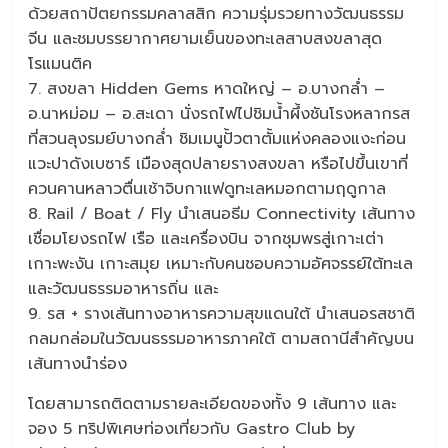
ด้วยสถาปัตยกรรมคลาสสิก ความรุ่มรวยทางวัฒนธรรม
จีน และชมบรรยากาศยามเย็นของทะเลสาบสงขลาสุด
โรแมนติค
7. สงขลา Hidden Gems หาดใหญ่ – อ.บางกล่ำ –
อ.นาหม่อม – อ.สะเดา นั่งรถไฟไปชิมน้ำผึ้งชันโรงหลากรส
ที่สวนลุงรมย์บางกล่ำ ชิมเมนูปั้วตาตั้มแห่งคลองแงะก่อน
แวะปาดังเบซาร์ เมืองสุดปลายรางสงขลา หรือไปขึ้นเขาที่
ควนคานหลาวตื่นเช้าจิบกาแฟดูทะเลหมอกตามฤดูกาล
8. Rail / Boat / Fly นำเสนอธีม Connectivity เส้นทาง
เชื่อมโยงรถไฟ เรือ และเครื่องบิน จากชุมพรสู่เกาะเต่า
เกาะพะงัน เกาะสมุย เหมาะกับคนชอบความอัศจรรย์ใต้ทะเล
และวัฒนธรรมอาหารถิ่น และ
9. รส + รางเส้นทางอาหารความสุขแดนใต้ นำเสนอรสชาติ
กลมกล่อมในวัฒนธรรมอาหารภาคใต้ ตามสถานีสำคัญบน
เส้นทางนำร่อง
โดยสามารถติดตามรายละเอียดของทั้ง 9 เส้นทาง และ
จอง 5 ทริปพิเศษท่องเที่ยวกับ Gastro Club by