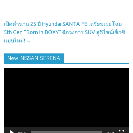
เปิดตำนาน 25 ปี Hyundai SANTA FE เตรียมเผยโฉม
5th Gen “Born in BOXY” ฉีกวงการ SUV สู่ดีไซน์เซ็กซี่
แบบใหม่!
→
New NISSAN SERENA
ตัว
เล่น
ไฟล์
วิดีโอ
00:00
00:15