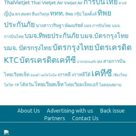
การบินไทย
ThaiVietjet
Thai Vietjet Air
Vietjet Air
คาเฟ่
ทิพย
ททท.
ญี่ปุ่น
ดร.สมพร สืบถวิลกุล
ทิพย กรุ๊ป โฮลดิ้งส์
ประกันภัย
นางสาววริษฐา พัฒนรัชต์
บมจ.
บมจ.การบินไทย
บมจ.ทิพยประกันภัย
บมจ.บัตรกรุงไทย
การบินไทย
บัตรกรุงไทย
บัตรเครดิต
บมจ. บัตรกรุงไทย
บัตรเครดิตเคทีซี
KTC
สายการบิน
บางกอกแอร์เวย์ส
เคทีซี
เกาหลี
เกาหลีใต้
ไทยเวียตเจ็ท
เชียงใหม่
ฮอนด้า ออโตโมบิล
ไทยเวียตเจ็ท
ไต้หวัน
ไทยเวียตเจ็ทแอร์
ไอคอนสยาม
โควิด-19
About Us
Advertising with us
Back issue
Partners
Contact Us