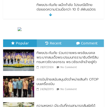
ทิพยประกันภัย ผนึกกำลัง ไปรษณีย์ไทย
ต่อยอดความร่วมมือกว่า 10 ปี สู่พันธมิตร
เชิงกลยุทธ์ ยกระดับบริการดิจิทัลและการเข้า
ถึงประกันภัยเพื่อประชาชน
28/07/2026
No Comment
ตกแต่งบ้านรับหน้าฝน
24/07/2026
No Comment
Popular
Recent
Comment
ทิพยประกันภัย ร่วมถวายพระพรชัยมงคล
พระบาทสมเด็จพระปรเมนทรรามาธิบดีศรีสิน
ทรมหาวชิราลงกรณ พระวชิรเกล้าเจ้าอยู่หัว
28/07/2026
No Comment
การบินไทยสนับสนุนจัดจำหน่ายสินค้า OTOP
บนเครื่องบิน
24/06/2015
No Comment
ความหรูหรา มีระดับที่คุณสามารถสัมผัสได้