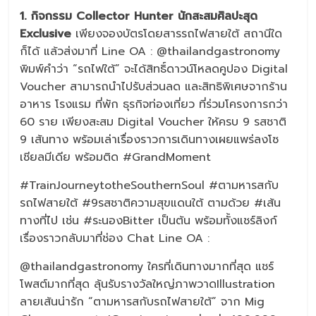
1. กิจกรรม Collector Hunter นักสะสมศิลปะสุด
Exclusive
เพียงจองบัตรโดยสารรถไฟสายใต้ สถานีใด
ก็ได้ แล้วส่งมาที่ Line OA : @thailandgastronomy
พิมพ์คำว่า “รถไฟใต้” จะได้สิทธิ์ดาวน์โหลดคูปอง Digital
Voucher สามารถนำไปรับส่วนลด และสิทธิพิเศษจากร้าน
อาหาร โรงแรม ที่พัก ธุรกิจท่องเที่ยว ที่ร่วมโครงการกว่า
60 ราย เพียงสะสม Digital Voucher ให้ครบ 9 รสชาติ
9 เส้นทาง พร้อมเล่าเรื่องราวการเดินทางเผยแพร่ลงโซ
เชียลมีเดีย พร้อมติด #GrandMoment
#TrainJourneytotheSouthernSoul #ตามหารสกับ
รถไฟสายใต้ #9รสชาติความสุขแดนใต้ ตามด้วย #เส้น
ทางที่ไป เช่น #ระนองBitter เป็นต้น พร้อมทั้งแชร์ลิงก์
เรื่องราวกลับมาที่ช่อง Chat Line OA :
@thailandgastronomy ใครที่เดินทางมากที่สุด แชร์
โพสต์มากที่สุด ลุ้นรับรางวัลใหญ่ภาพวาดIllustration
ลายเส้นน่ารัก “ตามหารสกับรถไฟสายใต้” จาก Mig