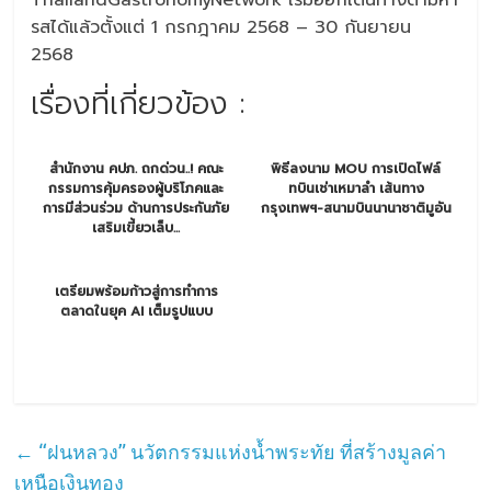
ThailandGastronomyNetwork เริ่มออกเดินทางตามหา
รสได้แล้วตั้งแต่ 1 กรกฎาคม 2568 – 30 กันยายน
2568
เรื่องที่เกี่ยวข้อง :
สำนักงาน คปภ. ถกด่วน..! คณะ
พิธีลงนาม MOU การเปิดไฟล์
กรรมการคุ้มครองผู้บริโภคและ
ทบินเช่าเหมาลำ เส้นทาง
การมีส่วนร่วม ด้านการประกันภัย
กรุงเทพฯ-สนามบินนานาชาติมูอัน
เสริมเขี้ยวเล็บ...
เตรียมพร้อมก้าวสู่การทำการ
ตลาดในยุค AI เต็มรูปแบบ
←
“ฝนหลวง” นวัตกรรมแห่งน้ำพระทัย ที่สร้างมูลค่า
เหนือเงินทอง