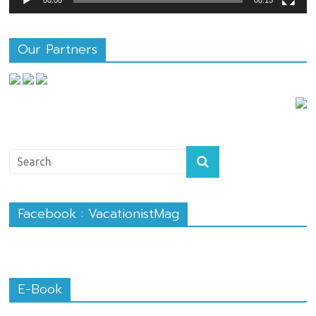
Our Partners
Facebook : VacationistMag
E-Book