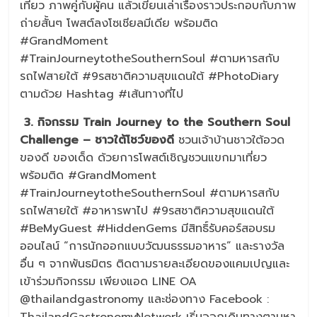
เที่ยว ภาพคู่กับผู้คน แล้วเขียนเล่าเรื่องราวประกอบกับภาพ
ถ่ายสั้นๆ โพสต์ลงโซเชียลมีเดีย พร้อมติด
#GrandMoment
#TrainJourneytotheSouthernSoul #ตามหารสกับ
รถไฟสายใต้ #9รสชาติความสุขแดนใต้ #PhotoDiary
ตามด้วย Hashtag #เส้นทางที่ไป
3. กิจกรรม Train Journey to the Southern Soul
Challenge – ชาวใต้โชว์ของดี
ชวนเจ้าบ้านชาวใต้อวด
ของดี ของเด็ด ด้วยการโพสต์เชิญชวนแขกมาเที่ยว
พร้อมติด #GrandMoment
#TrainJourneytotheSouthernSoul #ตามหารสกับ
รถไฟสายใต้ #อาหารพาไป #9รสชาติความสุขแดนใต้
#BeMyGuest #HiddenGems มีสิทธิ์รับคอร์สอบรม
ออนไลน์ “การนักออกแบบวัฒนธรรมอาหาร” และรางวัล
อื่น ๆ จากพันธมิตร ติดตามรายละเอียดของแคมเปญและ
เข้าร่วมกิจกรรม เพียงแอด LINE OA
@thailandgastronomy และช่องทาง Facebook :