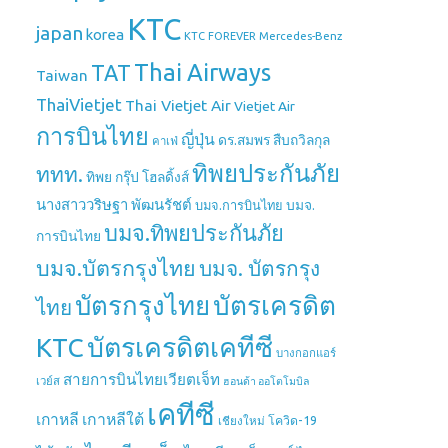
KTC
japan
korea
Mercedes-Benz
KTC FOREVER
Thai Airways
TAT
Taiwan
ThaiVietjet
Thai Vietjet Air
Vietjet Air
การบินไทย
ญี่ปุ่น
ดร.สมพร สืบถวิลกุล
คาเฟ่
ทิพยประกันภัย
ททท.
ทิพย กรุ๊ป โฮลดิ้งส์
นางสาววริษฐา พัฒนรัชต์
บมจ.
บมจ.การบินไทย
บมจ.ทิพยประกันภัย
การบินไทย
บมจ.บัตรกรุงไทย
บมจ. บัตรกรุง
บัตรกรุงไทย
บัตรเครดิต
ไทย
บัตรเครดิตเคทีซี
KTC
บางกอกแอร์
สายการบินไทยเวียตเจ็ท
เวย์ส
ฮอนด้า ออโตโมบิล
เคทีซี
เกาหลี
เกาหลีใต้
เชียงใหม่
โควิด-19