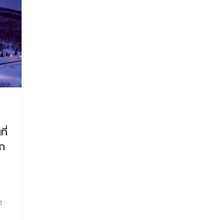
ี่
ัก
d