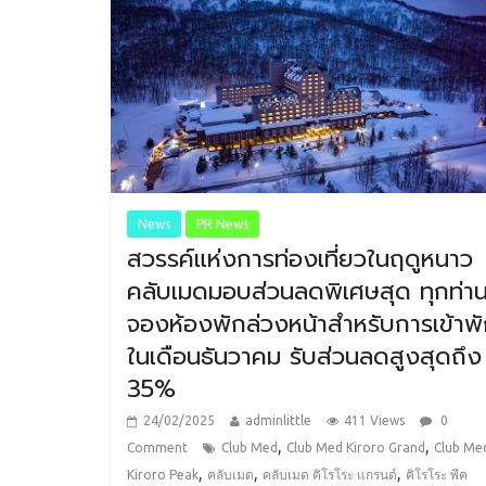
News
PR News
สวรรค์แห่งการท่องเที่ยวในฤดูหนาว
คลับเมดมอบส่วนลดพิเศษสุด ทุกท่านท
จองห้องพักล่วงหน้าสำหรับการเข้าพ
ในเดือนธันวาคม รับส่วนลดสูงสุดถึง
35%
24/02/2025
adminlittle
411 Views
0
,
,
Comment
Club Med
Club Med Kiroro Grand
Club Me
,
,
,
Kiroro Peak
คลับเมด
คลับเมด คิโรโระ แกรนด์
คิโรโระ พีค