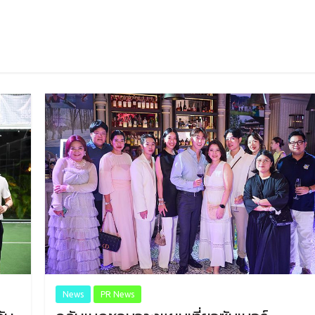
News
PR News