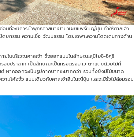
คก่อนที่จะมีการนำพุทธศาสนาเข้ามาเผยแพร่ในญี่ปุ่น ทำให้ศาลเจ้า
ถาปัตยกรรม ความเชื่อ วัฒนธรรม โดยเฉพาะความโดดเด่นทางด้าน
 ภายในบริเวณศาลเจ้า ซึ่งออกแบบในลักษณะสุมิโยชิ-ซิคุริ
รั้วรอบปราสาท เป็นลักษณะเป็นทรงตรงยาว ตกแต่งด้วยไม้ที่
ต์ หากออกจะเป็นรูปกากบาทซะมากกว่า รวมทั้งยังมีไม้ขนาด
ามโค้งจั่ว แบบเดียวกับศาลเจ้าอื่นในญี่ปุ่น และจะมีรั้วไม้ล้อมรอบ