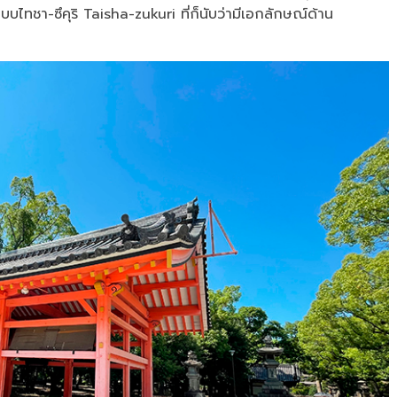
บบไทชา-ซึคุริ Taisha-zukuri ที่ก็นับว่ามีเอกลักษณ์ด้าน