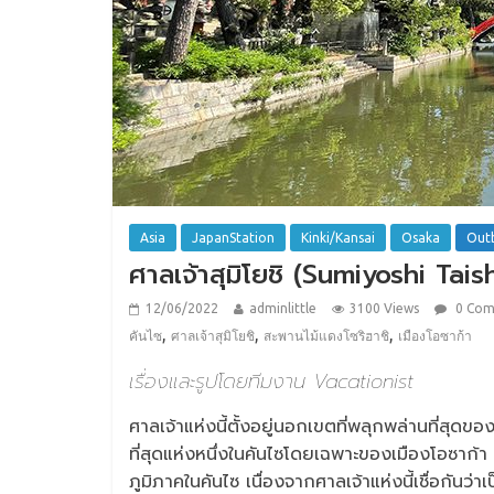
Asia
JapanStation
Kinki/Kansai
Osaka
Out
ศาลเจ้าสุมิโยชิ (Sumiyoshi Tais
12/06/2022
adminlittle
3100 Views
0 Co
,
,
,
คันไซ
ศาลเจ้าสุมิโยชิ
สะพานไม้แดงโซริฮาชิ
เมืองโอซาก้า
เรื่องและรูปโดยทีมงาน Vacationist
ศาลเจ้าแห่งนี้ตั้งอยู่นอกเขตที่พลุกพล่านที่สุด
ที่สุดแห่งหนึ่งในคันไซโดยเฉพาะของเมืองโอซาก้า 
ภูมิภาคในคันไซ เนื่องจากศาลเจ้าแห่งนี้เชื่อกันว่