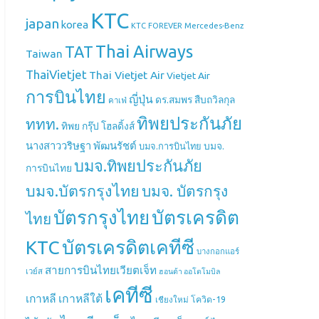
KTC
japan
korea
Mercedes-Benz
KTC FOREVER
Thai Airways
TAT
Taiwan
ThaiVietjet
Thai Vietjet Air
Vietjet Air
การบินไทย
ญี่ปุ่น
ดร.สมพร สืบถวิลกุล
คาเฟ่
ทิพยประกันภัย
ททท.
ทิพย กรุ๊ป โฮลดิ้งส์
นางสาววริษฐา พัฒนรัชต์
บมจ.
บมจ.การบินไทย
บมจ.ทิพยประกันภัย
การบินไทย
บมจ.บัตรกรุงไทย
บมจ. บัตรกรุง
บัตรกรุงไทย
บัตรเครดิต
ไทย
บัตรเครดิตเคทีซี
KTC
บางกอกแอร์
สายการบินไทยเวียตเจ็ท
เวย์ส
ฮอนด้า ออโตโมบิล
เคทีซี
เกาหลี
เกาหลีใต้
เชียงใหม่
โควิด-19