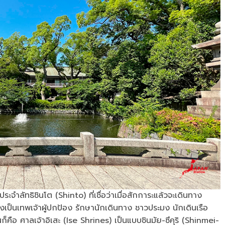
ระจำลัทธิชินโต (Shinto) ที่เชื่อว่าเมื่อสักการะแล้วจะเดินทาง
ป็นเทพเจ้าผู้ปกป้อง รักษานักเดินทาง ชาวประมง นักเดินเรือ
นก็คือ ศาลเจ้าอิเสะ (Ise Shrines) เป็นแบบชินมัย-ซึคุริ (Shinmei-