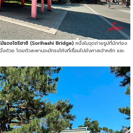
ม้แดงโซริฮาชิ (Sorihashi Bridge)
หนึ่งในจุดถ่ายรูปที่นักท่อง
หนึ่งด้วย โดยตัวสะพานจะมีทรงโค้งที่เชื่อมไปยังศาลเจ้าหลัก และ