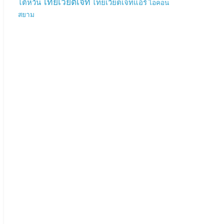
ไทยเวียตเจ็ท
ไต้หวัน
ไทยเวียตเจ็ทแอร์
ไอคอน
สยาม