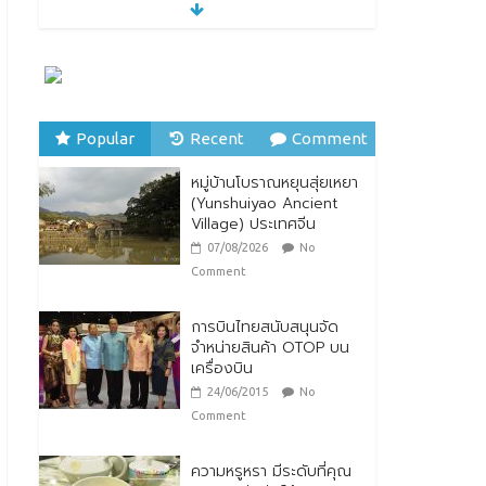
หมู่บ้านโบราณหยุนสุ่ยเหยา
(Yunshuiyao Ancient
Village) ประเทศจีน
07/08/2026
No
Comment
Popular
Recent
Comment
ทิพยประกันภัย ร่วมถวาย
พระพรชัยมงคล พระบาท
หมู่บ้านโบราณหยุนสุ่ยเหยา
สมเด็จพระปรเมนทร
(Yunshuiyao Ancient
รามาธิบดีศรีสินทรมหาวชิร
Village) ประเทศจีน
าลงกรณ พระวชิรเกล้าเจ้า
อยู่หัว
07/08/2026
No
28/07/2026
No Comment
Comment
การบินไทยสนับสนุนจัด
จำหน่ายสินค้า OTOP บน
เครื่องบิน
24/06/2015
No
Comment
ความหรูหรา มีระดับที่คุณ