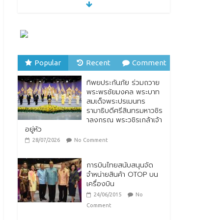
ทิพยประกันภัย ร่วมถวาย
พระพรชัยมงคล พระบาท
สมเด็จพระปรเมนทร
รามาธิบดีศรีสินทรมหาวชิร
าลงกรณ พระวชิรเกล้าเจ้า
อยู่หัว
28/07/2026
No Comment
Popular
Recent
Comment
ทิพยประกันภัย ผนึกกำลัง
ทิพยประกันภัย ร่วมถวาย
ไปรษณีย์ไทย ต่อยอด
พระพรชัยมงคล พระบาท
ความร่วมมือกว่า 10 ปี สู่
สมเด็จพระปรเมนทร
พันธมิตรเชิงกลยุทธ์ ยก
รามาธิบดีศรีสินทรมหาวชิร
ระดับบริการดิจิทัลและการ
าลงกรณ พระวชิรเกล้าเจ้า
เข้าถึงประกันภัยเพื่อ
อยู่หัว
ประชาชน
28/07/2026
No Comment
28/07/2026
No Comment
การบินไทยสนับสนุนจัด
จำหน่ายสินค้า OTOP บน
เครื่องบิน
24/06/2015
No
Comment