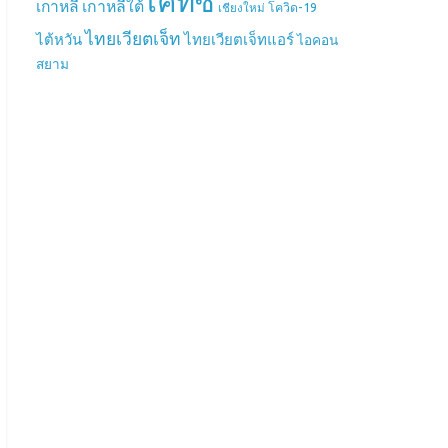
เคทีซี
เกาหลี
เกาหลีใต้
เชียงใหม่
โควิด-19
ไทยเวียตเจ็ท
ไต้หวัน
ไทยเวียตเจ็ทแอร์
ไอคอน
สยาม