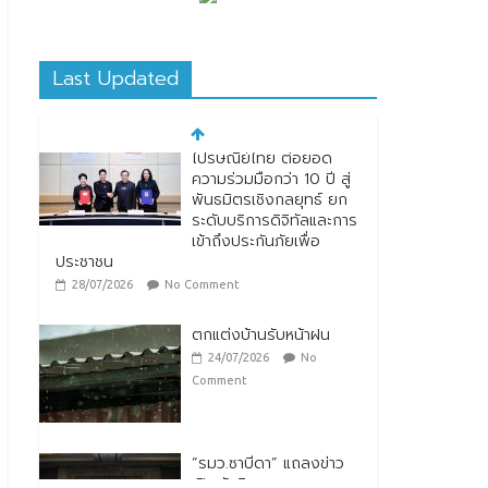
Last Updated
ตกแต่งบ้านรับหน้าฝน
24/07/2026
No
Comment
“รมว.ซาบีดา” แถลงข่าว
เปิดตัวกิจกรรมการยก
ระดับอาหารไทยพื้นถิ่นสู่
อาหารโลก “Thai Local
Food to World Food”
พร้อมกับการเปิดตัวตรา
สัญลักษณ์ “Thailand Best Local Food”
23/07/2026
No Comment