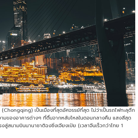
(Chongqing) เป็นเมืองที่สุดอัศจรรย์ที่สุด ไม่ว่าเป็นรถไฟทะลุตึก
ดงามของอาคารต่างๆ ที่ตื่นจากหลับไหลในตอนกลางคืน แสงสีสุด
งสู่สนามบินนานาชาติฉงชิ่งเจียงเป่ย (เวลาจีนเร็วกว่าไทย 1