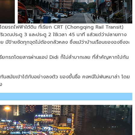
อ โดยรถไฟฟ้าใต้ดิน ที่เรียก CRT (Chongqing Rail Transit)
้บริเวณประตู 3 และประตู 2 ใช้เวลา 45 นาที แล้วแต่ว่าปลายทาง
ีป้ายชัดทุกจุดไม่ต้องกลัวหลง ซึ่งแม้ว่าบ้านเรือนของฉงชิ่งจะ
เรียกรถโดยสารผ่านแอป Didi ก็ไม่ลำบากเลย ที่สำคัญหากไปกัน
สมัยเข้าได้กับอย่างลงตัว ของขึ้นชื่อ คงหนีไม่พ้นหมาล่า โดย
้ง