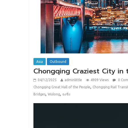
Asia
Outbound
Chongqing Craziest City in th
04/12/2025
adminlittle
4909 Views
0 Co
,
Chongqing Great Hall of the People
Chongqing Rail Transi
,
,
Bridges
Wulong
ฉงชิ่ง