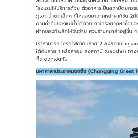
สร้างติดกับหน้าผาตั้งอยู่ริมฝั่งแม่น้ำเจียหลิง เ
โรงแรมให้บริการด้วย ตัวอาคารเป็นสถาปัตยกรร
ภูเขา น้ำตกเล็กๆ ที่ไหลลงมาจากหน้าผาที่ชั้น 2ที่นี
ยามค่ำคืนของแม่น้ำได้ด้วย ถ้าใครอยากหาซื้อข
ฝากของที่ระลึกให้จับจ่าย ส่วนร้านหมาล่าอยู่ชั้น 
เราสามารถนั่งรถไฟใต้ดินสาย 2 ลงสถานีLinj
ใต้ดินสาย 1 หรือสาย6 ลงสถานี Xiaoshizi ทาง
ก็สะดวกเช่นกัน
มหาศาลาประชาคมฉงชิ่ง (Chongqing Great H