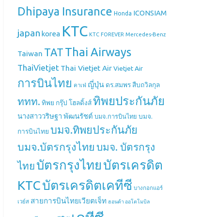
Dhipaya Insurance
ICONSIAM
Honda
KTC
japan
korea
Mercedes-Benz
KTC FOREVER
Thai Airways
TAT
Taiwan
ThaiVietjet
Thai Vietjet Air
Vietjet Air
การบินไทย
ญี่ปุ่น
ดร.สมพร สืบถวิลกุล
คาเฟ่
ทิพยประกันภัย
ททท.
ทิพย กรุ๊ป โฮลดิ้งส์
นางสาววริษฐา พัฒนรัชต์
บมจ.
บมจ.การบินไทย
บมจ.ทิพยประกันภัย
การบินไทย
บมจ.บัตรกรุงไทย
บมจ. บัตรกรุง
บัตรกรุงไทย
บัตรเครดิต
ไทย
บัตรเครดิตเคทีซี
KTC
บางกอกแอร์
สายการบินไทยเวียตเจ็ท
เวย์ส
ฮอนด้า ออโตโมบิล