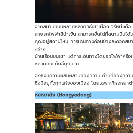
จากสนามบินมีหลากหลายวิธีเข้าเมือง วิธีหนึ่งคื
สายรถไฟฟ้าสีน้ำเงิน สามารถขึ้นได้ที่สนามบินได
คุณอยู่สถานีไหน การเดินทางค่อนข้างสะดวกสบาย ม
สร้าง
บ้านเรือนบนเขา แต่การเดินทางโดยรถไฟฟ้าหรือ
หลายคนแท็กซี่ถูกมาก
ฉงชิ่งมีความผสมผสานของความเก่าแก่ของความทัน
ซึ่งมีอยู่ทั่วทุกแห่งของเมือง โดยเฉพาะที่หงหยาต
หงหยาต้ง (Hongyadong)