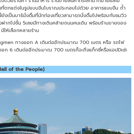
ต็มไปด้วยร้านค้า ร้านอาหาร ร้านขายสินค้าที่ระลึกมากมายและมี
มที่ตกแต่งในรูปแบบจีนโบราณประกอบไปด้วย อาคารแบบจีน ถ้ำ
่ยังเป็นบาร์นั่งดื่มที่นักท่องเที่ยวสามารถนั่งดื่มไปพร้อมกับชมวิว
องฝากไปชั้น 5เลยมีทางเดินคล้ายถนนคนเดิน พร้อมร้านขายของ
4 มีให้เลือกหลายร้าน
iangmen ทางออก A เดินต่ออีกประมาณ 700 เมตร หรือ รถไฟ
ออก 6 เดินต่ออีกประมาณ 700 เมตรก็จะถึงแท็กซี่หรือแอปDidi
all of the People)