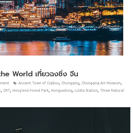
e World เที่ยวฉงชิ่ง จีน
,
,
,
mment
Ancient Town of Ciqikou
Chongqing
Chongqing Art Museum
,
,
,
,
,
t
CRT
Hong’ensi Forest Park
Hongyadong
Liziba Station
Three Natural