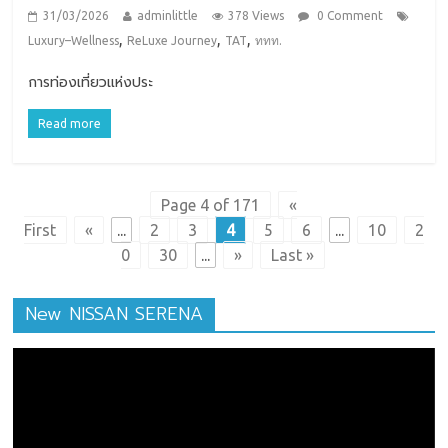
31/03/2026
adminlittle
378 Views
0 Comment
,
,
,
Luxury–Wellness
ReLuxe Journey
TAT
ททท.
การท่องเที่ยวแห่งประ
Read more
Page 4 of 171
«
First
«
...
2
3
4
5
6
...
10
2
0
30
...
»
Last »
New NISSAN SERENA
ตัว
เล่น
ไฟล์
วิดีโอ