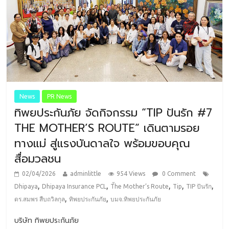
News
PR News
ทิพยประกันภัย จัดกิจกรรม “TIP ปันรัก #7
THE MOTHER’S ROUTE” เดินตามรอย
ทางแม่ สู่แรงบันดาลใจ พร้อมขอบคุณ
สื่อมวลชน
02/04/2026
adminlittle
954 Views
0 Comment
,
,
,
,
,
Dhipaya
Dhipaya Insurance PCL
T้he Mother’s Route
Tip
TIP ปันรัก
,
,
ดร.สมพร สืบถวิลกุล
ทิพยประกันภัย
บมจ.ทิพยประกันภัย
บริษัท ทิพยประกันภัย