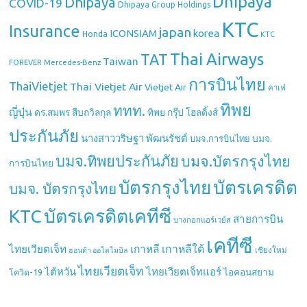
Dhipaya
Dhipaya
COVID-19
Dhipaya Group Holdings
KTC
Insurance
japan
ICONSIAM
korea
Honda
KTC
Thai Airways
TAT
Taiwan
Mercedes-Benz
FOREVER
การบินไทย
ThaiVietjet
Thai Vietjet Air
Vietjet Air
คาเฟ่
ทิพย
ททท.
ญี่ปุ่น
ดร.สมพร สืบถวิลกุล
ทิพย กรุ๊ป โฮลดิ้งส์
ประกันภัย
นางสาววริษฐา พัฒนรัชต์
บมจ.
บมจ.การบินไทย
บมจ.ทิพยประกันภัย
บมจ.บัตรกรุงไทย
การบินไทย
บัตรกรุงไทย
บัตรเครดิต
บมจ. บัตรกรุงไทย
บัตรเครดิตเคทีซี
KTC
สายการบิน
บางกอกแอร์เวย์ส
เคทีซี
เกาหลี
เกาหลีใต้
ไทยเวียตเจ็ท
เชียงใหม่
ฮอนด้า ออโตโมบิล
ไทยเวียตเจ็ท
ไต้หวัน
ไทยเวียตเจ็ทแอร์
ไอคอนสยาม
โควิด-19