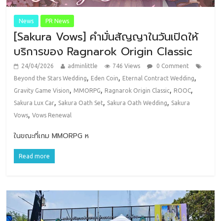
News
PR News
[Sakura Vows] คำมั่นสัญญาในวันเปิดให้
บริการของ Ragnarok Origin Classic
24/04/2026
adminlittle
746 Views
0 Comment
,
,
,
Beyond the Stars Wedding
Eden Coin
Eternal Contract Wedding
,
,
,
,
Gravity Game Vision
MMORPG
Ragnarok Origin Classic
ROOC
,
,
,
Sakura Lux Car
Sakura Oath Set
Sakura Oath Wedding
Sakura
,
Vows
Vows Renewal
ในขณะที่เกม MMORPG ห
Read more