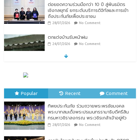
ต่อยอดความร่วมมือกว่า 10 ปี สู่พันธมิตร
เชิงกลยุทธ์ ยกระดับบริการดิจิทัลและการเข้า
ถึงประกันภัยเพื่อประชาชน
28/07/2026
No Comment
ตกแต่งบ้านรับหน้าฝน
24/07/2026
No Comment
“รมว.ซาบีดา” แถลงข่าวเปิดตัวกิจกรรมการ
ยกระดับอาหารไทยพื้นถิ่นสู่อาหารโลก “Thai
Local Food to World Food” พร้อมกับการ
เปิดตัวตราสัญลักษณ์ “Thailand Best
Popular
Recent
Comment
Local Food”
23/07/2026
No Comment
ทิพยประกันภัย ร่วมถวายพระพรชัยมงคล
พระบาทสมเด็จพระปรเมนทรรามาธิบดีศรีสิน
ทรมหาวชิราลงกรณ พระวชิรเกล้าเจ้าอยู่หัว
28/07/2026
No Comment