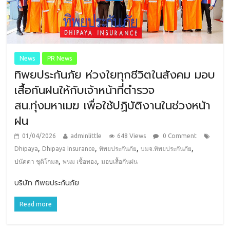
News
PR News
ทิพยประกันภัย ห่วงใยทุกชีวิตในสังคม มอบ
เสื้อกันฝนให้กับเจ้าหน้าที่ตำรวจ
สน.ทุ่งมหาเมฆ เพื่อใช้ปฏิบัติงานในช่วงหน้า
ฝน
01/04/2026
adminlittle
648 Views
0 Comment
,
,
,
,
Dhipaya
Dhipaya Insurance
ทิพยประกันภัย
บมจ.ทิพยประกันภัย
,
,
ปนัดดา ชุติโกมล
พนม เชื้อทอง
มอบเสื้อกันฝน
บริษัท ทิพยประกันภัย
Read more