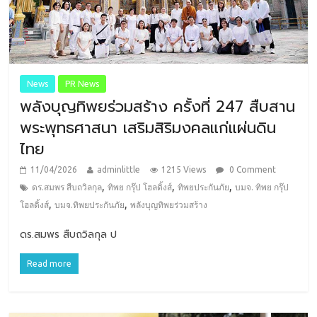
News
PR News
พลังบุญทิพยร่วมสร้าง ครั้งที่ 247 สืบสาน
พระพุทธศาสนา เสริมสิริมงคลแก่แผ่นดิน
ไทย
11/04/2026
adminlittle
1215 Views
0 Comment
,
,
,
ดร.สมพร สืบถวิลกุล
ทิพย กรุ๊ป โฮลดิ้งส์
ทิพยประกันภัย
บมจ. ทิพย กรุ๊ป
,
,
โฮลดิ้งส์
บมจ.ทิพยประกันภัย
พลังบุญทิพยร่วมสร้าง
ดร.สมพร สืบถวิลกุล ป
Read more