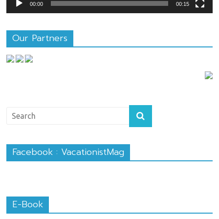
00:00
00:15
Our Partners
Facebook : VacationistMag
E-Book