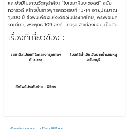
และยังมีโบราณวัตถุสำคัญ “ใบเสมาหินบะซอลต์” สมัย
ทวารวดี สร้างขึ้นราวพุทธศตวรรษที่ 13-14 อายุประมาณ
1,300 ปี ซึ่งพบเพียงแห่งเดียวในประเทศไทย, พระพิฆเนศ
งาเดียว, พระพุทธ 109 องค์, เทวรูปเจ้าเมืองขอม เป็นต้น
เรื่องที่เกี่ยวข้อง :
รสชาติสเปนแท้ ใจกลางกรุงเทพฯ
โบสถ์สีน้ำเงิน วัดปากน้ำแขมหนู
ที่ Islero
จ.จันทบุรี
วัดโพธิ์ประทับช้าง - พิจิตร