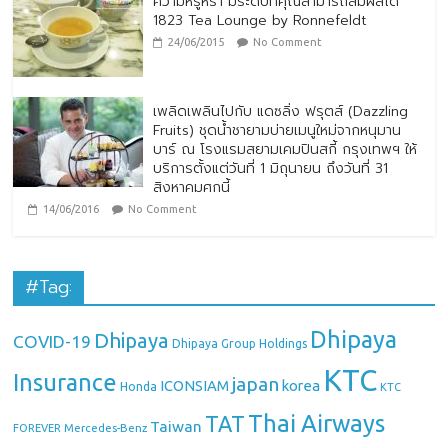
ความหรูหรา มีระดับที่คุณสามารถสัมผัสได้
1823 Tea Lounge by Ronnefeldt
24/06/2015
No Comment
เพลิดเพลินไปกับ แดซลิ่ง ฟรุตส์ (Dazzling
Fruits) ชุดน้ำชายามบ่ายเมนูใหม่จากหนุมาน
บาร์ ณ โรงแรมสยามเคมปินสกี้ กรุงเทพฯ ให้
บริการตั้งแต่วันที่ 1 มิถุนายน ถึงวันที่ 31
สิงหาคมศกนี้
14/06/2016
No Comment
#Tag:
Dhipaya
Dhipaya
COVID-19
Dhipaya Group Holdings
KTC
Insurance
japan
ICONSIAM
korea
Honda
KTC
Thai Airways
TAT
Taiwan
Mercedes-Benz
FOREVER