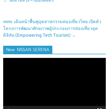
←
วัดท่าหลวง – เมืองพิจิตร
ททท. เดินหน้าฟื้นฟูอุตสาหกรรมท่องเที่ยวไทย เปิดตัว
โครงการพัฒนาศักยภาพผู้ประกอบการท่องเที่ยวยุค
ดิจิทัล (Empowering Tech Tourism)
→
New NISSAN SERENA
ตัว
เล่น
ไฟล์
วิดีโอ