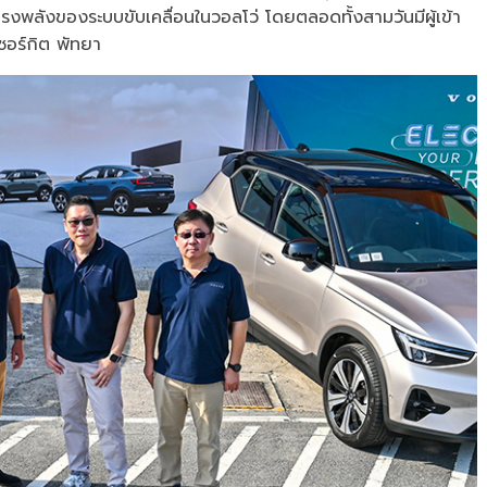
งพลังของระบบขับเคลื่อนในวอลโว่ โดยตลอดทั้งสามวันมีผู้เข้า
เซอร์กิต พัทยา