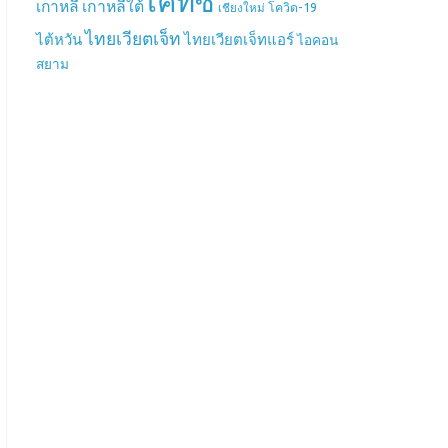
เคทีซี
เกาหลี
เกาหลีใต้
เชียงใหม่
โควิด-19
ไทยเวียตเจ็ท
ไต้หวัน
ไทยเวียตเจ็ทแอร์
ไอคอน
สยาม