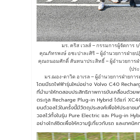
มร. คริส เวลส์ – กรรมการผู้จัดการ บ
คุณภัทรพงษ์ อชะปาละศิริ – ผู้อำนวยการฝ่ายปฎิ
คุณถนอมศักดิ์ สันทนาประสิทธิ์ – ผู้อำนวยการ
(ประ
มร.ฌอง-ดาวิด อาเรล – ผู้อำนวยการฝ่ายการตล
โดยมีรถไฟฟ้ารุ่นใหม่อย่าง Volvo C40 Recha
ที่นำมาให้ทดสอบประสิทธิภาพการขับเคลื่อนด้วย
ตระกูล Recharge Plug-in Hybrid ได้แก่ X
ยนต์วอลโว่ในครั้งนี้มีวัตถุประสงค์เพื่อให้ประช
วอลโว่ทั้งในรุ่น Pure Electric และ Plug-in Hyb
อย่างใกล้ชิดเพื่อให้ความรู้เกี่ยวกับรถ และเทค