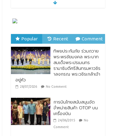
ทิพยประกันภัย ร่วมถวาย
พระพรชัยมงคล พระบาท
สมเด็จพระปรเมนทร
รามาธิบดีศรีสินทรมหาวชิร
าลงกรณ พระวชิรเกล้าเจ้า
อยู่หัว
28/07/2026
No Comment
Popular
Recent
Comment
ทิพยประกันภัย ผนึกกำลัง
ทิพยประกันภัย ร่วมถวาย
ไปรษณีย์ไทย ต่อยอด
พระพรชัยมงคล พระบาท
ความร่วมมือกว่า 10 ปี สู่
สมเด็จพระปรเมนทร
พันธมิตรเชิงกลยุทธ์ ยก
รามาธิบดีศรีสินทรมหาวชิร
ระดับบริการดิจิทัลและการ
าลงกรณ พระวชิรเกล้าเจ้า
เข้าถึงประกันภัยเพื่อ
อยู่หัว
ประชาชน
28/07/2026
No Comment
28/07/2026
No Comment
การบินไทยสนับสนุนจัด
จำหน่ายสินค้า OTOP บน
เครื่องบิน
24/06/2015
No
Comment