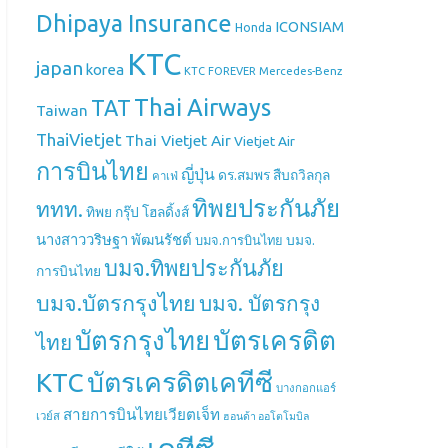
Dhipaya Insurance
ICONSIAM
Honda
KTC
japan
korea
Mercedes-Benz
KTC FOREVER
Thai Airways
TAT
Taiwan
ThaiVietjet
Thai Vietjet Air
Vietjet Air
การบินไทย
ญี่ปุ่น
ดร.สมพร สืบถวิลกุล
คาเฟ่
ทิพยประกันภัย
ททท.
ทิพย กรุ๊ป โฮลดิ้งส์
นางสาววริษฐา พัฒนรัชต์
บมจ.
บมจ.การบินไทย
บมจ.ทิพยประกันภัย
การบินไทย
บมจ.บัตรกรุงไทย
บมจ. บัตรกรุง
บัตรกรุงไทย
บัตรเครดิต
ไทย
บัตรเครดิตเคทีซี
KTC
บางกอกแอร์
สายการบินไทยเวียตเจ็ท
เวย์ส
ฮอนด้า ออโตโมบิล