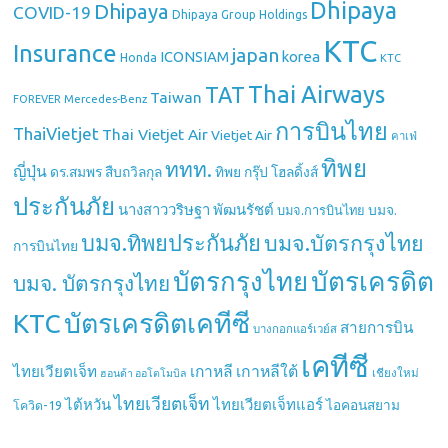
Dhipaya
Dhipaya
COVID-19
Dhipaya Group Holdings
KTC
Insurance
japan
ICONSIAM
korea
Honda
KTC
Thai Airways
TAT
Taiwan
Mercedes-Benz
FOREVER
การบินไทย
ThaiVietjet
Thai Vietjet Air
Vietjet Air
คาเฟ่
ทิพย
ททท.
ญี่ปุ่น
ดร.สมพร สืบถวิลกุล
ทิพย กรุ๊ป โฮลดิ้งส์
ประกันภัย
นางสาววริษฐา พัฒนรัชต์
บมจ.
บมจ.การบินไทย
บมจ.ทิพยประกันภัย
บมจ.บัตรกรุงไทย
การบินไทย
บัตรกรุงไทย
บัตรเครดิต
บมจ. บัตรกรุงไทย
บัตรเครดิตเคทีซี
KTC
สายการบิน
บางกอกแอร์เวย์ส
เคทีซี
เกาหลี
เกาหลีใต้
ไทยเวียตเจ็ท
เชียงใหม่
ฮอนด้า ออโตโมบิล
ไทยเวียตเจ็ท
ไต้หวัน
ไทยเวียตเจ็ทแอร์
ไอคอนสยาม
โควิด-19