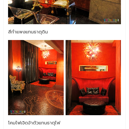
สีกำแพงแทนธาตุดิน
โคมไฟเจิดจ้าตัวแทนธาตุไฟ