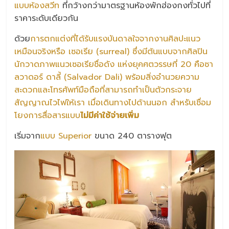
แบบห้องสวีท
ที่กว้างกว่ามาตรฐานห้องพักฮ่องกงทั่วไปที่
ราคาระดับเดียวกัน
ด้วย
การตกแต่งที่ได้รับแรงบันดาลใจจากงานศิลปะแนว
เหมือนจริงหรือ เซอเรีย (surreal) ซึ่งมีต้นแบบจากศิลปิน
นักวาดภาพแนวเซอเรียชื่อดัง แห่งยุคศตวรรษที่ 20 คือซา
ลวาดอร์ ดาลี้ (Salvador Dali)
พร้อมสิ่งอำนวยความ
สะดวกและโทรศัพท์มือถือที่สามารถทำเป็นตัวกระจาย
สัญญาณไวไฟให้เรา เมื่อเดินทางไปด้านนอก สำหรับเชื่อม
โยงการสื่อสารแบบ
ไม่มีค่าใช้จ่ายเพิ่ม
เริ่มจาก
แบบ Superior
ขนาด 240 ตารางฟุต