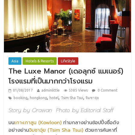
Asia
Hotels & Resorts
LifeStyle
The Luxe Manor (เดอลุกซ์ แมเนอร์)
โรงแรมที่เป็นมากกว่าโรงแรม
01/08/2017
adminlittle
5385 Views
0 Comment
,
,
,
,
booking
hongkong
hotel
Tsim Sha Tsui
จิมซาจุ่ย
Story by Orawan Photo by Editorial Staff
บน
เกาะเกาลูน (Kowloon)
ท่ามกลางย่านช้อปปิ้งชื่อดัง
อย่างย่าน
จิมซาจุ่ย (Tsim Sha Tsui)
ด้วยการค้นหาที่