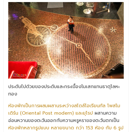
ประดับไปด้วยของประดับและกระเบื้องโมเสกแทนธาตุโลหะ
ทอง
ห้องพักเป็นการผสมผสานระหว่างสไตล์โอเรียนทัล โพสโม
เดิร์น (Oriental Post modern) และยุโรป
ผสานความ
อ่อนหวานของตะวันออกกับความหรูหราของตะวันตกเป็น
ห้องพักหลากรูปแบบ หลายขนาด กว่า 153 ห้อง กับ 6 รูป