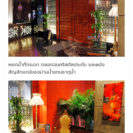
หยดน้ำที่กระจก ตลอดจนคริสตัลประดับ และผนัง
สัญลักษณ์ของม่านน้ำแทนธาตุน้ำ