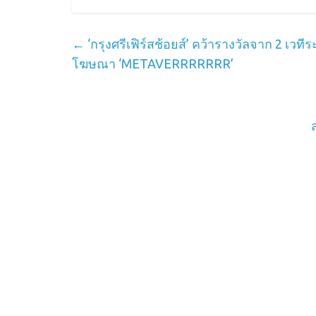
←
‘กรุงศรีเฟิร์สช้อยส์’ คว้ารางวัลจาก 2 เ
โฆษณา ‘METAVERRRRRRR’