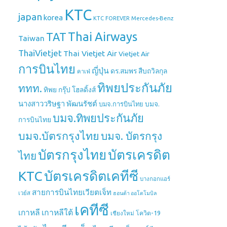
KTC
japan
korea
Mercedes-Benz
KTC FOREVER
Thai Airways
TAT
Taiwan
ThaiVietjet
Thai Vietjet Air
Vietjet Air
การบินไทย
ญี่ปุ่น
ดร.สมพร สืบถวิลกุล
คาเฟ่
ทิพยประกันภัย
ททท.
ทิพย กรุ๊ป โฮลดิ้งส์
นางสาววริษฐา พัฒนรัชต์
บมจ.
บมจ.การบินไทย
บมจ.ทิพยประกันภัย
การบินไทย
บมจ.บัตรกรุงไทย
บมจ. บัตรกรุง
บัตรกรุงไทย
บัตรเครดิต
ไทย
บัตรเครดิตเคทีซี
KTC
บางกอกแอร์
สายการบินไทยเวียตเจ็ท
เวย์ส
ฮอนด้า ออโตโมบิล
เคทีซี
เกาหลี
เกาหลีใต้
เชียงใหม่
โควิด-19