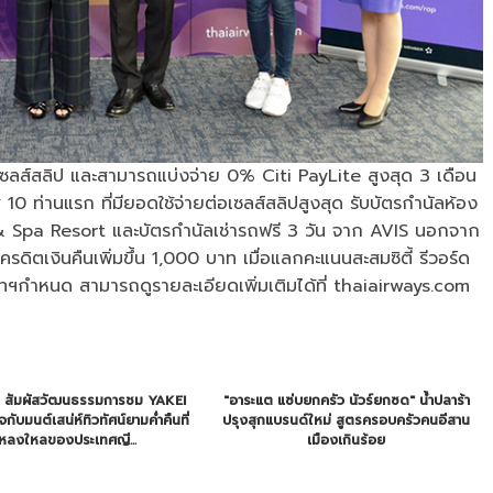
อเซลส์สลิป และสามารถแบ่งจ่าย 0% Citi PayLite สูงสุด 3 เดือน
 10 ท่านแรก ที่มียอดใช้จ่ายต่อเซลส์สลิปสูงสุด รับบัตรกำนัลห้อง
 & Spa Resort และบัตรกำนัลเช่ารถฟรี 3 วัน จาก AVIS นอกจาก
บเครดิตเงินคืนเพิ่มขึ้น 1,000 บาท เมื่อแลกคะแนนสะสมซิตี้ รีวอร์ด
ษัทฯกำหนด สามารถดูรายละเอียดเพิ่มเติมได้ที่ thaiairways.com
 สัมผัสวัฒนธรรมการชม YAKEI
"อาระแต แซ่บยกครัว นัวร์ยกซด" น้ำปลาร้า
กับมนต์เสน่ห์ทิวทัศน์ยามค่ำคืนที่
ปรุงสุกแบรนด์ใหม่ สูตรครอบครัวคนอีสาน
าหลงใหลของประเทศญี...
เมืองเกินร้อย