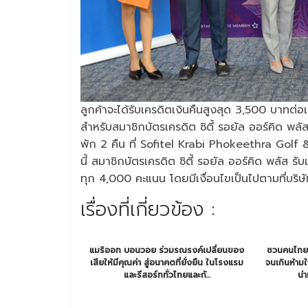
ลูกค้าจะได้รับเครดิตเงินคืนสูงสุด 3,500 บาทต่
สำหรับสมาชิกบัตรเครดิต ซิตี้ รอยัล ออร์คิด พลัส
พัก 2 คืน ที่ Sofitel Krabi Phokeethra Golf
นี้ สมาชิกบัตรเครดิต ซิตี้ รอยัล ออร์คิด พลัส รั
ทุก 4,000 คะแนน โดยมีเงื่อนไขเป็นไปตามที่บริ
เรื่องที่เกี่ยวข้อง :
แมริออท บอนวอย ร่วมรณรงค์เปลี่ยนของ
ชวนคนไทย
เสียให้มีคุณค่า สู่อนาคตที่ยั่งยืน ในโรงแรม
จนเกินห้ามใจ
และรีสอร์ททั่วไทยและกั...
น่