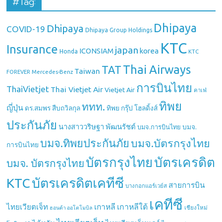
#Tag:
Dhipaya
Dhipaya
COVID-19
Dhipaya Group Holdings
KTC
Insurance
japan
ICONSIAM
korea
Honda
KTC
Thai Airways
TAT
Taiwan
Mercedes-Benz
FOREVER
การบินไทย
ThaiVietjet
Thai Vietjet Air
Vietjet Air
คาเฟ่
ทิพย
ททท.
ญี่ปุ่น
ดร.สมพร สืบถวิลกุล
ทิพย กรุ๊ป โฮลดิ้งส์
ประกันภัย
นางสาววริษฐา พัฒนรัชต์
บมจ.
บมจ.การบินไทย
บมจ.ทิพยประกันภัย
บมจ.บัตรกรุงไทย
การบินไทย
บัตรกรุงไทย
บัตรเครดิต
บมจ. บัตรกรุงไทย
บัตรเครดิตเคทีซี
KTC
สายการบิน
บางกอกแอร์เวย์ส
เคทีซี
เกาหลี
เกาหลีใต้
ไทยเวียตเจ็ท
เชียงใหม่
ฮอนด้า ออโตโมบิล