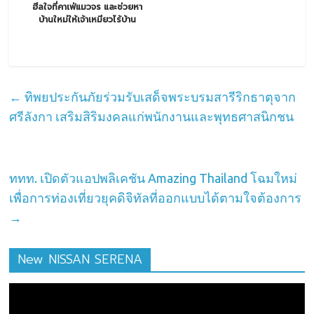
ฮีลใจที่คาเฟ่แมวจร และช่วยหา
บ้านใหม่ให้เจ้าเหมียวไร้บ้าน
←
ทิพยประกันภัยร่วมรับเสด็จพระบรมสารีริกธาตุจาก
ศรีลังกา เสริมสิริมงคลแก่พนักงานและพุทธศาสนิกชน
ททท. เปิดตัวแอปพลิเคชัน Amazing Thailand โฉมใหม่
เพื่อการท่องเที่ยวยุคดิจิทัลที่ออกแบบได้ตามใจต้องการ
→
New NISSAN SERENA
ตัว
เล่น