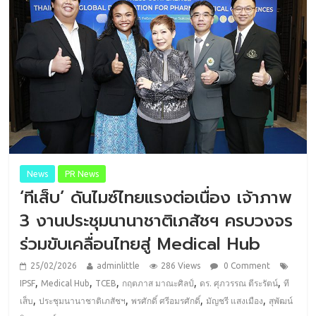
News
PR News
‘ทีเส็บ’ ดันไมซ์ไทยแรงต่อเนื่อง เจ้าภาพ
3 งานประชุมนานาชาติเภสัชฯ ครบวงจร
ร่วมขับเคลื่อนไทยสู่ Medical Hub
25/02/2026
adminlittle
286 Views
0 Comment
,
,
,
,
,
IPSF
Medical Hub
TCEB
กฤตภาส มาณะศิลป์
ดร. ศุภวรรณ ตีระรัตน์
ที
,
,
,
,
เส็บ
ประชุมนานาชาติเภสัชฯ
พรศักดิ์ ศรีอมรศักดิ์
มัญชรี แสงเมือง
สุพัฒน์