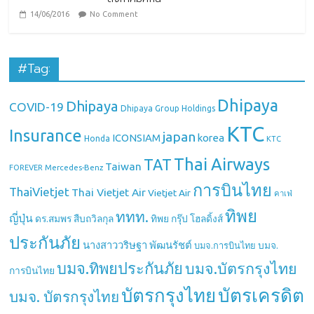
14/06/2016
No Comment
#Tag:
Dhipaya
Dhipaya
COVID-19
Dhipaya Group Holdings
KTC
Insurance
japan
ICONSIAM
korea
Honda
KTC
Thai Airways
TAT
Taiwan
Mercedes-Benz
FOREVER
การบินไทย
ThaiVietjet
Thai Vietjet Air
Vietjet Air
คาเฟ่
ทิพย
ททท.
ญี่ปุ่น
ดร.สมพร สืบถวิลกุล
ทิพย กรุ๊ป โฮลดิ้งส์
ประกันภัย
นางสาววริษฐา พัฒนรัชต์
บมจ.
บมจ.การบินไทย
บมจ.ทิพยประกันภัย
บมจ.บัตรกรุงไทย
การบินไทย
บัตรกรุงไทย
บัตรเครดิต
บมจ. บัตรกรุงไทย