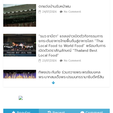
ตกแต่งบ้านรับหน้าฝน
24/07/2026
No Comment
“รมว.ซาบีดา” แถลงข่าวเปิดตัวกิจกรรมการ
ยกระดับอาหารไทยพื้นถิ่นสู่อาหารโลก “Thai
Local Food to World Food” พร้อมกับการ
เปิดตัวตราสัญลักษณ์ “Thailand Best
Local Food”
23/07/2026
No Comment
ทิพยประกันภัย ร่วมถวายพระพรชัยมงคล
พระบาทสมเด็จพระปรเมนทรรามาธิบดีศรีสิน
ทรมหาวชิราลงกรณ พระวชิรเกล้าเจ้าอยู่หัว
28/07/2026
No Comment
ทิพยประกันภัย ผนึกกำลัง ไปรษณีย์ไทย
ต่อยอดความร่วมมือกว่า 10 ปี สู่พันธมิตร
เชิงกลยุทธ์ ยกระดับบริการดิจิทัลและการเข้า
Popular
Recent
Comment