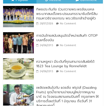
ถึงประกันภัยเพื่อประชาชน
28/07/2026
No Comment
ทิพยประกันภัย ร่วมถวายพระพรชัยมงคล
พระบาทสมเด็จพระปรเมนทรรามาธิบดีศรีสิน
ทรมหาวชิราลงกรณ พระวชิรเกล้าเจ้าอยู่หัว
28/07/2026
No Comment
การบินไทยสนับสนุนจัดจำหน่ายสินค้า OTOP
บนเครื่องบิน
24/06/2015
No Comment
ความหรูหรา มีระดับที่คุณสามารถสัมผัสได้
1823 Tea Lounge by Ronnefeldt
24/06/2015
No Comment
เพลิดเพลินไปกับ แดซลิ่ง ฟรุตส์ (Dazzling
Fruits) ชุดน้ำชายามบ่ายเมนูใหม่จากหนุมาน
บาร์ ณ โรงแรมสยามเคมปินสกี้ กรุงเทพฯ ให้
บริการตั้งแต่วันที่ 1 มิถุนายน ถึงวันที่ 31
สิงหาคมศกนี้