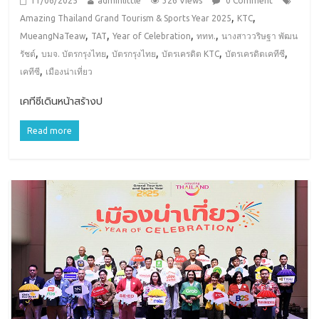
11/06/2025
adminlittle
326 Views
0 Comment
,
,
Amazing Thailand Grand Tourism & Sports Year 2025
KTC
,
,
,
,
MueangNaTeaw
TAT
Year of Celebration
ททท.
นางสาววริษฐา พัฒน
,
,
,
,
,
รัชต์
บมจ. บัตรกรุงไทย
บัตรกรุงไทย
บัตรเครดิต KTC
บัตรเครดิตเคทีซี
,
เคทีซี
เมืองน่าเที่ยว
เคทีซีเดินหน้าสร้างป
Read more