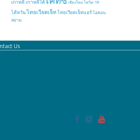
เคทีซี
เกาหลี
เกาหลีใต้
เชียงใหม่
โควิด-19
ไทยเวียตเจ็ท
ไต้หวัน
ไทยเวียตเจ็ทแอร์
ไอคอน
สยาม
ntact Us