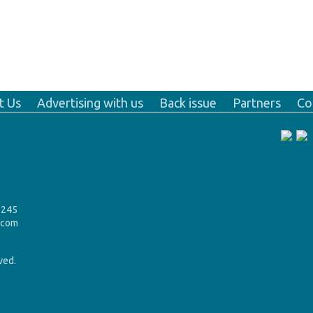
t Us
Advertising with us
Back issue
Partners
Co
9245
.com
rved.