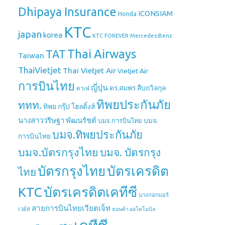
Dhipaya Insurance
ICONSIAM
Honda
KTC
japan
korea
Mercedes-Benz
KTC FOREVER
Thai Airways
TAT
Taiwan
ThaiVietjet
Thai Vietjet Air
Vietjet Air
การบินไทย
ญี่ปุ่น
ดร.สมพร สืบถวิลกุล
คาเฟ่
ทิพยประกันภัย
ททท.
ทิพย กรุ๊ป โฮลดิ้งส์
นางสาววริษฐา พัฒนรัชต์
บมจ.
บมจ.การบินไทย
บมจ.ทิพยประกันภัย
การบินไทย
บมจ.บัตรกรุงไทย
บมจ. บัตรกรุง
บัตรกรุงไทย
บัตรเครดิต
ไทย
บัตรเครดิตเคทีซี
KTC
บางกอกแอร์
สายการบินไทยเวียตเจ็ท
เวย์ส
ฮอนด้า ออโตโมบิล