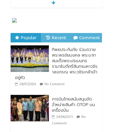
“รมว.ซาบีดา” แถลงข่าว
เปิดตัวกิจกรรมการยก
ระดับอาหารไทยพื้นถิ่นสู่
อาหารโลก “Thai Local
Food to World Food”
พร้อมกับการเปิดตัวตรา
สัญลักษณ์ “Thailand Best Local Food”
Popular
Recent
Comment
23/07/2026
No Comment
ทิพยประกันภัย ร่วมถวาย
ทิพยประกันภัย ร่วมถวาย
พระพรชัยมงคล พระบาท
พระพรชัยมงคล พระบาท
สมเด็จพระปรเมนทร
สมเด็จพระปรเมนทร
รามาธิบดีศรีสินทรมหาวชิร
รามาธิบดีศรีสินทรมหาวชิร
าลงกรณ พระวชิรเกล้าเจ้า
าลงกรณ พระวชิรเกล้าเจ้า
อยู่หัว
อยู่หัว
28/07/2026
No Comment
28/07/2026
No Comment
การบินไทยสนับสนุนจัด
จำหน่ายสินค้า OTOP บน
เครื่องบิน
24/06/2015
No
Comment