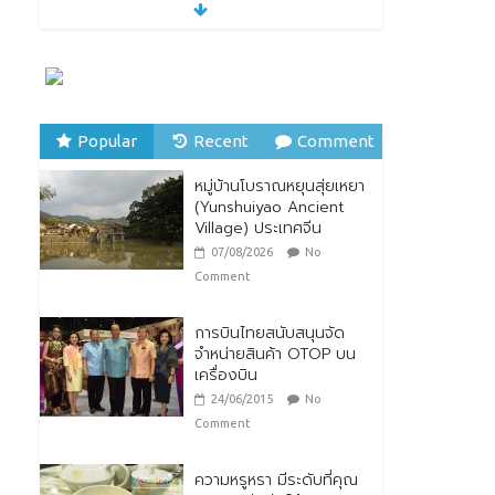
หมู่บ้านโบราณหยุนสุ่ยเหยา
(Yunshuiyao Ancient
Village) ประเทศจีน
07/08/2026
No
Comment
Popular
Recent
Comment
ทิพยประกันภัย ร่วมถวาย
พระพรชัยมงคล พระบาท
หมู่บ้านโบราณหยุนสุ่ยเหยา
สมเด็จพระปรเมนทร
(Yunshuiyao Ancient
รามาธิบดีศรีสินทรมหาวชิร
Village) ประเทศจีน
าลงกรณ พระวชิรเกล้าเจ้า
อยู่หัว
07/08/2026
No
28/07/2026
No Comment
Comment
การบินไทยสนับสนุนจัด
จำหน่ายสินค้า OTOP บน
เครื่องบิน
24/06/2015
No
Comment
ความหรูหรา มีระดับที่คุณ