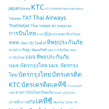
KTC
japan
korea
Mercedes-Benz
KTC FOREVER
Thai Airways
TAT
Taiwan
ThaiVietjet
Thai Vietjet Air
Vietjet Air
การบินไทย
ญี่ปุ่น
ดร.สมพร สืบถวิลกุล
คาเฟ่
ทิพยประกันภัย
ททท.
ทิพย กรุ๊ป โฮลดิ้งส์
นางสาววริษฐา พัฒนรัชต์
บมจ.
บมจ.การบินไทย
บมจ.ทิพยประกันภัย
การบินไทย
บมจ.บัตรกรุงไทย
บมจ. บัตรกรุง
บัตรกรุงไทย
บัตรเครดิต
ไทย
บัตรเครดิตเคทีซี
KTC
บางกอกแอร์
สายการบินไทยเวียตเจ็ท
เวย์ส
ฮอนด้า ออโตโมบิล
เคทีซี
เกาหลี
เกาหลีใต้
เชียงใหม่
โควิด-19