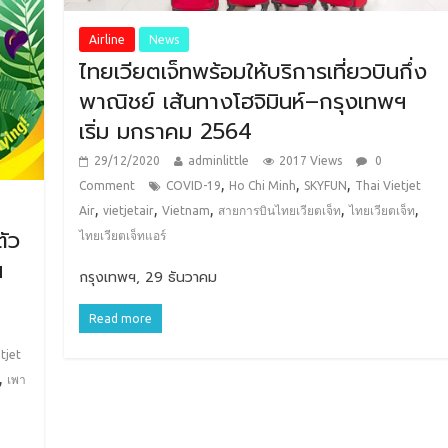
Airline
News
ไทยเวียตเจ็ทพร้อมให้บริการเที่ยวบินกึ่ง
พาณิชย์ เส้นทางโฮจิมินห์–กรุงเทพฯ
เริ่ม มกราคม 2564
29/12/2020
adminlittle
2017 Views
0
,
,
,
Comment
COVID-19
Ho Chi Minh
SKYFUN
Thai Vietjet
,
,
,
,
,
Air
vietjetair
Vietnam
สายการบินไทยเวียตเจ็ท
ไทยเวียตเจ็ท
ตัว
ไทยเวียตเจ็ทแอร์
น
กรุงเทพฯ, 29 ธันวาคม
Read more
tjet
,
เพา