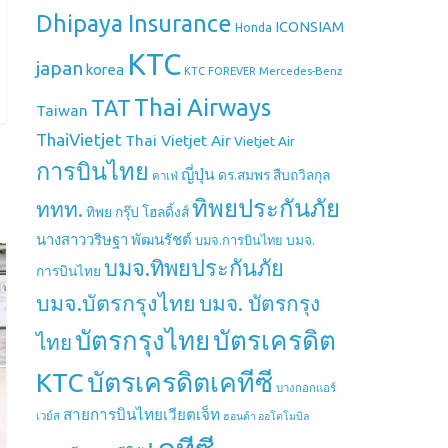
Dhipaya Insurance
ICONSIAM
Honda
KTC
japan
korea
Mercedes-Benz
KTC FOREVER
Thai Airways
TAT
Taiwan
ThaiVietjet
Thai Vietjet Air
Vietjet Air
การบินไทย
ญี่ปุ่น
ดร.สมพร สืบถวิลกุล
คาเฟ่
ทิพยประกันภัย
ททท.
ทิพย กรุ๊ป โฮลดิ้งส์
นางสาววริษฐา พัฒนรัชต์
บมจ.
บมจ.การบินไทย
บมจ.ทิพยประกันภัย
การบินไทย
บมจ.บัตรกรุงไทย
บมจ. บัตรกรุง
บัตรกรุงไทย
บัตรเครดิต
ไทย
บัตรเครดิตเคทีซี
KTC
บางกอกแอร์
สายการบินไทยเวียตเจ็ท
เวย์ส
ฮอนด้า ออโตโมบิล