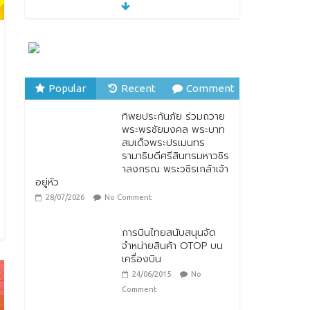
28/07/2026
No Comment
ทิพยประกันภัย ผนึกกำลัง
ไปรษณีย์ไทย ต่อยอด
ความร่วมมือกว่า 10 ปี สู่
พันธมิตรเชิงกลยุทธ์ ยก
ระดับบริการดิจิทัลและการ
Popular
Recent
Comment
เข้าถึงประกันภัยเพื่อ
ประชาชน
ทิพยประกันภัย ร่วมถวาย
พระพรชัยมงคล พระบาท
28/07/2026
No Comment
สมเด็จพระปรเมนทร
รามาธิบดีศรีสินทรมหาวชิร
ตกแต่งบ้านรับหน้าฝน
าลงกรณ พระวชิรเกล้าเจ้า
24/07/2026
No
อยู่หัว
Comment
28/07/2026
No Comment
การบินไทยสนับสนุนจัด
จำหน่ายสินค้า OTOP บน
เครื่องบิน
24/06/2015
No
Comment