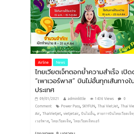
Airline
News
ไทยเวียตเจ็ทตอกย้ำความสำเร็จ เปิด
“เพาเวอร์พาส” บินไม่อั้นทุกเส้นทางใ
ประเทศ
09/01/2021
adminlittle
1436 Views
0
,
,
,
Comment
Power Pass
SKYFUN
Thai VietJet
Thai Vie
,
,
,
,
Air
ThaiVietjet
vietjetair
บินไม่อั้น
สายการบินไทยเวียตเจ็ท
,
,
เวอร์พาส
ไทยเวียตเจ็ท
ไทยเวียตเจ็ทแอร์
(กรุงเทพฯ, 8 มกราคม