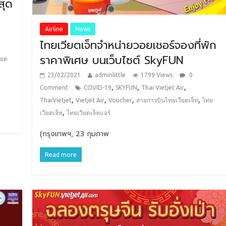
สุด
Airline
News
ไทยเวียตเจ็ทจำหน่ายวอยเชอร์จองที่พัก
ราคาพิเศษ บนเว็บไซต์ SkyFUN
ียต
23/02/2021
adminlittle
1799 Views
0
,
,
,
Comment
COVID-19
SKYFUN
Thai Vietjet Air
,
,
,
,
ThaiVietjet
Vietjet Air
Voucher
สายการบินไทยเวียตเจ็ท
ไทย
,
เวียตเจ็ท
ไทยเวียตเจ็ทแอร์
(กรุงเทพฯ, 23 กุมภาพ
Read more