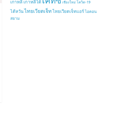
เคทีซี
เกาหลี
เกาหลีใต้
เชียงใหม่
โควิด-19
ไทยเวียตเจ็ท
ไต้หวัน
ไทยเวียตเจ็ทแอร์
ไอคอน
สยาม