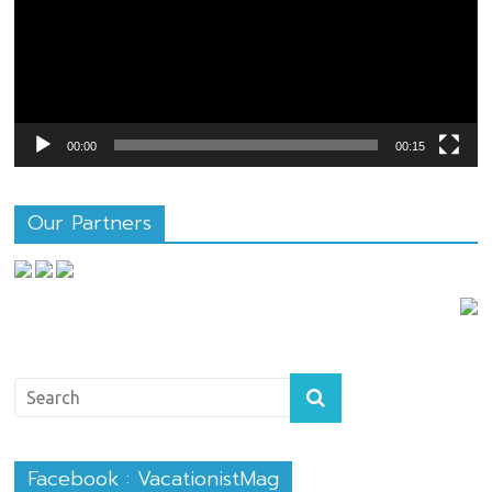
00:00
00:15
Our Partners
Facebook : VacationistMag