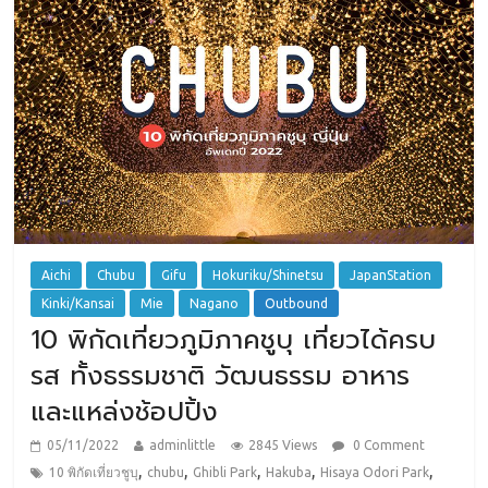
Aichi
Chubu
Gifu
Hokuriku/Shinetsu
JapanStation
Kinki/Kansai
Mie
Nagano
Outbound
10 พิกัดเที่ยวภูมิภาคชูบุ เที่ยวได้ครบ
รส ทั้งธรรมชาติ วัฒนธรรม อาหาร
และแหล่งช้อปปิ้ง
05/11/2022
adminlittle
2845 Views
0 Comment
,
,
,
,
,
10 พิกัดเที่ยวชูบุ
chubu
Ghibli Park
Hakuba
Hisaya Odori Park