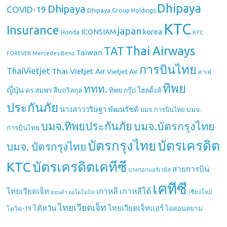
Dhipaya
Dhipaya
COVID-19
Dhipaya Group Holdings
KTC
Insurance
japan
ICONSIAM
korea
Honda
KTC
Thai Airways
TAT
Taiwan
Mercedes-Benz
FOREVER
การบินไทย
ThaiVietjet
Thai Vietjet Air
Vietjet Air
คาเฟ่
ทิพย
ททท.
ญี่ปุ่น
ดร.สมพร สืบถวิลกุล
ทิพย กรุ๊ป โฮลดิ้งส์
ประกันภัย
นางสาววริษฐา พัฒนรัชต์
บมจ.
บมจ.การบินไทย
บมจ.ทิพยประกันภัย
บมจ.บัตรกรุงไทย
การบินไทย
บัตรกรุงไทย
บัตรเครดิต
บมจ. บัตรกรุงไทย
บัตรเครดิตเคทีซี
KTC
สายการบิน
บางกอกแอร์เวย์ส
เคทีซี
เกาหลี
เกาหลีใต้
ไทยเวียตเจ็ท
เชียงใหม่
ฮอนด้า ออโตโมบิล
ไทยเวียตเจ็ท
ไต้หวัน
ไทยเวียตเจ็ทแอร์
ไอคอนสยาม
โควิด-19