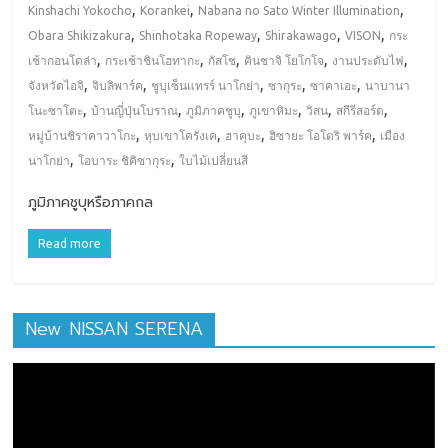
,
,
,
Kinshachi Yokocho
Korankei
Nabana no Sato Winter Illumination
,
,
,
,
Obara Shikizakura
Shinhotaka Ropeway
Shirakawago
VISON
กระ
,
,
,
,
,
เช้ากอนโดล่า
กระเช้าชินโฮทากะ
กัสโช
คินชาจิ โยโกโจ
งานประดับไฟ
,
,
,
,
,
จังหวัดไอจิ
จิบลิพาร์ค
ชูบุเซ็นแทรร์ นาโกย่า
ซากุระ
ซาคาเอะ
นาบานา
,
,
,
,
,
,
โนะซาโตะ
บ้านญี่ปุ่นโบราณ
ภูมิภาคชูบุ
ภูเขาหิมะ
วิสน
สกีรีสอร์ต
,
,
,
,
หมู่บ้านชิราคาวาโกะ
หุบเขาโครังเค
ฮาคุบะ
ฮิซายะ โอโดริ พาร์ค
เมือง
,
,
นาโกย่า
โอบาระ ชิคิซากุระ
ใบไม้เปลี่ยนสี
ภูมิภาคชูบุหรือภาคกล
Read more
New NISSAN SERENA
ตัว
เล่น
ไฟล์
วิดีโอ