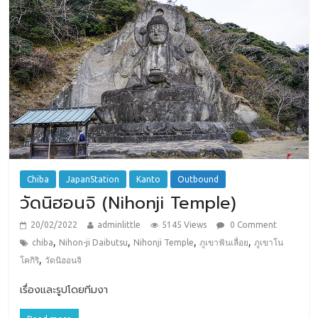
Chiba
JapanStation
Kanto
Outbound
วัดนิฮอนจิ (Nihonji Temple)
20/02/2022
adminlittle
5145 Views
0 Comment
,
,
,
,
chiba
Nihon-ji Daibutsu
Nihonji Temple
ภูเขาฟันเลื่อย
ภูเขาโน
,
โคกิริ
วัดนิฮอนจิ
เรื่องและรูปโดยทีมงา