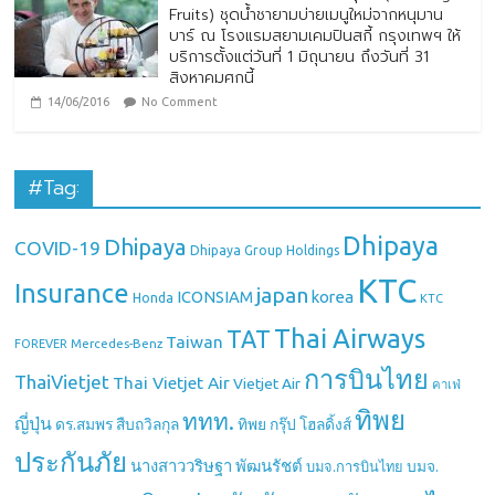
Fruits) ชุดน้ำชายามบ่ายเมนูใหม่จากหนุมาน
บาร์ ณ โรงแรมสยามเคมปินสกี้ กรุงเทพฯ ให้
บริการตั้งแต่วันที่ 1 มิถุนายน ถึงวันที่ 31
สิงหาคมศกนี้
14/06/2016
No Comment
#Tag:
Dhipaya
Dhipaya
COVID-19
Dhipaya Group Holdings
KTC
Insurance
japan
ICONSIAM
korea
Honda
KTC
Thai Airways
TAT
Taiwan
Mercedes-Benz
FOREVER
การบินไทย
ThaiVietjet
Thai Vietjet Air
Vietjet Air
คาเฟ่
ทิพย
ททท.
ญี่ปุ่น
ดร.สมพร สืบถวิลกุล
ทิพย กรุ๊ป โฮลดิ้งส์
ประกันภัย
นางสาววริษฐา พัฒนรัชต์
บมจ.
บมจ.การบินไทย