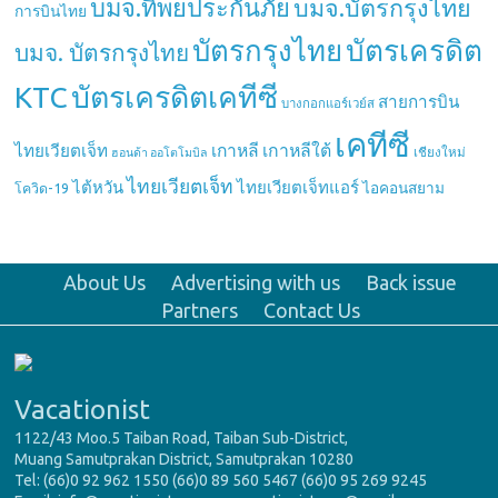
บมจ.ทิพยประกันภัย
บมจ.บัตรกรุงไทย
การบินไทย
บัตรกรุงไทย
บัตรเครดิต
บมจ. บัตรกรุงไทย
บัตรเครดิตเคทีซี
KTC
สายการบิน
บางกอกแอร์เวย์ส
เคทีซี
เกาหลี
เกาหลีใต้
ไทยเวียตเจ็ท
เชียงใหม่
ฮอนด้า ออโตโมบิล
ไทยเวียตเจ็ท
ไต้หวัน
ไทยเวียตเจ็ทแอร์
ไอคอนสยาม
โควิด-19
About Us
Advertising with us
Back issue
Partners
Contact Us
Vacationist
1122/43 Moo.5 Taiban Road, Taiban Sub-District,
Muang Samutprakan District, Samutprakan 10280
Tel: (66)0 92 962 1550 (66)0 89 560 5467 (66)0 95 269 9245