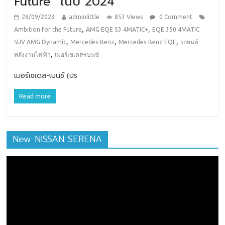
Future” ในปี 2024
28/09/2023
adminlittle
853 Views
0 Comment
,
,
Ambition for the Future
AMG EQE 53 4MATIC+
EQE 350 4MATIC
,
,
,
SUV AMG Dynamic
Mercedes-Benz
Mercedes-Benz EQE
รถยนต์
,
พลังงานไฟฟ้า
เมอร์เซเดส-เบนซ์
เมอร์เซเดส-เบนซ์ (ปร
Read more
New NISSAN SERENA
ตัว
เล่น
ไฟล์
วิดีโอ