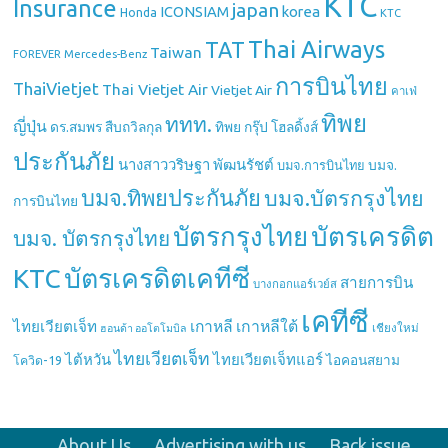
KTC
Insurance
japan
ICONSIAM
korea
Honda
KTC
Thai Airways
TAT
Taiwan
Mercedes-Benz
FOREVER
การบินไทย
ThaiVietjet
Thai Vietjet Air
Vietjet Air
คาเฟ่
ทิพย
ททท.
ญี่ปุ่น
ดร.สมพร สืบถวิลกุล
ทิพย กรุ๊ป โฮลดิ้งส์
ประกันภัย
นางสาววริษฐา พัฒนรัชต์
บมจ.
บมจ.การบินไทย
บมจ.ทิพยประกันภัย
บมจ.บัตรกรุงไทย
การบินไทย
บัตรกรุงไทย
บัตรเครดิต
บมจ. บัตรกรุงไทย
บัตรเครดิตเคทีซี
KTC
สายการบิน
บางกอกแอร์เวย์ส
เคทีซี
เกาหลี
เกาหลีใต้
ไทยเวียตเจ็ท
เชียงใหม่
ฮอนด้า ออโตโมบิล
ไทยเวียตเจ็ท
ไต้หวัน
ไทยเวียตเจ็ทแอร์
ไอคอนสยาม
โควิด-19
About Us
Advertising with us
Back issue