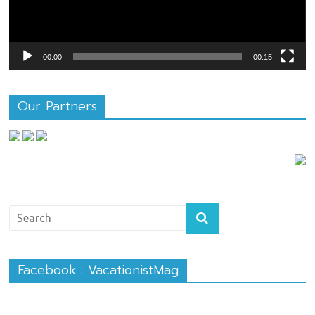
00:00
00:15
Our Partners
Facebook : VacationistMag