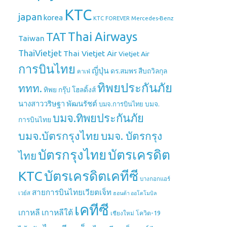
KTC
japan
korea
Mercedes-Benz
KTC FOREVER
Thai Airways
TAT
Taiwan
ThaiVietjet
Thai Vietjet Air
Vietjet Air
การบินไทย
ญี่ปุ่น
ดร.สมพร สืบถวิลกุล
คาเฟ่
ทิพยประกันภัย
ททท.
ทิพย กรุ๊ป โฮลดิ้งส์
นางสาววริษฐา พัฒนรัชต์
บมจ.
บมจ.การบินไทย
บมจ.ทิพยประกันภัย
การบินไทย
บมจ.บัตรกรุงไทย
บมจ. บัตรกรุง
บัตรกรุงไทย
บัตรเครดิต
ไทย
บัตรเครดิตเคทีซี
KTC
บางกอกแอร์
สายการบินไทยเวียตเจ็ท
เวย์ส
ฮอนด้า ออโตโมบิล
เคทีซี
เกาหลี
เกาหลีใต้
เชียงใหม่
โควิด-19