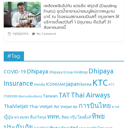
เพลิดเพลินไปกับ แดซลิ่ง ฟรุตส์ (Dazzling
Fruits) ชุดน้ำชายามบ่ายเมนูใหม่จากหนุมาน
บาร์ ณ โรงแรมสยามเคมปินสกี้ กรุงเทพฯ ให้
บริการตั้งแต่วันที่ 1 มิถุนายน ถึงวันที่ 31
สิงหาคมศกนี้
14/06/2016
No Comment
#Tag:
Dhipaya
Dhipaya
COVID-19
Dhipaya Group Holdings
KTC
Insurance
japan
ICONSIAM
korea
Honda
KTC
Thai Airways
TAT
Taiwan
Mercedes-Benz
FOREVER
การบินไทย
ThaiVietjet
Thai Vietjet Air
Vietjet Air
คาเฟ่
ทิพย
ททท.
ญี่ปุ่น
ดร.สมพร สืบถวิลกุล
ทิพย กรุ๊ป โฮลดิ้งส์
ประกันภัย
นางสาววริษฐา พัฒนรัชต์