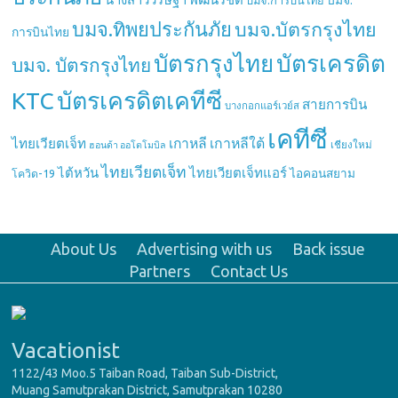
บมจ.
บมจ.การบินไทย
บมจ.ทิพยประกันภัย
บมจ.บัตรกรุงไทย
การบินไทย
บัตรกรุงไทย
บัตรเครดิต
บมจ. บัตรกรุงไทย
บัตรเครดิตเคทีซี
KTC
สายการบิน
บางกอกแอร์เวย์ส
เคทีซี
เกาหลี
เกาหลีใต้
ไทยเวียตเจ็ท
เชียงใหม่
ฮอนด้า ออโตโมบิล
ไทยเวียตเจ็ท
ไต้หวัน
ไทยเวียตเจ็ทแอร์
ไอคอนสยาม
โควิด-19
About Us
Advertising with us
Back issue
Partners
Contact Us
Vacationist
1122/43 Moo.5 Taiban Road, Taiban Sub-District,
Muang Samutprakan District, Samutprakan 10280