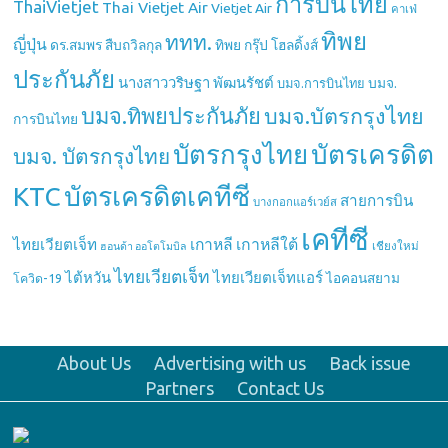
การบินไทย
ThaiVietjet
Thai Vietjet Air
Vietjet Air
คาเฟ่
ทิพย
ททท.
ญี่ปุ่น
ดร.สมพร สืบถวิลกุล
ทิพย กรุ๊ป โฮลดิ้งส์
ประกันภัย
นางสาววริษฐา พัฒนรัชต์
บมจ.
บมจ.การบินไทย
บมจ.ทิพยประกันภัย
บมจ.บัตรกรุงไทย
การบินไทย
บัตรกรุงไทย
บัตรเครดิต
บมจ. บัตรกรุงไทย
บัตรเครดิตเคทีซี
KTC
สายการบิน
บางกอกแอร์เวย์ส
เคทีซี
เกาหลี
เกาหลีใต้
ไทยเวียตเจ็ท
เชียงใหม่
ฮอนด้า ออโตโมบิล
ไทยเวียตเจ็ท
ไต้หวัน
ไทยเวียตเจ็ทแอร์
ไอคอนสยาม
โควิด-19
About Us
Advertising with us
Back issue
Partners
Contact Us