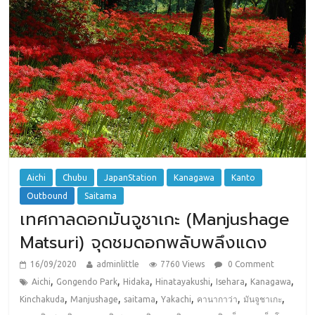
Aichi
Chubu
JapanStation
Kanagawa
Kanto
Outbound
Saitama
เทศกาลดอกมันจูชาเกะ (Manjushage
Matsuri) จุดชมดอกพลับพลึงแดง
16/09/2020
adminlittle
7760 Views
0 Comment
,
,
,
,
,
,
Aichi
Gongendo Park
Hidaka
Hinatayakushi
Isehara
Kanagawa
,
,
,
,
,
,
Kinchakuda
Manjushage
saitama
Yakachi
คานากาว่า
มันจูชาเกะ