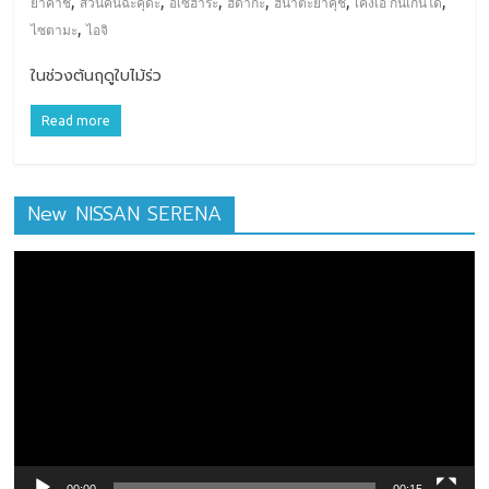
,
,
,
,
,
,
ยาคาชิ
สวนคินฉะคุดะ
อิเซฮาระ
ฮิดากะ
ฮินาตะยาคุชิ
เค็งเอ กนเก็นโด
,
ไซตามะ
ไอจิ
ในช่วงต้นฤดูใบไม้ร่ว
Read more
New NISSAN SERENA
ตัว
เล่น
ไฟล์
วิดีโอ