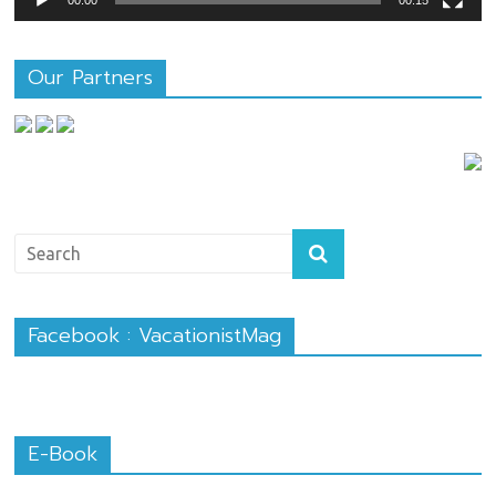
00:00
00:15
Our Partners
Facebook : VacationistMag
E-Book