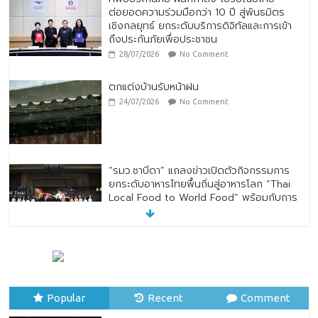
ต่อยอดความร่วมมือกว่า 10 ปี สู่พันธมิตร
เชิงกลยุทธ์ ยกระดับบริการดิจิทัลและการเข้า
ถึงประกันภัยเพื่อประชาชน
28/07/2026
No Comment
ตกแต่งบ้านรับหน้าฝน
24/07/2026
No Comment
“รมว.ซาบีดา” แถลงข่าวเปิดตัวกิจกรรมการ
ยกระดับอาหารไทยพื้นถิ่นสู่อาหารโลก “Thai
Local Food to World Food” พร้อมกับการ
เปิดตัวตราสัญลักษณ์ “Thailand Best
Local Food”
23/07/2026
No Comment
ทิพยประกันภัย ร่วมถวายพระพรชัยมงคล
พระบาทสมเด็จพระปรเมนทรรามาธิบดีศรีสิน
Popular
ทรมหาวชิราลงกรณ พระวชิรเกล้าเจ้าอยู่หัว
Recent
Comment
28/07/2026
No Comment