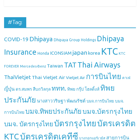
#Tag:
Dhipaya
Dhipaya
COVID-19
Dhipaya Group Holdings
KTC
Insurance
japan
ICONSIAM
korea
Honda
KTC
Thai Airways
TAT
Taiwan
Mercedes-Benz
FOREVER
การบินไทย
ThaiVietjet
Thai Vietjet Air
Vietjet Air
คาเฟ่
ทิพย
ททท.
ญี่ปุ่น
ดร.สมพร สืบถวิลกุล
ทิพย กรุ๊ป โฮลดิ้งส์
ประกันภัย
นางสาววริษฐา พัฒนรัชต์
บมจ.
บมจ.การบินไทย
บมจ.ทิพยประกันภัย
บมจ.บัตรกรุงไทย
การบินไทย
บัตรกรุงไทย
บัตรเครดิต
บมจ. บัตรกรุงไทย
บัตรเครดิตเคทีซี
KTC
สายการบิน
บางกอกแอร์เวย์ส