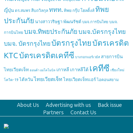
ทิพย
ททท.
ญี่ปุ่น
ดร.สมพร สืบถวิลกุล
ทิพย กรุ๊ป โฮลดิ้งส์
ประกันภัย
นางสาววริษฐา พัฒนรัชต์
บมจ.
บมจ.การบินไทย
บมจ.ทิพยประกันภัย
บมจ.บัตรกรุงไทย
การบินไทย
บัตรกรุงไทย
บัตรเครดิต
บมจ. บัตรกรุงไทย
บัตรเครดิตเคทีซี
KTC
สายการบิน
บางกอกแอร์เวย์ส
เคทีซี
เกาหลี
เกาหลีใต้
ไทยเวียตเจ็ท
เชียงใหม่
ฮอนด้า ออโตโมบิล
ไทยเวียตเจ็ท
ไต้หวัน
ไทยเวียตเจ็ทแอร์
ไอคอนสยาม
โควิด-19
About Us
Advertising with us
Back issue
Partners
Contact Us