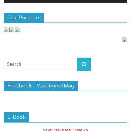
Our Partners
Facebook : VacationistMag
E-Book
New !! Issue May June 26