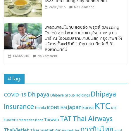
1823 Tea Lounge by Ronnefeldt
24/06/2015
No Comment
เพลิดเพลินไปกับ แดซลิ่ง ฟรุตส์ (Dazzling
Fruits) ชุดน้ำชายามบ่ายเมนูใหม่จากหนุมาน
บาร์ ณ โรงแรมสยามเคมปินสกี้ กรุงเทพฯ ให้
บริการตั้งแต่วันที่ 1 มิถุนายน ถึงวันที่ 31
สิงหาคมศกนี้
14/06/2016
No Comment
#Tag:
Dhipaya
Dhipaya
COVID-19
Dhipaya Group Holdings
KTC
Insurance
japan
ICONSIAM
korea
Honda
KTC
Thai Airways
TAT
Taiwan
Mercedes-Benz
FOREVER
การบินไทย
ThaiVietjet
Thai Vietjet Air
Vietjet Air
คาเฟ่