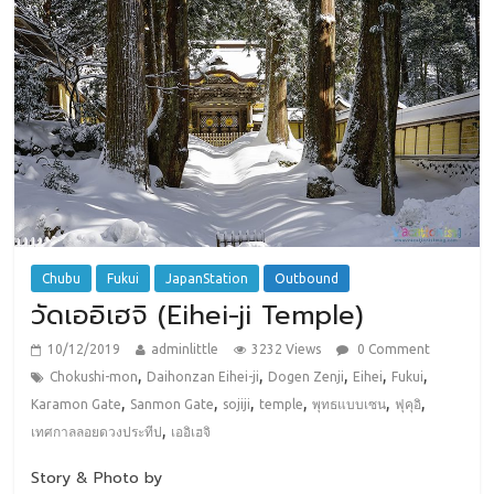
Chubu
Fukui
JapanStation
Outbound
วัดเออิเฮจิ (Eihei-ji Temple)
10/12/2019
adminlittle
3232 Views
0 Comment
,
,
,
,
,
Chokushi-mon
Daihonzan Eihei-ji
Dogen Zenji
Eihei
Fukui
,
,
,
,
,
,
Karamon Gate
Sanmon Gate
sojiji
temple
พุทธแบบเซน
ฟุคุอิ
,
เทศกาลลอยดวงประทีป
เออิเฮจิ
Story & Photo by