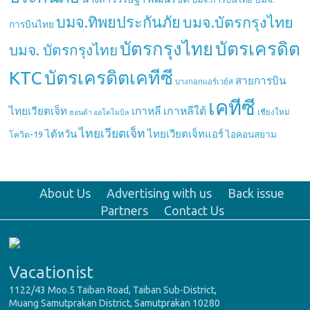
บมจ.ทิพยประกันภัย
บมจ.บัตรกรุงไทย
การบินไทย
บัตรกรุงไทย
บัตรเครดิต
บมจ. บัตรกรุงไทย
บัตรเครดิตเคทีซี
KTC
สายการบิน
บางกอกแอร์เวย์ส
เคทีซี
เกาหลี
เกาหลีใต้
ไทยเวียตเจ็ท
เชียงใหม่
ฮอนด้า ออโตโมบิล
ไทยเวียตเจ็ท
ไต้หวัน
ไทยเวียตเจ็ทแอร์
ไอคอนสยาม
โควิด-19
About Us
Advertising with us
Back issue
Partners
Contact Us
Vacationist
1122/43 Moo.5 Taiban Road, Taiban Sub-District,
Muang Samutprakan District, Samutprakan 10280