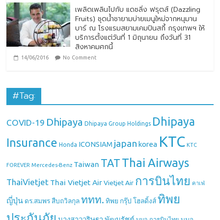
เพลิดเพลินไปกับ แดซลิ่ง ฟรุตส์ (Dazzling
Fruits) ชุดน้ำชายามบ่ายเมนูใหม่จากหนุมาน
บาร์ ณ โรงแรมสยามเคมปินสกี้ กรุงเทพฯ ให้
บริการตั้งแต่วันที่ 1 มิถุนายน ถึงวันที่ 31
สิงหาคมศกนี้
14/06/2016
No Comment
#Tag:
Dhipaya
Dhipaya
COVID-19
Dhipaya Group Holdings
KTC
Insurance
japan
ICONSIAM
korea
Honda
KTC
Thai Airways
TAT
Taiwan
Mercedes-Benz
FOREVER
การบินไทย
ThaiVietjet
Thai Vietjet Air
Vietjet Air
คาเฟ่
ทิพย
ททท.
ญี่ปุ่น
ดร.สมพร สืบถวิลกุล
ทิพย กรุ๊ป โฮลดิ้งส์
ประกันภัย
นางสาววริษฐา พัฒนรัชต์
บมจ.
บมจ.การบินไทย