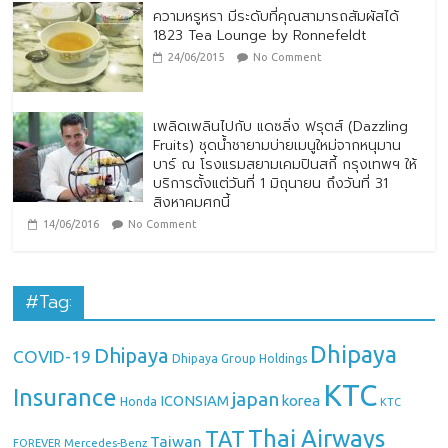
ความหรูหรา มีระดับที่คุณสามารถสัมผัสได้
1823 Tea Lounge by Ronnefeldt
24/06/2015
No Comment
เพลิดเพลินไปกับ แดซลิ่ง ฟรุตส์ (Dazzling
Fruits) ชุดน้ำชายามบ่ายเมนูใหม่จากหนุมาน
บาร์ ณ โรงแรมสยามเคมปินสกี้ กรุงเทพฯ ให้
บริการตั้งแต่วันที่ 1 มิถุนายน ถึงวันที่ 31
สิงหาคมศกนี้
14/06/2016
No Comment
#Tag:
Dhipaya
Dhipaya
COVID-19
Dhipaya Group Holdings
KTC
Insurance
japan
ICONSIAM
korea
Honda
KTC
Thai Airways
TAT
Taiwan
Mercedes-Benz
FOREVER