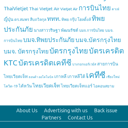
การบินไทย
ThaiVietjet
Thai Vietjet Air
Vietjet Air
คาเฟ่
ทิพย
ททท.
ญี่ปุ่น
ดร.สมพร สืบถวิลกุล
ทิพย กรุ๊ป โฮลดิ้งส์
ประกันภัย
นางสาววริษฐา พัฒนรัชต์
บมจ.
บมจ.การบินไทย
บมจ.ทิพยประกันภัย
บมจ.บัตรกรุงไทย
การบินไทย
บัตรกรุงไทย
บัตรเครดิต
บมจ. บัตรกรุงไทย
บัตรเครดิตเคทีซี
KTC
สายการบิน
บางกอกแอร์เวย์ส
เคทีซี
เกาหลี
เกาหลีใต้
ไทยเวียตเจ็ท
เชียงใหม่
ฮอนด้า ออโตโมบิล
ไทยเวียตเจ็ท
ไต้หวัน
ไทยเวียตเจ็ทแอร์
ไอคอนสยาม
โควิด-19
About Us
Advertising with us
Back issue
Partners
Contact Us