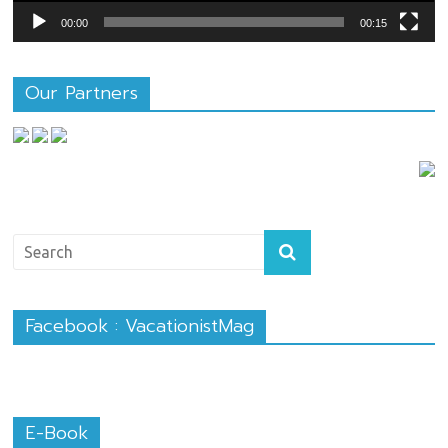
00:00
00:15
Our Partners
Facebook : VacationistMag
E-Book