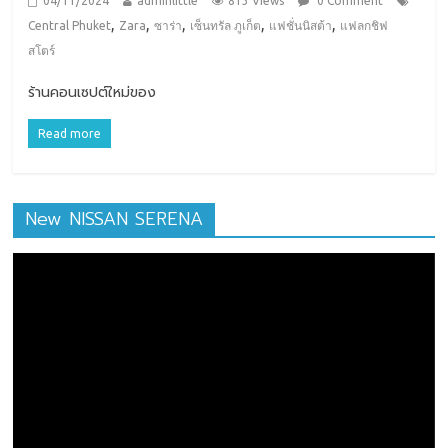
04/11/2024
adminlittle
813 Views
0 Comment
,
,
,
,
,
Central Phuket
Zara
ซาร่า
เซ็นทรัล ภูเก็ต
แฟชั่นนิสต้า
แฟลกชิฟ
สโตร์
ร้านคอนเซปต์ใหม่ของ
Read more
New NISSAN SERENA
ตัว
เล่น
ไฟล์
วิดีโอ