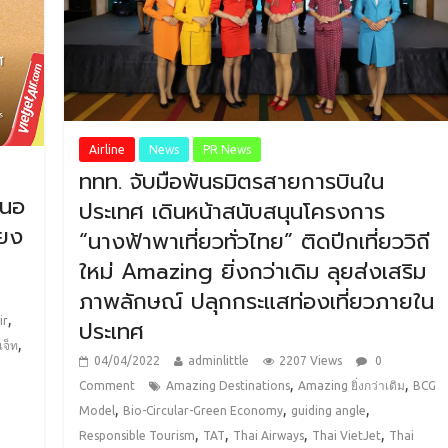
Airline
News
PR News
ททท. จับมือพันธมิตรสายการบินใน
สนอ
ประเทศ เดินหน้าสนับสนุนโครงการ
ียง
“นางฟ้าพาเที่ยวทั่วไทย” ติดปีกเที่ยววิถี
ใหม่ Amazing ยิ่งกว่าเดิม ลุยส่งเสริม
ภาพลักษณ์ ปลุกกระแสท่องเที่ยวภายใน
,
ir
ประเทศ
,
เจ็ท
04/04/2022
adminlittle
2207 Views
0
,
,
Comment
Amazing Destinations
Amazing ยิ่งกว่าเดิม
BCG
,
,
,
Model
Bio-Circular-Green Economy
guiding angle
,
,
,
,
Responsible Tourism
TAT
Thai Airways
Thai VietJet
Thai