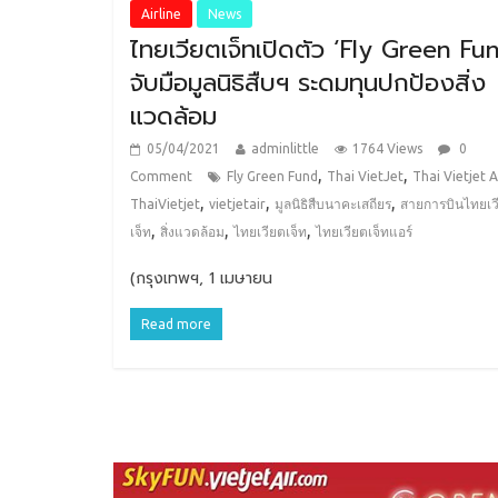
Airline
News
ไทยเวียตเจ็ทเปิดตัว ‘Fly Green Fu
จับมือมูลนิธิสืบฯ ระดมทุนปกป้องสิ่ง
แวดล้อม
05/04/2021
adminlittle
1764 Views
0
,
,
Comment
Fly Green Fund
Thai VietJet
Thai Vietjet A
,
,
,
ThaiVietjet
vietjetair
มูลนิธิสืบนาคะเสถียร
สายการบินไทยเว
,
,
,
เจ็ท
สิ่งแวดล้อม
ไทยเวียตเจ็ท
ไทยเวียตเจ็ทแอร์
(กรุงเทพฯ, 1 เมษายน
Read more