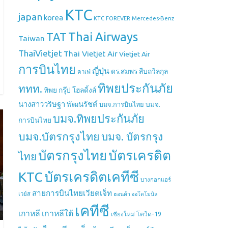
KTC
japan
korea
Mercedes-Benz
KTC FOREVER
Thai Airways
TAT
Taiwan
ThaiVietjet
Thai Vietjet Air
Vietjet Air
การบินไทย
ญี่ปุ่น
ดร.สมพร สืบถวิลกุล
คาเฟ่
ทิพยประกันภัย
ททท.
ทิพย กรุ๊ป โฮลดิ้งส์
นางสาววริษฐา พัฒนรัชต์
บมจ.
บมจ.การบินไทย
บมจ.ทิพยประกันภัย
การบินไทย
บมจ.บัตรกรุงไทย
บมจ. บัตรกรุง
บัตรกรุงไทย
บัตรเครดิต
ไทย
บัตรเครดิตเคทีซี
KTC
บางกอกแอร์
สายการบินไทยเวียตเจ็ท
เวย์ส
ฮอนด้า ออโตโมบิล
เคทีซี
เกาหลี
เกาหลีใต้
เชียงใหม่
โควิด-19