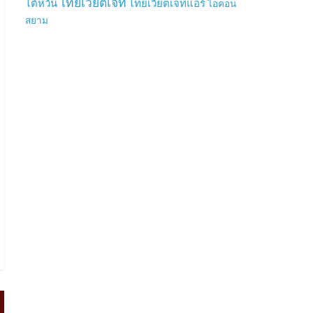
ไทยเวียตเจ็ท
ไต้หวัน
ไทยเวียตเจ็ทแอร์
ไอคอน
สยาม