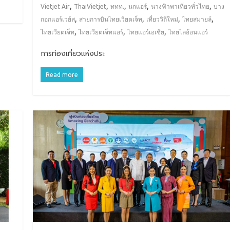
,
,
,
,
,
Vietjet Air
ThaiVietjet
ททท.
นกแอร์
นางฟ้าพาเที่ยวทั่วไทย
บาง
,
,
,
,
กอกแอร์เวย์ส
สายการบินไทยเวียตเจ็ท
เที่ยววิถีใหม่
ไทยสมายล์
,
,
,
ไทยเวียตเจ็ท
ไทยเวียตเจ็ทแอร์
ไทยแอร์เอเชีย
ไทยไลอ้อนแอร์
การท่องเที่ยวแห่งประ
Read more