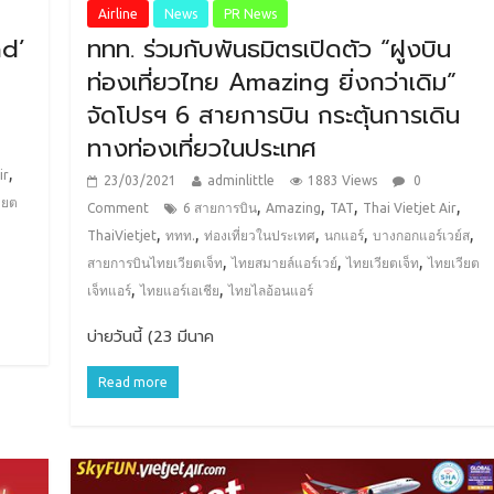
Airline
News
PR News
nd’
ททท. ร่วมกับพันธมิตรเปิดตัว “ฝูงบิน
ท่องเที่ยวไทย Amazing ยิ่งกว่าเดิม”
จัดโปรฯ 6 สายการบิน กระตุ้นการเดิน
ทางท่องเที่ยวในประเทศ
,
ir
23/03/2021
adminlittle
1883 Views
0
ียต
,
,
,
,
Comment
6 สายการบิน
Amazing
TAT
Thai Vietjet Air
,
,
,
,
,
ThaiVietjet
ททท.
ท่องเที่ยวในประเทศ
นกแอร์
บางกอกแอร์เวย์ส
,
,
,
สายการบินไทยเวียตเจ็ท
ไทยสมายล์แอร์เวย์
ไทยเวียตเจ็ท
ไทยเวียต
,
,
เจ็ทแอร์
ไทยแอร์เอเชีย
ไทยไลอ้อนแอร์
บ่ายวันนี้ (23 มีนาค
Read more