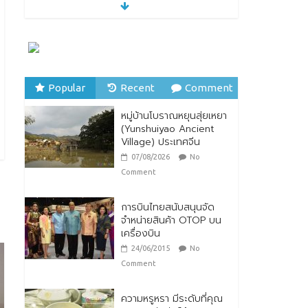
หมู่บ้านโบราณหยุนสุ่ยเหยา
(Yunshuiyao Ancient
Village) ประเทศจีน
07/08/2026
No
Comment
Popular
Recent
Comment
ทิพยประกันภัย ร่วมถวาย
พระพรชัยมงคล พระบาท
หมู่บ้านโบราณหยุนสุ่ยเหยา
สมเด็จพระปรเมนทร
(Yunshuiyao Ancient
รามาธิบดีศรีสินทรมหาวชิร
Village) ประเทศจีน
าลงกรณ พระวชิรเกล้าเจ้า
อยู่หัว
07/08/2026
No
28/07/2026
No Comment
Comment
การบินไทยสนับสนุนจัด
จำหน่ายสินค้า OTOP บน
เครื่องบิน
24/06/2015
No
Comment
ความหรูหรา มีระดับที่คุณ