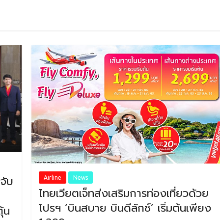
จับ
Airline
News
ไทยเวียตเจ็ทส่งเสริมการท่องเที่ยวด้วย
โปรฯ ‘บินสบาย บินดีลักซ์’ เริ่มต้นเพียง
ุ้น