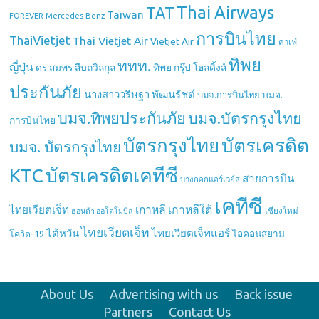
Thai Airways
TAT
Taiwan
Mercedes-Benz
FOREVER
การบินไทย
ThaiVietjet
Thai Vietjet Air
Vietjet Air
คาเฟ่
ทิพย
ททท.
ญี่ปุ่น
ดร.สมพร สืบถวิลกุล
ทิพย กรุ๊ป โฮลดิ้งส์
ประกันภัย
นางสาววริษฐา พัฒนรัชต์
บมจ.
บมจ.การบินไทย
บมจ.ทิพยประกันภัย
บมจ.บัตรกรุงไทย
การบินไทย
บัตรกรุงไทย
บัตรเครดิต
บมจ. บัตรกรุงไทย
บัตรเครดิตเคทีซี
KTC
สายการบิน
บางกอกแอร์เวย์ส
เคทีซี
เกาหลี
เกาหลีใต้
ไทยเวียตเจ็ท
เชียงใหม่
ฮอนด้า ออโตโมบิล
ไทยเวียตเจ็ท
ไต้หวัน
ไทยเวียตเจ็ทแอร์
ไอคอนสยาม
โควิด-19
About Us
Advertising with us
Back issue
Partners
Contact Us