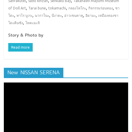
,
,
,
Sanrakutei
sado kinzan
Senkaku Bay
Takahashi Mayumi Museum
,
,
,
,
,
of Doll Art
Tarai bune
tokamachi
กลองไทโกะ
กิจกรรมร่อนทอง
ซา
,
,
,
,
,
,
โดะ
ทาไร บูเระ
นากาโนะ
นีงาตะ
อ่าวเซนคาคุ
อิยามะ
เหมืองทองซา
,
โดะคินซัง
โทคะมะจิ
Story & Photo by
Read more
New NISSAN SERENA
ตัว
เล่น
ไฟล์
วิดีโอ