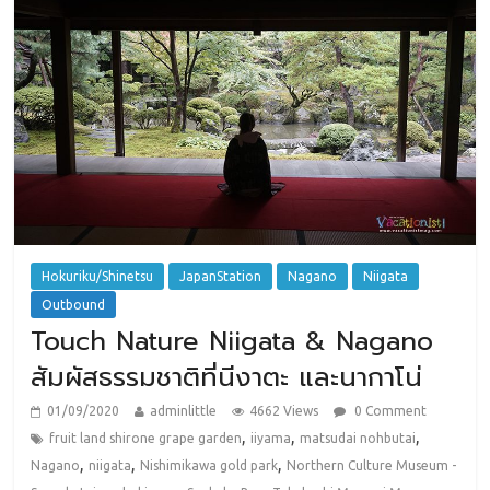
Hokuriku/Shinetsu
JapanStation
Nagano
Niigata
Outbound
Touch Nature Niigata & Nagano
สัมผัสธรรมชาติที่นีงาตะ และนากาโน่
01/09/2020
adminlittle
4662 Views
0 Comment
,
,
,
fruit land shirone grape garden
iiyama
matsudai nohbutai
,
,
,
Nagano
niigata
Nishimikawa gold park
Northern Culture Museum -