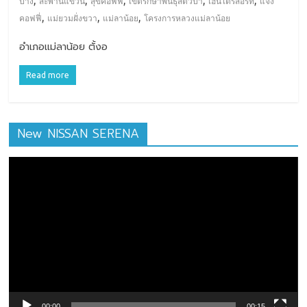
,
,
,
,
,
ปาง
สะพานแขวน
สุขคอฟฟี่
เขตรักษาพันธุ์สัตว์ป่า
เฮินไตรีสอร์ท
แจง
,
,
,
คอฟฟี่
แม่ยวมฝั่งขวา
แม่ลาน้อย
โครงการหลวงแม่ลาน้อย
อำเภอแม่ลาน้อย ตั้งอ
Read more
New NISSAN SERENA
ตัว
เล่น
ไฟล์
วิดีโอ
00:00
00:15