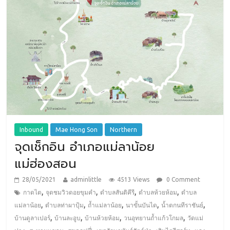
Inbound
Mae Hong Son
Northern
จุดเช็กอิน อำเภอแม่ลาน้อย
แม่ฮ่องสอน
28/05/2021
adminlittle
4513 Views
0 Comment
,
,
,
,
กาดไต
จุดชมวิวดอยขุมคำ
ตำบลสันติคีรี
ตำบลห้วยห้อม
ตำบล
,
,
,
,
,
แม่ลาน้อย
ตําบลท่าผาปุ้ม
ถ้ำแม่ลาน้อย
นาขั้นบันได
น้ำตกนทีราชันย์
,
,
,
,
บ้านดูลาเปอร์
บ้านละอูบ
บ้านห้วยห้อม
วนอุทยานถ้ำแก้วโกมล
วัดแม่