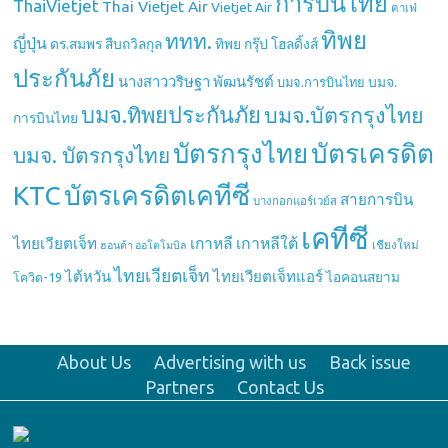
การบินไทย
ThaiVietjet
Thai Vietjet Air
Vietjet Air
คาเฟ่
ทิพย
ททท.
ญี่ปุ่น
ดร.สมพร สืบถวิลกุล
ทิพย กรุ๊ป โฮลดิ้งส์
ประกันภัย
นางสาววริษฐา พัฒนรัชต์
บมจ.
บมจ.การบินไทย
บมจ.ทิพยประกันภัย
บมจ.บัตรกรุงไทย
การบินไทย
บัตรกรุงไทย
บัตรเครดิต
บมจ. บัตรกรุงไทย
บัตรเครดิตเคทีซี
KTC
สายการบิน
บางกอกแอร์เวย์ส
เคทีซี
เกาหลี
เกาหลีใต้
ไทยเวียตเจ็ท
เชียงใหม่
ฮอนด้า ออโตโมบิล
ไทยเวียตเจ็ท
ไต้หวัน
ไทยเวียตเจ็ทแอร์
ไอคอนสยาม
โควิด-19
About Us
Advertising with us
Back issue
Partners
Contact Us