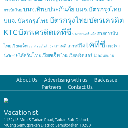
บมจ.ทิพยประกันภัย
บมจ.บัตรกรุงไทย
การบินไทย
บัตรกรุงไทย
บัตรเครดิต
บมจ. บัตรกรุงไทย
บัตรเครดิตเคทีซี
KTC
สายการบิน
บางกอกแอร์เวย์ส
เคทีซี
เกาหลี
เกาหลีใต้
ไทยเวียตเจ็ท
เชียงใหม่
ฮอนด้า ออโตโมบิล
ไทยเวียตเจ็ท
ไต้หวัน
ไทยเวียตเจ็ทแอร์
ไอคอนสยาม
โควิด-19
About Us
Advertising with us
Back issue
Partners
Contact Us
Vacationist
1122/43 Moo.5 Taiban Road, Taiban Sub-District,
Muang Samutprakan District, Samutprakan 10280