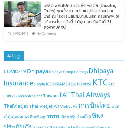
เพลิดเพลินไปกับ แดซลิ่ง ฟรุตส์ (Dazzling
Fruits) ชุดน้ำชายามบ่ายเมนูใหม่จากหนุมาน
บาร์ ณ โรงแรมสยามเคมปินสกี้ กรุงเทพฯ ให้
บริการตั้งแต่วันที่ 1 มิถุนายน ถึงวันที่ 31
สิงหาคมศกนี้
14/06/2016
No Comment
#Tag:
Dhipaya
Dhipaya
COVID-19
Dhipaya Group Holdings
KTC
Insurance
japan
ICONSIAM
korea
Honda
KTC
Thai Airways
TAT
Taiwan
Mercedes-Benz
FOREVER
การบินไทย
ThaiVietjet
Thai Vietjet Air
Vietjet Air
คาเฟ่
ทิพย
ททท.
ญี่ปุ่น
ดร.สมพร สืบถวิลกุล
ทิพย กรุ๊ป โฮลดิ้งส์
ประกันภัย
นางสาววริษฐา พัฒนรัชต์
บมจ.
บมจ.การบินไทย