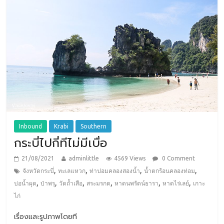
Inbound
Krabi
Southern
กระบี่ไปกี่ทีไม่มีเบื่อ
21/08/2021
adminlittle
4569 Views
0 Comment
,
,
,
,
จังหวัดกระบี่
ทะเลแหวก
ท่าปอมคลองสองน้ำ
น้ำตกร้อนคลองท่อม
,
,
,
,
,
,
บ่อน้ำผุด
ป่าพรุ
วัดถ้ำเสือ
สระมรกต
หาดนพรัตน์ธารา
หาดไร่เลย์
เกาะ
ไก่
เรื่องและรูปภาพโดยที