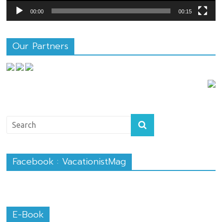
00:00
00:15
Our Partners
Facebook : VacationistMag
E-Book