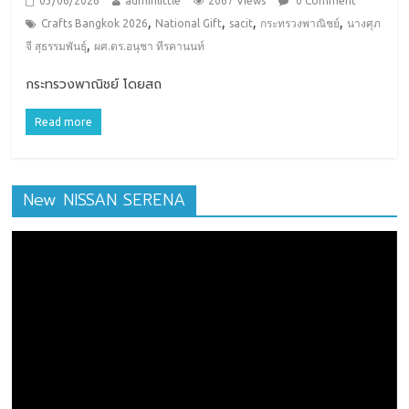
03/06/2026
adminlittle
2067 Views
0 Comment
,
,
,
,
Crafts Bangkok 2026
National Gift
sacit
กระทรวงพาณิชย์
นางศุภ
,
จี สุธรรมพันธุ์
ผศ.ดร.อนุชา ทีรคานนท์
กระทรวงพาณิชย์ โดยสถ
Read more
New NISSAN SERENA
ตัว
เล่น
ไฟล์
วิดีโอ