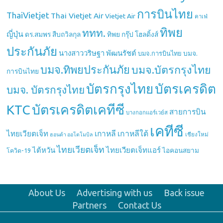
การบินไทย
ThaiVietjet
Thai Vietjet Air
Vietjet Air
คาเฟ่
ทิพย
ททท.
ญี่ปุ่น
ดร.สมพร สืบถวิลกุล
ทิพย กรุ๊ป โฮลดิ้งส์
ประกันภัย
นางสาววริษฐา พัฒนรัชต์
บมจ.
บมจ.การบินไทย
บมจ.ทิพยประกันภัย
บมจ.บัตรกรุงไทย
การบินไทย
บัตรกรุงไทย
บัตรเครดิต
บมจ. บัตรกรุงไทย
บัตรเครดิตเคทีซี
KTC
สายการบิน
บางกอกแอร์เวย์ส
เคทีซี
เกาหลี
เกาหลีใต้
ไทยเวียตเจ็ท
เชียงใหม่
ฮอนด้า ออโตโมบิล
ไทยเวียตเจ็ท
ไต้หวัน
ไทยเวียตเจ็ทแอร์
ไอคอนสยาม
โควิด-19
About Us
Advertising with us
Back issue
Partners
Contact Us