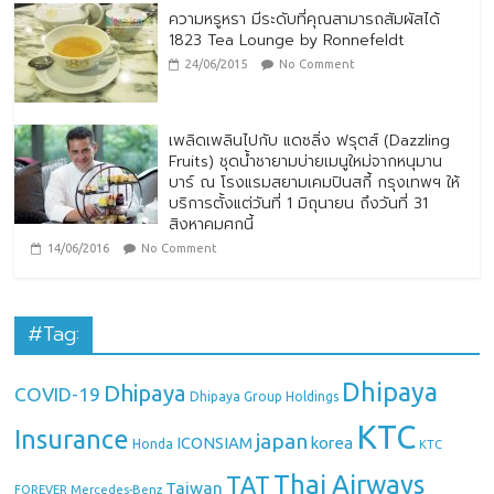
ความหรูหรา มีระดับที่คุณสามารถสัมผัสได้
1823 Tea Lounge by Ronnefeldt
24/06/2015
No Comment
เพลิดเพลินไปกับ แดซลิ่ง ฟรุตส์ (Dazzling
Fruits) ชุดน้ำชายามบ่ายเมนูใหม่จากหนุมาน
บาร์ ณ โรงแรมสยามเคมปินสกี้ กรุงเทพฯ ให้
บริการตั้งแต่วันที่ 1 มิถุนายน ถึงวันที่ 31
สิงหาคมศกนี้
14/06/2016
No Comment
#Tag:
Dhipaya
Dhipaya
COVID-19
Dhipaya Group Holdings
KTC
Insurance
japan
ICONSIAM
korea
Honda
KTC
Thai Airways
TAT
Taiwan
Mercedes-Benz
FOREVER