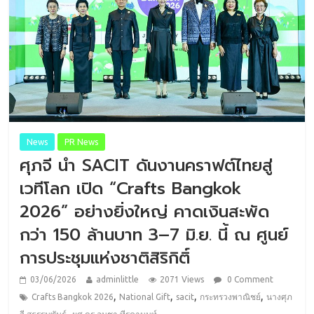
News
PR News
ศุภจี นำ SACIT ดันงานคราฟต์ไทยสู่
เวทีโลก เปิด “Crafts Bangkok
2026” อย่างยิ่งใหญ่ คาดเงินสะพัด
กว่า 150 ล้านบาท 3–7 มิ.ย. นี้ ณ ศูนย์
การประชุมแห่งชาติสิริกิติ์
03/06/2026
adminlittle
2071 Views
0 Comment
,
,
,
,
Crafts Bangkok 2026
National Gift
sacit
กระทรวงพาณิชย์
นางศุภ
,