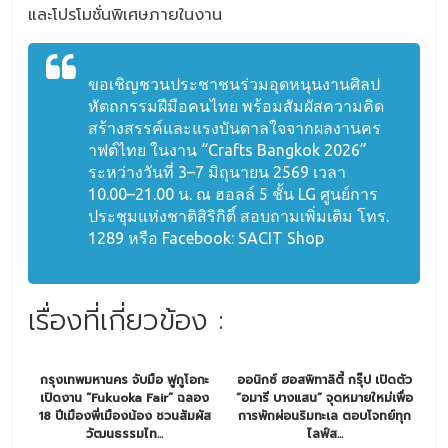
และโปรโมชั่นพิเศษภายในงาน
ขอเชิญชวนประชาชนร่วมอุดหนุนงานศิลป
หัตถกรรมฝีมือคนไทย พร้อมสัมผัสความคิด
สร้างสรรค์และแรงบันดาลใจจากผลงานคร
าฟต์ไทย ในงาน “Crafts Bangkok 2026”
ระหว่างวันที่ 3–7 มิถุนายน 2569 เวลา
10.00–21.00 น. ณ ฮอลล์ 5 ชั้น LG ศูนย์การ
ประชุมแห่งชาติสิริกิติ์ สอบถามเพิ่มเติม โทร.
1289 หรือ Facebook: SACIT Shop
เรื่องที่เกี่ยวข้อง :
กรุงเทพมหานคร จับมือ ฟูกูโอกะ
ออนิกซ์ ฮอสพิทาลิตี้ กรุ๊ป เปิดตัว
เปิดงาน “Fukuoka Fair” ฉลอง
“อมารี บางแสน” จุดหมายใหม่เพื่อ
18 ปีเมืองพี่เมืองน้อง ชวนสัมผัส
การพักผ่อนริมทะเล ตอบโจทย์ทุก
วัฒนธรรมไท...
ไลฟ์ส...