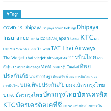
#Tag:
Dhipaya
Dhipaya
COVID-19
Dhipaya Group Holdings
KTC
Insurance
japan
ICONSIAM
korea
Honda
KTC
Thai Airways
TAT
Taiwan
Mercedes-Benz
FOREVER
การบินไทย
ThaiVietjet
Thai Vietjet Air
Vietjet Air
คาเฟ่
ทิพย
ททท.
ญี่ปุ่น
ดร.สมพร สืบถวิลกุล
ทิพย กรุ๊ป โฮลดิ้งส์
ประกันภัย
นางสาววริษฐา พัฒนรัชต์
บมจ.
บมจ.การบินไทย
บมจ.ทิพยประกันภัย
บมจ.บัตรกรุงไทย
การบินไทย
บัตรกรุงไทย
บัตรเครดิต
บมจ. บัตรกรุงไทย
บัตรเครดิตเคทีซี
KTC
สายการบิน
บางกอกแอร์เวย์ส