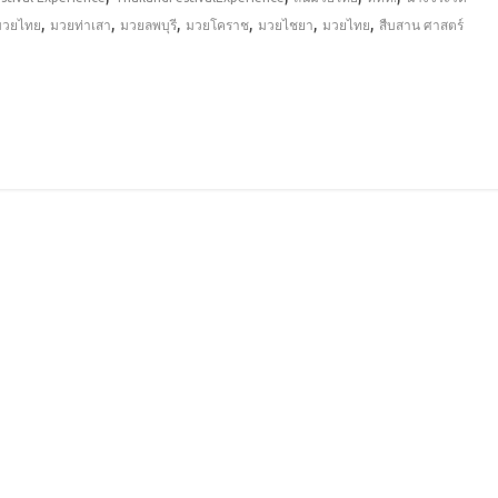
,
,
,
,
,
,
ูมวยไทย
มวยท่าเสา
มวยลพบุรี
มวยโคราช
มวยไชยา
มวยไทย
สืบสาน ศาสตร์