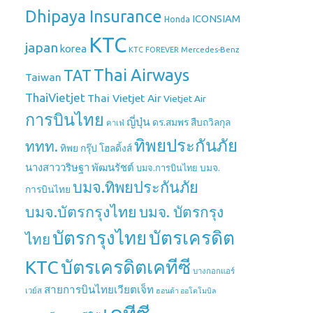
Dhipaya Insurance
ICONSIAM
Honda
KTC
japan
korea
Mercedes-Benz
KTC FOREVER
Thai Airways
TAT
Taiwan
ThaiVietjet
Thai Vietjet Air
Vietjet Air
การบินไทย
ญี่ปุ่น
ดร.สมพร สืบถวิลกุล
คาเฟ่
ทิพยประกันภัย
ททท.
ทิพย กรุ๊ป โฮลดิ้งส์
นางสาววริษฐา พัฒนรัชต์
บมจ.
บมจ.การบินไทย
บมจ.ทิพยประกันภัย
การบินไทย
บมจ.บัตรกรุงไทย
บมจ. บัตรกรุง
บัตรกรุงไทย
บัตรเครดิต
ไทย
บัตรเครดิตเคทีซี
KTC
บางกอกแอร์
สายการบินไทยเวียตเจ็ท
เวย์ส
ฮอนด้า ออโตโมบิล