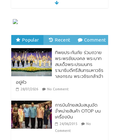
“รมว.ซาบีดา” แถลงข่าว
เปิดตัวกิจกรรมการยก
ระดับอาหารไทยพื้นถิ่นสู่
อาหารโลก “Thai Local
Food to World Food”
พร้อมกับการเปิดตัวตรา
สัญลักษณ์ “Thailand Best Local Food”
Popular
Recent
Comment
23/07/2026
No Comment
ทิพยประกันภัย ร่วมถวาย
ทิพยประกันภัย ร่วมถวาย
พระพรชัยมงคล พระบาท
พระพรชัยมงคล พระบาท
สมเด็จพระปรเมนทร
สมเด็จพระปรเมนทร
รามาธิบดีศรีสินทรมหาวชิร
รามาธิบดีศรีสินทรมหาวชิร
าลงกรณ พระวชิรเกล้าเจ้า
าลงกรณ พระวชิรเกล้าเจ้า
อยู่หัว
อยู่หัว
28/07/2026
No Comment
28/07/2026
No Comment
การบินไทยสนับสนุนจัด
จำหน่ายสินค้า OTOP บน
เครื่องบิน
24/06/2015
No
Comment