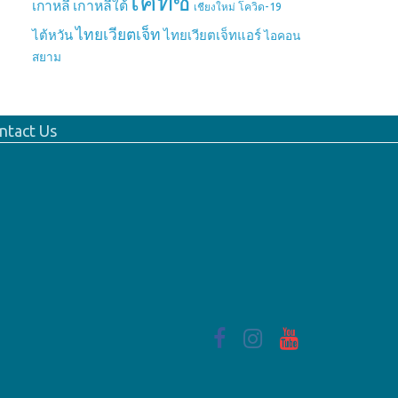
เคทีซี
เกาหลี
เกาหลีใต้
เชียงใหม่
โควิด-19
ไทยเวียตเจ็ท
ไต้หวัน
ไทยเวียตเจ็ทแอร์
ไอคอน
สยาม
ntact Us