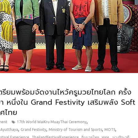
ตรียมพร้อมจัดงานไหว้ครูมวยไทยโลก ครั้ง
า หนึ่งใน Grand Festivity เสริมพลัง Soft
ทศไทย
,
ment
17th World WaiKru MuayThai Ceremony
,
,
,
,
,
Ayutthaya
Grand Festivity
Ministry of Tourism and Sports
MOTS
,
,
,
,
stival Experience
ThailandFestivalExperience
ถิ่นมวยไทย
ททท.
นางจิระวดี