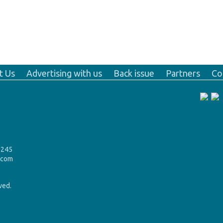
t Us
Advertising with us
Back issue
Partners
Co
9245
.com
rved.