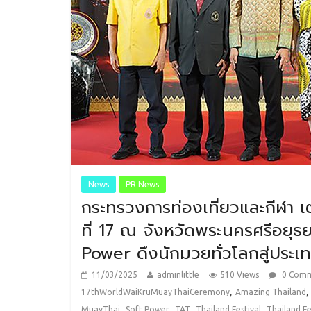
News
PR News
กระทรวงการท่องเที่ยวและกีฬา เ
ที่ 17 ณ จังหวัดพระนครศรีอยุธย
Power ดึงนักมวยทั่วโลกสู่ประเ
11/03/2025
adminlittle
510 Views
0 Com
,
17thWorldWaiKruMuayThaiCeremony
Amazing Thailand
,
,
,
,
MuayThai
Soft Power
TAT
Thailand Festival
Thailand Fe