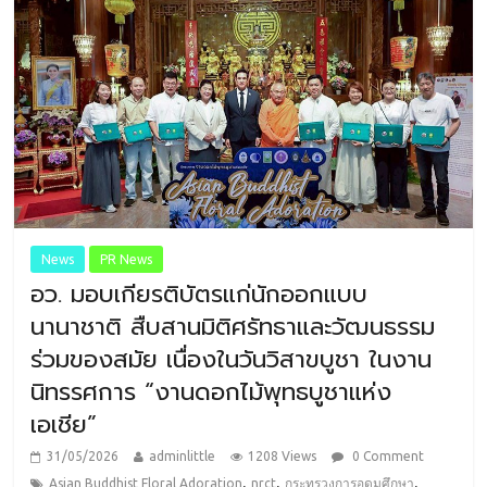
News
PR News
อว. มอบเกียรติบัตรแก่นักออกแบบ
นานาชาติ สืบสานมิติศรัทธาและวัฒนธรรม
ร่วมของสมัย เนื่องในวันวิสาขบูชา ในงาน
นิทรรศการ “งานดอกไม้พุทธบูชาแห่ง
เอเชีย”
31/05/2026
adminlittle
1208 Views
0 Comment
,
,
,
Asian Buddhist Floral Adoration
nrct
กระทรวงการอุดมศึกษา