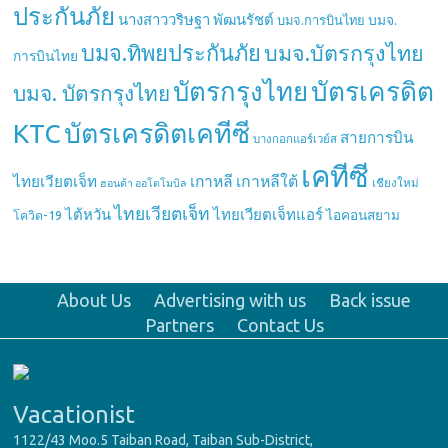
ประกันภัย
นางสาววริษฐา พัฒนรัชต์
บมจ.
บมจ.การบินไทย
บมจ.ทิพยประกันภัย
บมจ.บัตรกรุงไทย
การบินไทย
บัตรกรุงไทย
บัตรเครดิต
บมจ. บัตรกรุงไทย
บัตรเครดิตเคทีซี
KTC
สายการบิน
บางกอกแอร์เวย์ส
เคทีซี
เกาหลี
เกาหลีใต้
ไทยเวียตเจ็ท
เชียงใหม่
ฮอนด้า ออโตโมบิล
ไทยเวียตเจ็ท
ไต้หวัน
ไทยเวียตเจ็ทแอร์
ไอคอนสยาม
โควิด-19
About Us
Advertising with us
Back issue
Partners
Contact Us
Vacationist
1122/43 Moo.5 Taiban Road, Taiban Sub-District,