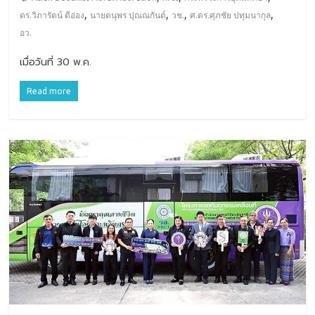
,
,
,
,
ดร.วิภารัตน์ ดีอ่อง
นายดนุพร ปุณณกันต์
วช.
ศ.ดร.ศุภชัย ปทุมนากุล
อว.
เมื่อวันที่ 30 พ.ค.
Read more