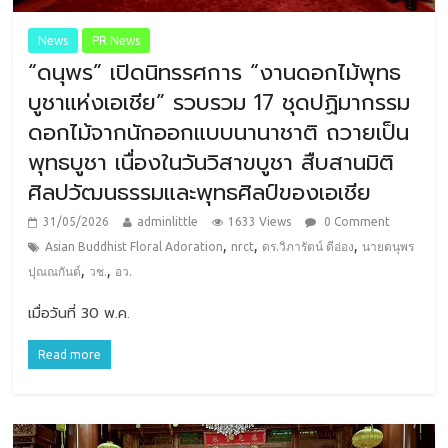
News
PR News
“ดนุพร” เปิดนิทรรศการ “งานดอกไม้พุทธ
บูชาแห่งเอเชีย” รวบรวม 17 ชุดปฏิมากรรม
ดอกไม้จากนักออกแบบนานาชาติ ถวายเป็น
พุทธบูชา เนื่องในวันวิสาขบูชา สืบสานมิติ
ศิลปวัฒนธรรมและพุทธศิลป์ของเอเชีย
31/05/2026
adminlittle
1633 Views
0 Comment
,
,
,
Asian Buddhist Floral Adoration
nrct
ดร.วิภารัตน์ ดีอ่อง
นายดนุพร
,
,
ปุณณกันต์
วช.
อว.
เมื่อวันที่ 30 พ.ค.
Read more