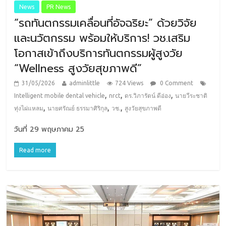
News
PR News
“รถทันตกรรมเคลื่อนที่อัจฉริยะ” ด้วยวิจัย
และนวัตกรรม พร้อมให้บริการ! วช.เสริม
โอกาสเข้าถึงบริการทันตกรรมผู้สูงวัย
“Wellness สูงวัยสุขภาพดี”
31/05/2026
adminlittle
724 Views
0 Comment
,
,
,
Intelligent mobile dental vehicle
nrct
ดร.วิภารัตน์ ดีอ่อง
นายวีระชาติ
,
,
,
ทุ่งไผ่แหลม
นายศรัณย์ ธรรมาศิริกุล
วช.
สูงวัยสุขภาพดี
วันที่ 29 พฤษภาคม 25
Read more