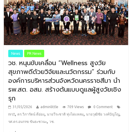
News
PR News
วช. หนุนขับเคลื่อน “Wellness สูงวัย
สุขภาพดีด้วยวิจัยและนวัตกรรม” ร่วมกับ
องค์การบริหารส่วนจังหวัดนครราชสีมา นำ
รพ.สต. อสม. สร้างต้นแบบดูแลผู้สูงวัยเชิง
รุก
31/05/2026
adminlittle
709 Views
0 Comment
,
,
,
,
nrct
ดร.วิภารัตน์ ดีอ่อง
นายวีระชาติ ทุ่งไผ่แหลม
นายวุฒิชัย วงค์ปัญโญ
,
รศ.ดร.อนรรฆ ขันธะชวนะ
วช.