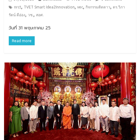
,
,
,
,
nrct
TVET Smart Idea2Innovation
vec
กิจกรรมติดดาว
ดร.วิภา
,
,
รัตน์ ดีอ่อง
วช.
สอศ.
วันที่ 31 พฤษภาคม 25
Read more