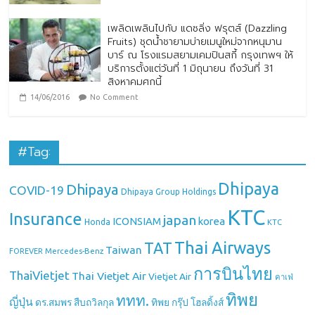
เพลิดเพลินไปกับ แดซลิ่ง ฟรุตส์ (Dazzling
Fruits) ชุดน้ำชายามบ่ายเมนูใหม่จากหนุมาน
บาร์ ณ โรงแรมสยามเคมปินสกี้ กรุงเทพฯ ให้
บริการตั้งแต่วันที่ 1 มิถุนายน ถึงวันที่ 31
สิงหาคมศกนี้
14/06/2016
No Comment
#Tag:
Dhipaya
Dhipaya
COVID-19
Dhipaya Group Holdings
KTC
Insurance
japan
ICONSIAM
korea
Honda
KTC
Thai Airways
TAT
Taiwan
Mercedes-Benz
FOREVER
การบินไทย
ThaiVietjet
Thai Vietjet Air
Vietjet Air
คาเฟ่
ทิพย
ททท.
ญี่ปุ่น
ดร.สมพร สืบถวิลกุล
ทิพย กรุ๊ป โฮลดิ้งส์