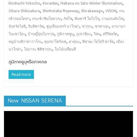
,
,
,
Kinshachi Yokocho
Korankei
Nabana no Sato Winter Illumination
,
,
,
,
Obara Shikizakura
Shinhotaka Ropeway
Shirakawago
VISON
กระ
,
,
,
,
,
เช้ากอนโดล่า
กระเช้าชินโฮทากะ
กัสโช
คินชาจิ โยโกโจ
งานประดับไฟ
,
,
,
,
,
จังหวัดไอจิ
จิบลิพาร์ค
ชูบุเซ็นแทรร์ นาโกย่า
ซากุระ
ซาคาเอะ
นาบานา
,
,
,
,
,
,
โนะซาโตะ
บ้านญี่ปุ่นโบราณ
ภูมิภาคชูบุ
ภูเขาหิมะ
วิสน
สกีรีสอร์ต
,
,
,
,
หมู่บ้านชิราคาวาโกะ
หุบเขาโครังเค
ฮาคุบะ
ฮิซายะ โอโดริ พาร์ค
เมือง
,
,
นาโกย่า
โอบาระ ชิคิซากุระ
ใบไม้เปลี่ยนสี
ภูมิภาคชูบุหรือภาคกล
Read more
New NISSAN SERENA
ตัว
เล่น
ไฟล์
วิดีโอ