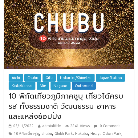
Aichi
Chubu
Gifu
Hokuriku/Shinetsu
JapanStation
Kinki/Kansai
Mie
Nagano
Outbound
10 พิกัดเที่ยวภูมิภาคชูบุ เที่ยวได้ครบ
รส ทั้งธรรมชาติ วัฒนธรรม อาหาร
และแหล่งช้อปปิ้ง
05/11/2022
adminlittle
2841 Views
0 Comment
,
,
,
,
,
10 พิกัดเที่ยวชูบุ
chubu
Ghibli Park
Hakuba
Hisaya Odori Park