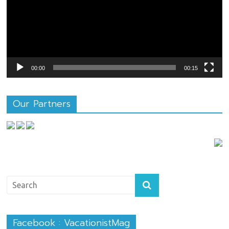
00:00
00:15
Our Partners
Facebook : VacationistMag