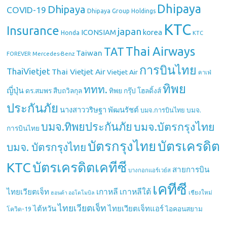
Dhipaya
Dhipaya
COVID-19
Dhipaya Group Holdings
KTC
Insurance
japan
ICONSIAM
korea
Honda
KTC
Thai Airways
TAT
Taiwan
Mercedes-Benz
FOREVER
การบินไทย
ThaiVietjet
Thai Vietjet Air
Vietjet Air
คาเฟ่
ทิพย
ททท.
ญี่ปุ่น
ดร.สมพร สืบถวิลกุล
ทิพย กรุ๊ป โฮลดิ้งส์
ประกันภัย
นางสาววริษฐา พัฒนรัชต์
บมจ.
บมจ.การบินไทย
บมจ.ทิพยประกันภัย
บมจ.บัตรกรุงไทย
การบินไทย
บัตรกรุงไทย
บัตรเครดิต
บมจ. บัตรกรุงไทย
บัตรเครดิตเคทีซี
KTC
สายการบิน
บางกอกแอร์เวย์ส
เคทีซี
เกาหลี
เกาหลีใต้
ไทยเวียตเจ็ท
เชียงใหม่
ฮอนด้า ออโตโมบิล
ไทยเวียตเจ็ท
ไต้หวัน
ไทยเวียตเจ็ทแอร์
ไอคอนสยาม
โควิด-19