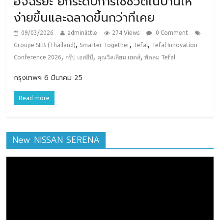
อัจฉริยะ ยกระดับการใช้ชีวิตในบ้านให้
ง่ายขึ้นและฉลาดขึ้นกว่าที่เคย
09/03/2026
adminlittle
274 Views
0 Comment
,
,
,
Groupe SEB (Thailand)
Smarter Together
Tefal
Tefal Innovation
,
,
,
Conference 2026
กรุ๊ป เอสอีบี
คุณวิลเลียม เยตส์
พัดลม Tefal
กรุงเทพฯ 6 มีนาคม 25
Read more
New NISSAN SERENA
ตัว
เล่น
ไฟล์
วิดีโอ