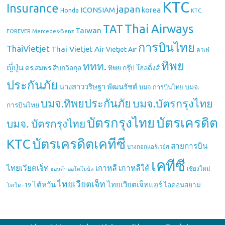
KTC
Insurance
japan
ICONSIAM
korea
Honda
KTC
Thai Airways
TAT
Taiwan
Mercedes-Benz
FOREVER
การบินไทย
ThaiVietjet
Thai Vietjet Air
Vietjet Air
คาเฟ่
ทิพย
ททท.
ญี่ปุ่น
ดร.สมพร สืบถวิลกุล
ทิพย กรุ๊ป โฮลดิ้งส์
ประกันภัย
นางสาววริษฐา พัฒนรัชต์
บมจ.
บมจ.การบินไทย
บมจ.ทิพยประกันภัย
บมจ.บัตรกรุงไทย
การบินไทย
บัตรกรุงไทย
บัตรเครดิต
บมจ. บัตรกรุงไทย
บัตรเครดิตเคทีซี
KTC
สายการบิน
บางกอกแอร์เวย์ส
เคทีซี
เกาหลี
เกาหลีใต้
ไทยเวียตเจ็ท
เชียงใหม่
ฮอนด้า ออโตโมบิล
ไทยเวียตเจ็ท
ไต้หวัน
ไทยเวียตเจ็ทแอร์
ไอคอนสยาม
โควิด-19