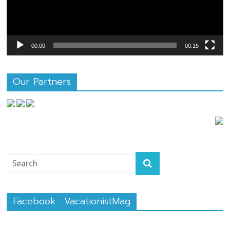
00:00
00:15
Our Partners
Facebook : VacationistMag