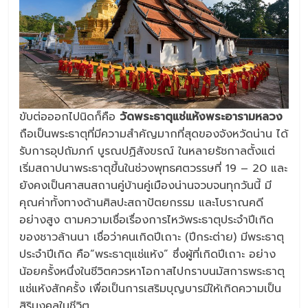
ขับต่อออกไปนิดก็คือ
วัดพระธาตุแช่แห้งพระอารามหลวง
ถือเป็นพระธาตุที่มีความสำคัญมากที่สุดของจังหวัดน่าน ได้
รับการอุปถัมภก์ บูรณปฏิสังขรณ์ ในหลายรัชกาลตั้งแต่
เริ่มสถาปนาพระธาตุขึ้นในช่วงพุทธศตวรรษที่ 19 – 20 และ
ยังคงเป็นศาสนสถานคู่บ้านคู่เมืองน่านจวบจนทุกวันนี้ มี
คุณค่าทั้งทางด้านศิลปะสถาปัตยกรรม และโบราณคดี
อย่างสูง ตามความเชื่อเรื่องการไหว้พระธาตุประจำปีเกิด
ของชาวล้านนา เชื่อว่าคนเกิดปีเถาะ (ปีกระต่าย) มีพระธาตุ
ประจำปีเกิด คือ“พระธาตุแช่แห้ง” ซึ่งผู้ที่เกิดปีเถาะ อย่าง
น้อยครั้งหนึ่งในชีวิตควรหาโอกาสไปกราบนมัสการพระธาตุ
แช่แห้งสักครั้ง เพื่อเป็นการเสริมบุญบารมีให้เกิดความเป็น
สิริมงคลในชีวิต