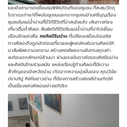
และยังสามารถเยี่ยมชมพิพิธภัณฑ์ของชุมชน ที่สะสมวัตถุ
โบราณเก่าแก่ที่พบในชุมชนนอกจากชุมชนบ้านศรีบุญเรือง
ชุมชนริมแม่น้ำน่านที่มีวิถีชีวิตที่น่าสนใจแล้ว เส้นทางท่อง
เที่ยวดื่มด่ำศิลปะ สัมผัสวิถีชีวิตริมแม่น้ำน่านที่น่าไปเยี่ยม
เยือนอีกแห่งคือ
หอศิลป์ริมน่าน
ที่เปรียบเสมือนโอเอซิส
ทางศิลปะดึงดูดนักท่องเที่ยวและผู้หลงใหลในงานศิลปะให้
มาสัมผัสความงดงาม สร้างสรรค์ผลงานอันทรงคุณค่า
สะท้อนเอกลักษณ์ล้านนา ผ่านแรงบันดาลใจของศิลปินน่าน
และศิลปินไทยร่วมสมัย แหล่งเรียนรู้ด้านศิลปะที่มีความ
สำคัญของจังหวัดน่าน เกิดจากความมุ่งมั่นของ คุณวินัย
ปราบริปู ศิลปินชาวน่าน ที่ต้องการสร้างสรรค์บ้านเกิดให้
เป็นเมืองแห่งศิลปะอย่างแท้จริง