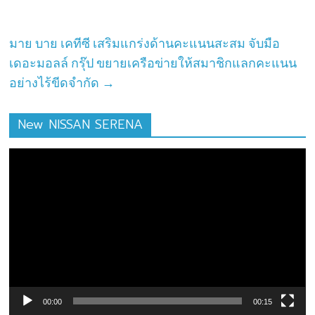
มาย บาย เคทีซี เสริมแกร่งด้านคะแนนสะสม จับมือ
เดอะมอลล์ กรุ๊ป ขยายเครือข่ายให้สมาชิกแลกคะแนน
อย่างไร้ขีดจำกัด
→
New NISSAN SERENA
ตัว
เล่น
ไฟล์
วิดีโอ
00:00
00:15