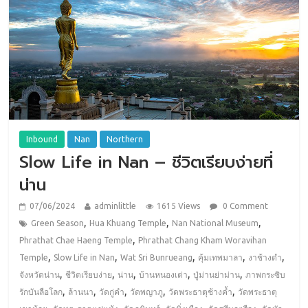
Inbound
Nan
Northern
Slow Life in Nan – ชีวิตเรียบง่ายที่
น่าน
07/06/2024
adminlittle
1615 Views
0 Comment
,
,
,
Green Season
Hua Khuang Temple
Nan National Museum
,
Phrathat Chae Haeng Temple
Phrathat Chang Kham Woravihan
,
,
,
,
,
Temple
Slow Life in Nan
Wat Sri Bunrueang
คุ้มเทพมาลา
งาช้างดำ
,
,
,
,
,
จังหวัดน่าน
ชีวิตเรียบง่าย
น่าน
บ้านหนองเต่า
ปู่ม่านย่าม่าน
ภาพกระซิบ
,
,
,
,
,
รักบันลือโลก
ล้านนา
วัดกู่คำ
วัดพญาภู
วัดพระธาตุช้างค้ำ
วัดพระธาตุ