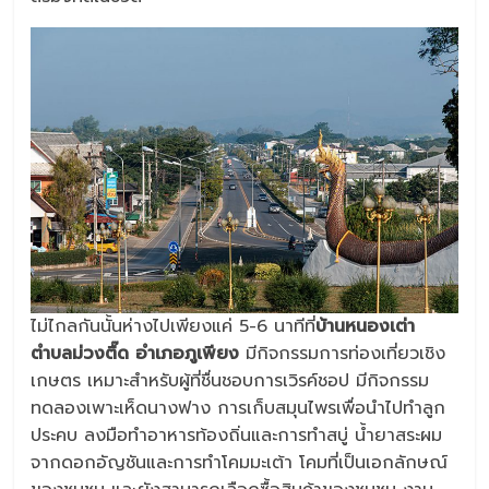
ไม่ไกลกันนั้นห่างไปเพียงแค่ 5-6 นาทีที่
บ้านหนองเต่า
ตำบลม่วงตื๊ด อำเภอภูเพียง
มีกิจกรรมการท่องเที่ยวเชิง
เกษตร เหมาะสำหรับผู้ที่ชื่นชอบการเวิรค์ชอป มีกิจกรรม
ทดลองเพาะเห็ดนางฟาง การเก็บสมุนไพรเพื่อนำไปทำลูก
ประคบ ลงมือทำอาหารท้องถิ่นและการทำสบู่ น้ำยาสระผม
จากดอกอัญชันและการทำโคมมะเต้า โคมที่เป็นเอกลักษณ์