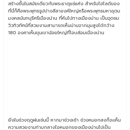
สร้างขึ้นในสมัยเดียวกับพระธาตุแช่แห้ง สำหรับไฮไลต์ของ
ที่นี่ก็คือพระพุทธรูปปางลีลาองค์ใหญ่หรือพระพุทธมหาอุตม
มงคลนันทบุรีศรีเมืองน่าน ที่หันไปทางเมืองน่าน เป็นจุดชม
วิวทิวทัศน์ที่สวยงามสามารถเห็นน่านจากมุมสูงได้กว้าง
180 องศาเห็นขุนเขาน้อยใหญ่ที่โอบล้อมเมืองน่าน
ยิ่งในช่วงฤดูฝนเช่นนี้ หากมาช่วงเช้า ช่วงหมอกลงก็จะเห็น
ความสวยงามท่ามกลางไอหมอกของเมืองน่านไปเป็น