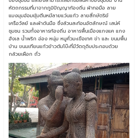
ของชุมชน และยังสามารถเลือกซื้อสินค้าของชุมชน งาน
หัตถกรรมที่มาจากภูมิปัญญาท้องถิ่น ผ้าทอมือ ลาย
แมงมุมอ้อมยุ้มตีนหมีลายแว่นแก้ว ลายสี่กษัตริย์
เครือวัลย์ และผ้าด้นมือ ซึ่งล้วนสะท้อนอัตลักษณ์ เสน่ห์
ชุมชน รวมทั้งอาหารท้องถิ่น อาหารพื้นเมืองแกงแค แกง
ฮังเล น้ำพริก อ่อง หนุ่ม หมูคั่วมะเขือเทศ ข่า และ ขนมพื้น
บ้าน ขนมเทียนแก้วข้าวต้มโบ๊ะที่มีวัตถุดิบประกอบด้วย
กล้วยเผือก ถั่ว