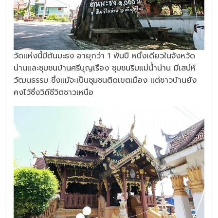
วัดแห่งนี้มีต้นมะธง อายุกว่า 1 พันปี หนึ่งเดียวในจังหวัด
น่านและชุมชนบ้านศรีบุญเรือง ชุมชนริมแม่น้ำน่าน มีเสน่ห์
วัฒนธรรม ซึ่งแม้จะเป็นชุมชนติดเขตเมือง แต่ชาวบ้านยัง
คงไว้ซึ่งวิถีชีวิตชาวเหนือ