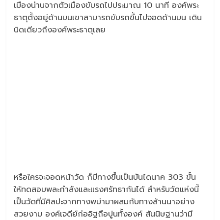
เมืองน่านจากตัวเมืองขับรถไปประมาณ 10 นาที องค์พระ
ธาตุตั้งอยู่ด้านบนเขาสามารถขับรถขึ้นไปจอดด้านบน เดิน
นิดเดียวถึงองค์พระธาตุเลย
หรือใครจะจอดหน้าวัด ก็มีทางขึ้นเป็นบันไดนาค 303 ขั้น
ให้ทดสอบพละกำลังและแรงศรัทธากันได้ สำหรับวัดแห่งนี้
เป็นวัดที่มีศิลปะจากทางพม่ามาผสมกับทางล้านนาอย่าง
สวยงาม องค์เจดีย์ก่ออิฐถือปูนทั้งองค์ สันนิษฐานว่ามี