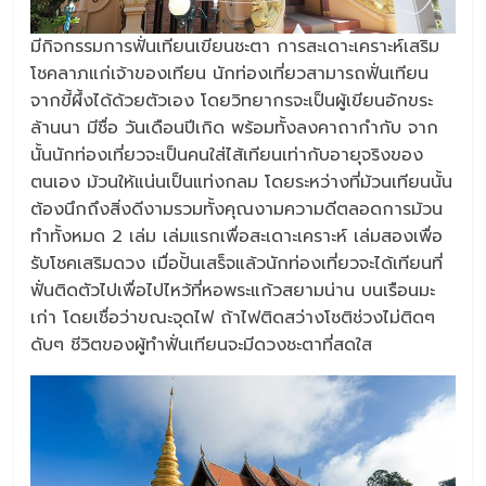
มีกิจกรรมการฟั่นเทียนเขียนชะตา การสะเดาะเคราะห์เสริม
โชคลาภแก่เจ้าของเทียน นักท่องเที่ยวสามารถฟั่นเทียน
จากขี้ผึ้งได้ด้วยตัวเอง โดยวิทยากรจะเป็นผู้เขียนอักขระ
ล้านนา มีชื่อ วันเดือนปีเกิด พร้อมทั้งลงคาถากำกับ จาก
นั้นนักท่องเที่ยวจะเป็นคนใส่ไส้เทียนเท่ากับอายุจริงของ
ตนเอง ม้วนให้แน่นเป็นแท่งกลม โดยระหว่างที่ม้วนเทียนนั้น
ต้องนึกถึงสิ่งดีงามรวมทั้งคุณงามความดีตลอดการม้วน
ทำทั้งหมด 2 เล่ม เล่มแรกเพื่อสะเดาะเคราะห์ เล่มสองเพื่อ
รับโชคเสริมดวง เมื่อปั้นเสร็จแล้วนักท่องเที่ยวจะได้เทียนที่
ฟั่นติดตัวไปเพื่อไปไหว้ที่หอพระแก้วสยามน่าน บนเรือนมะ
เก่า โดยเชื่อว่าขณะจุดไฟ ถ้าไฟติดสว่างโชติช่วงไม่ติดๆ
ดับๆ ชีวิตของผู้ทำฟั่นเทียนจะมีดวงชะตาที่สดใส