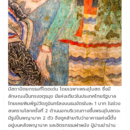
มีสถาปัตยกรรมที่โดดเด่น โดยเฉพาะพระอุโบสถ ซึ่งมี
ลักษณะเป็นทรงจตุรมุข มีแห่งเดียวในประเทศไทยรัฐบาล
ไทยเคยพิมพ์รูปวัดภูมินทร์ลงบนธนบัตรใบละ 1 บาท ในช่วง
สงครามโลกครั้งที่ 2 ด้านนอกบริเวณทางขึ้นพระอุโบสถจะ
มีรูปปั้นพญานาค 2 ตัว จึงดูคล้ายกับว่าอาคารแห่งนี้ตั้ง
อยู่บนหลังพญานาค และจิตรกรรมฝาผนัง ปู่ม่านย่าม่าน