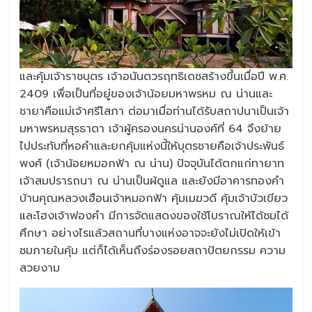
และคุ้มเจ้าราชบุตร เจ้าอนันตวรฤทธิเดชสร้างขึ้นเมื่อปี พ.ศ.
2409 เพื่อเป็นที่อยู่ของเจ้าน้อยมหาพรหม ณ น่านและ
ชายาคือแม่เจ้าศรีโสภา ต่อมาเมื่อท่านได้รับสถาปนาเป็นเจ้า
มหาพรหมสุรธาดา เจ้าผู้ครองนครน่านองค์ที่ 64 จึงย้าย
ไปประทับที่หอคำและยกคุ้มแห่งนี้ให้บุตรชายคือเจ้าประพันธ์
พงศ์ (เจ้าน้อยหมอกฟ้า ณ น่าน) ปัจจุบันได้ตกแก่ทายาท
เจ้าสมปรารถนา ณ น่านเป็นผ้ดูแล และยังมีอาคารทองคำ
บ้านคุณหลวงเฮือนเจ้าหมอกฟ้า คุ้มเมฆวดี คุ้มเจ้าบัวเขียว
และโฮงเจ้าฟองคำ มีการจัดแสดงของใช้โบราณให้ได้ชมได้
ศึกษา อย่างไรแล้วสถานที่บางแห่งอาจจะยังไม่เปิดให้เข้า
ชมภายในคุ้ม แต่ก็ได้เห็นถึงร่องรอยสถาปัตยกรรม ความ
สวยงาม