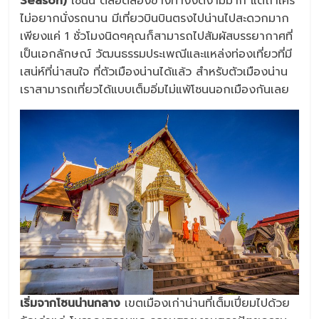
Season)
เช่นนี้ ตลอดสองข้างทางงดงามมาก แต่ถ้าใคร
ไม่อยากนั่งรถนาน มีเที่ยวบินบินตรงไปน่านไปสะดวกมาก
เพียงแค่ 1 ชั่วโมงนิดๆคุณก็สามารถไปสัมผัสบรรยากาศที่
เป็นเอกลักษณ์ วัฒนธรรมประเพณีและแหล่งท่องเที่ยวที่มี
เสน่ห์ที่น่าสนใจ ที่ตัวเมืองน่านได้แล้ว สำหรับตัวเมืองน่าน
เราสามารถเที่ยวได้แบบเต็มอิ่มไม่แพ้โซนนอกเมืองกันเลย
เริ่มจากโซนน่านกลาง
เขตเมืองเก่าน่านที่เต็มเปี่ยมไปด้วย