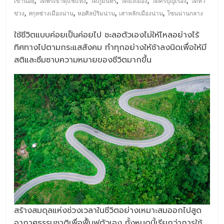
,
,
,
,
,
เขาน้อย
วัดพระธาตุแช่แห้ง
วัดภูมินทร์
วัดมิ่งเมือง
วัดศรีบุญเรือง
วัดหัว
,
,
,
,
ข่วง
สกุลช่างเมืองน่าน
หอศิลป์ริมน่าน
เสาหลักเมืองน่าน
โซนน่านกลาง
ใช้ชีวิตแบบค่อยเป็นค่อยไป ชะลอตัวเองไม่ให้ไหลอย่างไร้
ทิศทางไปตามกระแสสังคม ทำทุกอย่างให้ช้าลงนิดเพื่อให้มี
สติและซึมซาบความหมายของชีวิตมากขึ้น
สร้างสมดุลแห่งช่วงเวลาในชีวิตอย่างเหมาะสมออกไปสูด
อากาศธรรมชาติเพื่อฟื้นฟูตัวเอง ทั้งหมดนี้เรียกว่าการใช้