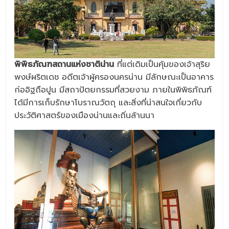
พิพิธภัณฑสถานแห่งชาติน่าน
ที่แต่เดิมเป็นคุ้มของเจ้าสุริย
พงษ์ผริตเดช อดีตเจ้าผู้ครองนครน่าน มีลักษณะเป็นอาคาร
ก่ออิฐถือปูน มีสถาปัตยกรรมที่สวยงาม ภายในพิพิธภัณฑ์
ได้มีการเก็บรักษาโบราณวัตถุ และสิ่งที่น่าสนใจเกี่ยวกับ
ประวัติศาสตร์ของเมืองน่านและถิ่นล้านนา