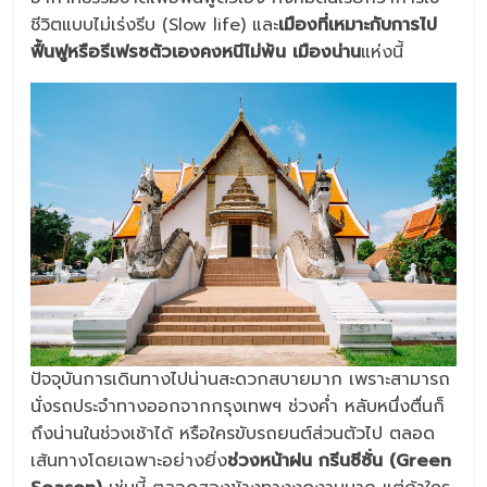
ชีวิตแบบไม่เร่งรีบ (Slow life) และ
เมืองที่เหมาะกับการไป
ฟื้นฟูหรือรีเฟรซตัวเองคงหนีไม่พ้น เมืองน่าน
แห่งนี้
ปัจจุบันการเดินทางไปน่านสะดวกสบายมาก เพราะสามารถ
นั่งรถประจำทางออกจากกรุงเทพฯ ช่วงค่ำ หลับหนึ่งตื่นก็
ถึงน่านในช่วงเช้าได้ หรือใครขับรถยนต์ส่วนตัวไป ตลอด
เส้นทางโดยเฉพาะอย่างยิ่ง
ช่วงหน้าฝน กรีนซีซั่น (Green