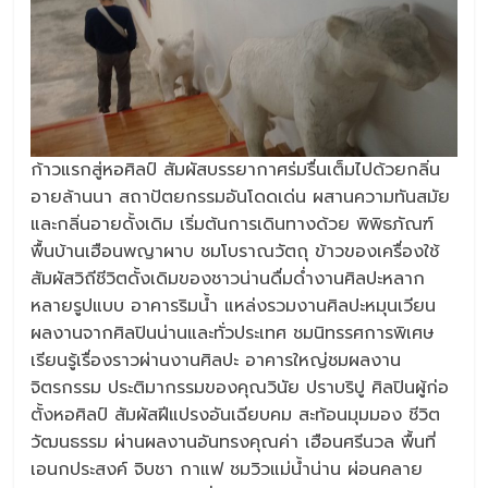
ก้าวแรกสู่หอศิลป์ สัมผัสบรรยากาศร่มรื่นเต็มไปด้วยกลิ่น
อายล้านนา สถาปัตยกรรมอันโดดเด่น ผสานความทันสมัย
และกลิ่นอายดั้งเดิม เริ่มต้นการเดินทางด้วย พิพิธภัณฑ์
พื้นบ้านเฮือนพญาผาบ ชมโบราณวัตถุ ข้าวของเครื่องใช้
สัมผัสวิถีชีวิตดั้งเดิมของชาวน่านดื่มด่ำงานศิลปะหลาก
หลายรูปแบบ อาคารริมน้ำ แหล่งรวมงานศิลปะหมุนเวียน
ผลงานจากศิลปินน่านและทั่วประเทศ ชมนิทรรศการพิเศษ
เรียนรู้เรื่องราวผ่านงานศิลปะ อาคารใหญ่ชมผลงาน
จิตรกรรม ประติมากรรมของคุณวินัย ปราบริปู ศิลปินผู้ก่อ
ตั้งหอศิลป์ สัมผัสฝีแปรงอันเฉียบคม สะท้อนมุมมอง ชีวิต
วัฒนธรรม ผ่านผลงานอันทรงคุณค่า เฮือนศรีนวล พื้นที่
เอนกประสงค์ จิบชา กาแฟ ชมวิวแม่น้ำน่าน ผ่อนคลาย