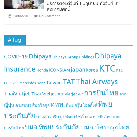
บริการตั้งแต่วันที่ 1 มิถุนายน ถึงวันที่ 31
สิงหาคมศกนี้
14/06/2016
No Comment
#Tag:
Dhipaya
Dhipaya
COVID-19
Dhipaya Group Holdings
KTC
Insurance
japan
ICONSIAM
korea
Honda
KTC
Thai Airways
TAT
Taiwan
Mercedes-Benz
FOREVER
การบินไทย
ThaiVietjet
Thai Vietjet Air
Vietjet Air
คาเฟ่
ทิพย
ททท.
ญี่ปุ่น
ดร.สมพร สืบถวิลกุล
ทิพย กรุ๊ป โฮลดิ้งส์
ประกันภัย
นางสาววริษฐา พัฒนรัชต์
บมจ.
บมจ.การบินไทย
บมจ.ทิพยประกันภัย
บมจ.บัตรกรุงไทย
การบินไทย