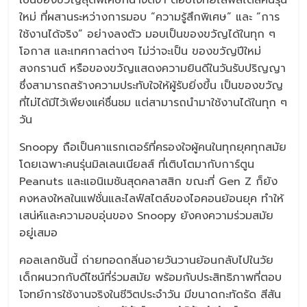
เป็นของขวัญสุดพิเศษที่น่าจดจำ ตอบโจทย์ไลฟ์สไตล์คนรุ่น
ใหม่ ที่ผสานระหว่างการมอบ “ความรู้สึกพิเศษ” และ “การ
ใช้งานได้จริง” อย่างลงตัว มอบเป็นของขวัญได้ในทุก ๆ
โอกาส และเทศกาลต่างๆ ไม่ว่าจะเป็น ของขวัญปีใหม่
สงกรานต์ หรือของขวัญแสดงความยินดีในวันรับปริญญา
ซึ่งสามารถสร้างความประทับใจให้ผู้รับยิ่งขึ้น เป็นของขวัญ
ที่ไม่ได้มีไว้เพียงแค่ชื่นชม แต่สามารถนำมาใช้งานได้ในทุก ๆ
วัน
Snoopy ถือเป็นคาแรกเตอร์ที่ครองใจผู้คนในทุกยุคทุกสมัย
โดยเฉพาะคนรุ่นมิลเลนเนียลส์ ที่เติบโตมากับการ์ตูน
Peanuts และแอนิเมชันสุดคลาสสิก ขณะที่ Gen Z ก็ยัง
คงหลงใหลในแฟชั่นและไลฟ์สไตล์ของไอคอนย้อนยุค ทำให้
เสน่ห์และความอบอุ่นของ Snoopy ยังคงความร่วมสมัย
อยู่เสมอ
คอลเลกชันนี้ ถ่ายทอดกลิ่นอายวันวานย้อนกลับไปในวัย
เด็กผนวกกับดีไซน์ที่ร่วมสมัย พร้อมกับประสิทธิภาพที่ตอบ
โจทย์การใช้งานจริงในชีวิตประจำวัน มีขนาดกะทัดรัด สีสัน