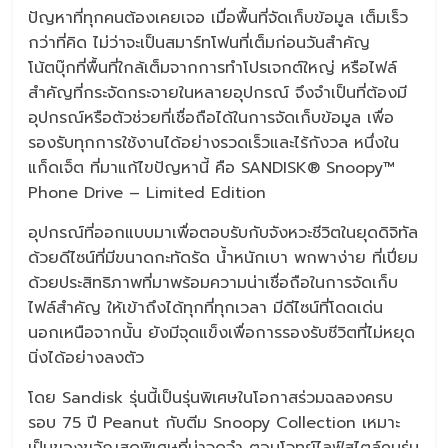
ปัญหาที่ทุกคนต้องเคยเจอ เมื่อพื้นที่จัดเก็บข้อมูล เต็มเร็ว
กว่าที่คิด ไม่ว่าจะเป็นสมาร์ทโฟนที่เต็มก่อนวันสำคัญ
โน้ตบุ๊กที่พื้นที่ใกล้เต็มจากการทำโปรเจกต์ใหญ่ หรือไฟล์
สำคัญที่กระจัดกระจายในหลายอุปกรณ์ จึงจำเป็นที่ต้องมี
อุปกรณ์หรือตัวช่วยที่เชื่อถือได้ในการจัดเก็บข้อมูล เพื่อ
รองรับทุกการใช้งานได้อย่างรวดเร็วและไร้กังวล หนึ่งใน
แก็ดเจ็ต ที่มาแก้ไขปัญหานี้ คือ SANDISK® Snoopy™
Phone Drive – Limited Edition
อุปกรณ์ที่ออกแบบมาเพื่อตอบรับกับจังหวะชีวิตในยุดดิจิทัล
ด้วยดีไซน์ที่มีขนาดกะทัดรัด น้ำหนักเบา พกพาง่าย ที่เปี่ยม
ด้วยประสิทธิภาพที่มาพร้อมความน่าเชื่อถือในการจัดเก็บ
ไฟล์สำคัญ ให้เข้าถึงได้ทุกที่ทุกเวลา มีดีไซน์ที่โดดเด่น
นอกเหนือจากนั้น ยังมีจุดแข็งเพื่อการรองรับชีวิตที่ไม่หยุด
นิ่งได้อย่างลงตัว
โดย Sandisk รุ่นนี้เป็นรุ่นพิเศษในโอกาสร่วมฉลองครบ
รอบ 75 ปี Peanut กับตีม Snoopy Collection เหมาะ