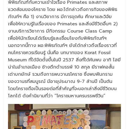
พิพิธภัณฑ์กับความเข้าใจเรื่อง Primates และสภาพ
แวดล้อมของโคราช โดย ผอ.ได้กล่าวถึงภารกิจของพิพิธ
ภัณฑ์ฯ คือ 1) งานวิชาการ มีการขุดค้น ศึกษาและวิจัย
เพื่อให้ความรู้ในเรื่องของ Primates และสิ่งมีชีวิตอื่นๆ 2)
งานบริการวิชาการ มีกิจกรรม Course Class Camp
เพื่อให้นักเรียนได้เรียนรู้และเชื่อมโยงกับพิพิธภัณฑ์ฯ
นอกจากนี้ทาง ผอ.พิพิธภัณฑ์ฯ ยังได้กล่าวถึงเรื่องราวที่
คนโคราชควรเรียนรู้ นั่นคือ บทบาทของ Korat Fossil
Museum ที่ได้จัดตั้งขึ้นในปี 2537 สิ่งที่ได้ค้นพบ อาทิ ไฮยี
น่าในอำเภอเมือง ช้างดึกดำบรรพ์ 10 สกุล ยีราฟคอสั้น
เต่าบกยักษ์ รวมถึงการพบวานรโคราช ซึ่งพบฟันกราม
ของวานรที่สมบูรณ์ มีอายุประมาณ 9-7 ล้านปี เป็นต้น
โดยโคราชถือเป็นรอยต่อที่สำคัญที่จะบอกเล่าสิ่งมีชีวิตบน
โลกได้ ดังคำนิยามที่ว่า “โคราชมหานครบรรพชีวิน”