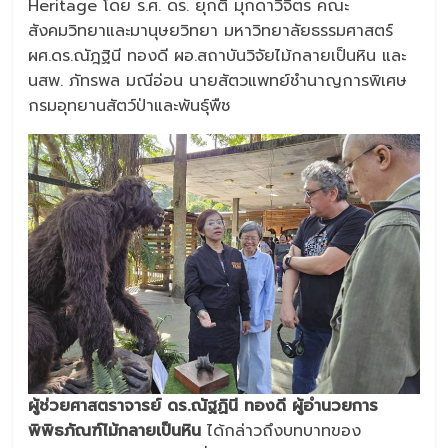
Heritage โดย ร.ศ. ดร. ยุกติ มุกดาวิจิตร คณะ
สังคมวิทยาและมานุษยวิทยา มหาวิทยาลัยธรรมศาสตร์
ผศ.ดร.ณัฎฐินี ทองดี ผอ.สถาบันวิจัยไม้กลายเป็นหิน และ
นสพ. ภัทรพล มณีอ่อน นายสัตวแพทย์ชำนาญการพิเศษ
กรมอุทยานสัตว์ป่าและพันธุ์พืช
ผู้ช่วยศาสตราจารย์ ดร.ณัฐฏินี ทองดี ผู้อำนวยการ
พิพิธภัณฑ์ไม้กลายเป็นหิน
ได้กล่าวถึงบทบาทของ