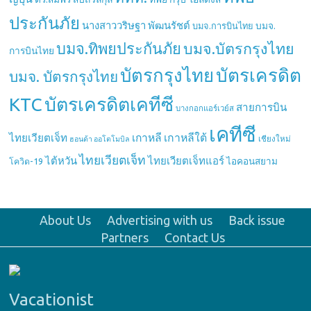
ประกันภัย
นางสาววริษฐา พัฒนรัชต์
บมจ.
บมจ.การบินไทย
บมจ.ทิพยประกันภัย
บมจ.บัตรกรุงไทย
การบินไทย
บัตรกรุงไทย
บัตรเครดิต
บมจ. บัตรกรุงไทย
บัตรเครดิตเคทีซี
KTC
สายการบิน
บางกอกแอร์เวย์ส
เคทีซี
เกาหลี
เกาหลีใต้
ไทยเวียตเจ็ท
เชียงใหม่
ฮอนด้า ออโตโมบิล
ไทยเวียตเจ็ท
ไต้หวัน
ไทยเวียตเจ็ทแอร์
ไอคอนสยาม
โควิด-19
About Us
Advertising with us
Back issue
Partners
Contact Us
Vacationist