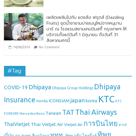
เพลิดเพลินไปกับ แดซลิ่ง ฟรุตส์ (Dazzling
Fruits) ชุดน้ำชายามบ่ายเมนูใหม่จากหนุมาน
บาร์ ณ โรงแรมสยามเคมปินสกี้ กรุงเทพฯ ให้
บริการตั้งแต่วันที่ 1 มิถุนายน ถึงวันที่ 31
สิงหาคมศกนี้
14/06/2016
No Comment
#Tag:
Dhipaya
Dhipaya
COVID-19
Dhipaya Group Holdings
KTC
Insurance
japan
ICONSIAM
korea
Honda
KTC
Thai Airways
TAT
Taiwan
Mercedes-Benz
FOREVER
การบินไทย
ThaiVietjet
Thai Vietjet Air
Vietjet Air
คาเฟ่
ทิพย
ททท.
ญี่ปุ่น
ดร.สมพร สืบถวิลกุล
ทิพย กรุ๊ป โฮลดิ้งส์