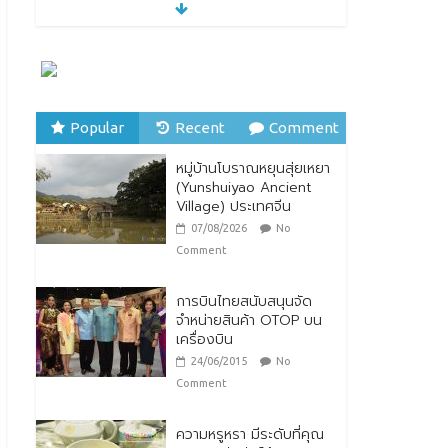
หมู่บ้านโบราณหยุนสุ่ยเหยา
(Yunshuiyao Ancient
Village) ประเทศจีน
07/08/2026
No
Comment
Popular
Recent
Comment
ทิพยประกันภัย ร่วมถวาย
พระพรชัยมงคล พระบาท
หมู่บ้านโบราณหยุนสุ่ยเหยา
สมเด็จพระปรเมนทร
(Yunshuiyao Ancient
รามาธิบดีศรีสินทรมหาวชิร
Village) ประเทศจีน
าลงกรณ พระวชิรเกล้าเจ้า
อยู่หัว
07/08/2026
No
28/07/2026
No Comment
Comment
การบินไทยสนับสนุนจัด
จำหน่ายสินค้า OTOP บน
เครื่องบิน
24/06/2015
No
Comment
ความหรูหรา มีระดับที่คุณ