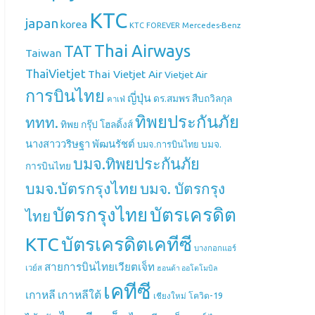
KTC
japan
korea
Mercedes-Benz
KTC FOREVER
Thai Airways
TAT
Taiwan
ThaiVietjet
Thai Vietjet Air
Vietjet Air
การบินไทย
ญี่ปุ่น
ดร.สมพร สืบถวิลกุล
คาเฟ่
ทิพยประกันภัย
ททท.
ทิพย กรุ๊ป โฮลดิ้งส์
นางสาววริษฐา พัฒนรัชต์
บมจ.
บมจ.การบินไทย
บมจ.ทิพยประกันภัย
การบินไทย
บมจ.บัตรกรุงไทย
บมจ. บัตรกรุง
บัตรกรุงไทย
บัตรเครดิต
ไทย
บัตรเครดิตเคทีซี
KTC
บางกอกแอร์
สายการบินไทยเวียตเจ็ท
เวย์ส
ฮอนด้า ออโตโมบิล
เคทีซี
เกาหลี
เกาหลีใต้
เชียงใหม่
โควิด-19