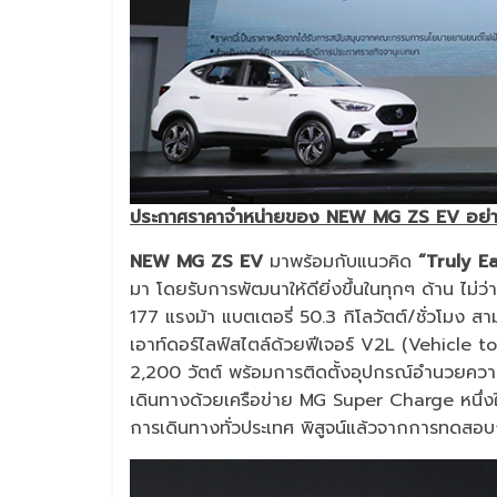
ประกาศราคาจำหน่ายของ
NEW MG ZS EV อย่า
NEW MG ZS EV
มาพร้อมกับแนวคิด
“Truly E
มา โดยรับการพัฒนาให้ดียิ่งขึ้นในทุกๆ ด้าน ไม่
177 แรงม้า แบตเตอรี่ 50.3 กิโลวัตต์/ชั่วโมง สา
เอาท์ดอร์ไลฟ์สไตล์ด้วยฟีเจอร์ V2L (Vehicle t
2,200 วัตต์ พร้อมการติดตั้งอุปกรณ์อำนวยคว
เดินทางด้วยเครือข่าย MG Super Charge หนึ่งใ
การเดินทางทั่วประเทศ พิสูจน์แล้วจากการทดสอ