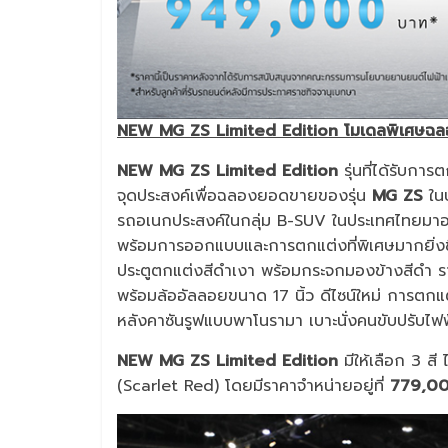
NEW MG ZS Limited Edition โมเดลพิเศษฉลอ
NEW MG ZS Limited Edition
รุ่นที่ได้รับกา
จุดประสงค์เพื่อฉลองยอดขายของรุ่น
MG ZS
ในป
รถอเนกประสงค์ในกลุ่ม B-SUV ในประเทศไทยมาอย่
พร้อมการออกแบบและการตกแต่งที่พิเศษมากยิ่งขึ้
ประตูตกแต่งสีดำเงา พร้อมกระจกมองข้างสีดำ รา
พร้อมล้ออัลลอยขนาด 17 นิ้ว ดีไซน์ใหม่ การตก
หลังคาซันรูฟแบบพาโนรามา เบาะนั่งคนขับปรับไฟฟ
NEW MG ZS Limited Edition
มีให้เลือก 3 สี
(Scarlet Red) โดยมีราคาจำหน่ายอยู่ที่
779,00