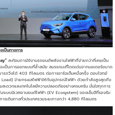
งเป็นทางการ
asy”
สะท้อนการใช้งานรถยนต์พลังงานไฟฟ้าที่ง่ายกว่าที่เคยเป็น
ว่าจะเป็นการออกแบบที่ล้ำสมัย สมรรถนะที่โดดเด่นจากมอเตอร์ขนาด
มารถวิ่งได้ 403 กิโลเมตร ต่อการชาร์จเต็มหนึ่งครั้ง ตอบโจทย์
o Load) จ่ายกระแสไฟฟ้าให้กับอุปกรณ์ไฟฟ้า ด้วยกำลังสูงสุดถึง
ามสะดวกและเทคโนโลยีความปลอดภัยอย่างครบครัน มั่นใจทุกการ
นระบบนิเวศยานยนต์ไฟฟ้า (EV Ecosystem) ของเอ็มจีที่รองรับ
บการเดินทางทั่วประเทศรวมระยะทางกว่า 4,880 กิโลเมตร