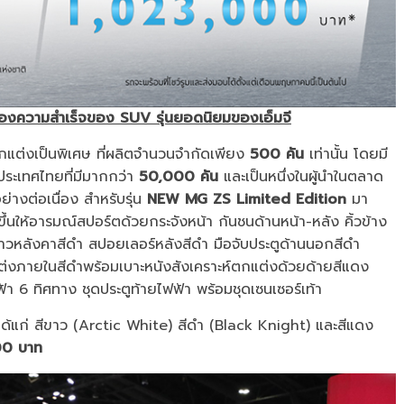
งความสำเร็จของ SUV รุ่นยอดนิยมของเอ็มจี
รตกแต่งเป็นพิเศษ ที่ผลิตจำนวนจำกัดเพียง
500 คัน
เท่านั้น โดยมี
ระเทศไทยที่มีมากกว่า
50,000 คัน
และเป็นหนึ่งในผู้นำในตลาด
างต่อเนื่อง สำหรับรุ่น
NEW MG ZS Limited Edition
มา
นให้อารมณ์สปอร์ตด้วยกระจังหน้า กันชนด้านหน้า-หลัง คิ้วข้าง
วหลังคาสีดำ สปอยเลอร์หลังสีดำ มือจับประตูด้านนอกสีดำ
แต่งภายในสีดำพร้อมเบาะหนังสังเคราะห์ตกแต่งด้วยด้ายสีแดง
้า 6 ทิศทาง ชุดประตูท้ายไฟฟ้า พร้อมชุดเซนเซอร์เท้า
 ได้แก่ สีขาว (Arctic White) สีดำ (Black Knight) และสีแดง
0 บาท