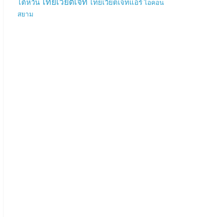
ไทยเวียตเจ็ท
ไต้หวัน
ไทยเวียตเจ็ทแอร์
ไอคอน
สยาม