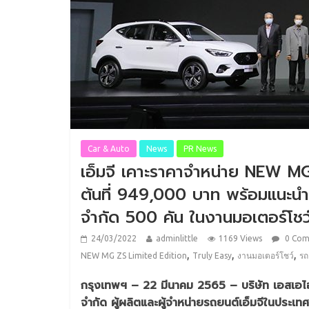
Car & Auto
News
PR News
เอ็มจี เคาะราคาจำหน่าย NEW M
ต้นที่ 949,000 บาท พร้อมแนะ
จำกัด 500 คัน ในงานมอเตอร์โชว
24/03/2022
adminlittle
1169 Views
0 Co
,
,
,
NEW MG ZS Limited Edition
Truly Easy
งานมอเตอร์โชว์
รถ
กรุงเทพฯ – 22 มีนาคม 2565 – บริษัท เอสเอไอซี
จำกัด ผู้ผลิตและผู้จำหน่ายรถยนต์เอ็มจีในป