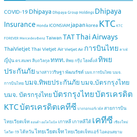
Dhipaya
Dhipaya
COVID-19
Dhipaya Group Holdings
KTC
Insurance
japan
ICONSIAM
korea
Honda
KTC
Thai Airways
TAT
Taiwan
Mercedes-Benz
FOREVER
การบินไทย
ThaiVietjet
Thai Vietjet Air
Vietjet Air
คาเฟ่
ทิพย
ททท.
ญี่ปุ่น
ดร.สมพร สืบถวิลกุล
ทิพย กรุ๊ป โฮลดิ้งส์
ประกันภัย
นางสาววริษฐา พัฒนรัชต์
บมจ.
บมจ.การบินไทย
บมจ.ทิพยประกันภัย
บมจ.บัตรกรุงไทย
การบินไทย
บัตรกรุงไทย
บัตรเครดิต
บมจ. บัตรกรุงไทย
บัตรเครดิตเคทีซี
KTC
สายการบิน
บางกอกแอร์เวย์ส
เคทีซี
เกาหลี
เกาหลีใต้
ไทยเวียตเจ็ท
เชียงใหม่
ฮอนด้า ออโตโมบิล
ไทยเวียตเจ็ท
ไต้หวัน
ไทยเวียตเจ็ทแอร์
ไอคอนสยาม
โควิด-19