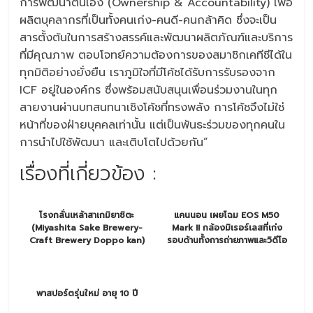
การพัฒนาตนเอง (Ownership & Accountability) เพื่อ
ผลิตบุคลากรที่เป็นทั้งคนเก่ง-คนดี-คนกล้าคิด ซึ่งจะเป็น
สารตั้งต้นในการสร้างสรรค์และพัฒนาผลิตภัณฑ์และบริการ
ที่มีคุณภาพ ตอบโจทย์ความต้องการของสมาชิกเคทีซีได้ใน
ทุกมิติอย่างยั่งยืน เราภูมิใจที่มีโค้ชได้รับการรับรองจาก
ICF อยู่ในองค์กร ซึ่งพร้อมสนับสนุนเพื่อนร่วมงานในทุก
สายงานผ่านบทสนทนาเชิงโค้ชที่ทรงพลัง การโค้ชจึงไม่ใช่
หน้าที่ของฝ่ายบุคคลเท่านั้น แต่เป็นพันธะร่วมของทุกคนใน
การนำไปใช้พัฒนา และเติบโตไปด้วยกัน”
เรื่องที่เกี่ยวข้อง :
โรงกลั่นเหล้าสาเกมิยาชิตะ
แคนนอน เผยโฉม EOS M50
(Miyashita Sake Brewery-
Mark II กล้องมิเรอร์เลสที่เก่ง
Craft Brewery Doppo kan)
รอบด้านทั้งการถ่ายภาพและวิดีโอ
พาสปอร์ตรุ่นใหม่ อายุ 10 ปี