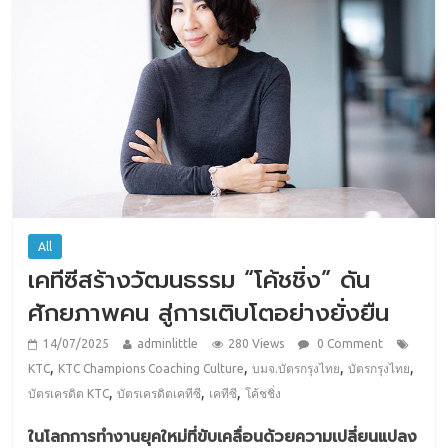
All
เคทีซีสร้างวัฒนธรรม “โค้ชชิ่ง” ดัน
ศักยภาพคน สู่การเติบโตอย่างยั่งยืน
14/07/2025
adminlittle
280 Views
0 Comment
,
,
,
,
KTC
KTC Champions Coaching Culture
บมจ.บัตรกรุงไทย
บัตรกรุงไทย
,
,
,
บัตรเครดิต KTC
บัตรเครดิตเคทีซี
เคทีซี
โค้ชชิ่ง
ในโลกการทำงานยุคใหม่ที่ขับเคลื่อนด้วยความเปลี่ยนแปลง