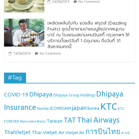
24/06/2015
No Comment
เพลิดเพลินไปกับ แดซลิ่ง ฟรุตส์ (Dazzling
Fruits) ชุดน้ำชายามบ่ายเมนูใหม่จากหนุมาน
บาร์ ณ โรงแรมสยามเคมปินสกี้ กรุงเทพฯ ให้
บริการตั้งแต่วันที่ 1 มิถุนายน ถึงวันที่ 31
สิงหาคมศกนี้
14/06/2016
No Comment
#Tag:
Dhipaya
Dhipaya
COVID-19
Dhipaya Group Holdings
KTC
Insurance
japan
ICONSIAM
korea
Honda
KTC
Thai Airways
TAT
Taiwan
Mercedes-Benz
FOREVER
การบินไทย
ThaiVietjet
Thai Vietjet Air
Vietjet Air
คาเฟ่