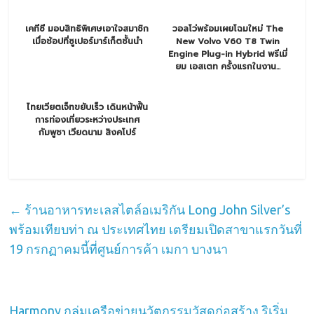
เคทีซี มอบสิทธิพิเศษเอาใจสมาชิก
วอลโว่พร้อมเผยโฉมใหม่ The
เมื่อช้อปที่ซูเปอร์มาร์เก็ตชั้นนำ
New Volvo V60 T8 Twin
Engine Plug-in Hybrid พรีเมี่
ยม เอสเตท ครั้งแรกในงาน...
ไทยเวียตเจ็ทขยับเร็ว เดินหน้าฟื้น
การท่องเที่ยวระหว่างประเทศ
กัมพูชา เวียดนาม สิงคโปร์
←
ร้านอาหารทะเลสไตล์อเมริกัน Long John Silver’s
พร้อมเทียบท่า ณ ประเทศไทย เตรียมเปิดสาขาแรกวันที่
19 กรกฏาคมนี้ที่ศูนย์การค้า เมกา บางนา
Harmony กลุ่มเครือข่ายนวัตกรรมวัสดุก่อสร้าง ริเริ่ม