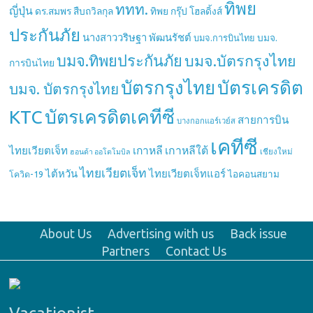
ทิพย
ททท.
ญี่ปุ่น
ดร.สมพร สืบถวิลกุล
ทิพย กรุ๊ป โฮลดิ้งส์
ประกันภัย
นางสาววริษฐา พัฒนรัชต์
บมจ.
บมจ.การบินไทย
บมจ.ทิพยประกันภัย
บมจ.บัตรกรุงไทย
การบินไทย
บัตรกรุงไทย
บัตรเครดิต
บมจ. บัตรกรุงไทย
บัตรเครดิตเคทีซี
KTC
สายการบิน
บางกอกแอร์เวย์ส
เคทีซี
เกาหลี
เกาหลีใต้
ไทยเวียตเจ็ท
เชียงใหม่
ฮอนด้า ออโตโมบิล
ไทยเวียตเจ็ท
ไต้หวัน
ไทยเวียตเจ็ทแอร์
ไอคอนสยาม
โควิด-19
About Us
Advertising with us
Back issue
Partners
Contact Us