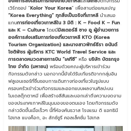
องค์การส่งเสริมการท่องเที่ยวเกาหลี
และ
เคทีซี
จัดกิจกรรม
เวิร์กชอป “
Kolor Your Korea
” เพื่อสานต่อแคมเปญ
“Korea Everything” ทุกสิ่งเป็นจริงที่เกาหลี
นำเสนอ
แกน
การท่องเที่ยวเกาหลีใน 3 มิติ : K – Food K – Fun
และ K – Culture
โดยมี
มิสเตอร์ลี ซาง อู ผู้อำนวยการ
องค์การส่งเสริมการท่องเที่ยวเกาหลี KTO (Korea
Tourism Organization) และนางสาวพัทธ์ธีรา อนันต์
โชติพัชร ผู้บริหาร KTC World Travel Service และ
การตลาดหมวดสายการบิน
“เคทีซี”
หรือ
บริษัท บัตรกรุง
ไทย จำกัด
(มหาชน)
พร้อมด้วยคณะผู้บริหารเข้าร่วม
กิจกรรมดังกล่าว นอกจากนี้ยังได้รับเกียรติจากกลุ่มอิน
ฟลูเอนเซอร์ที่ชื่นชอบการเดินทางท่องเที่ยวในรูปแบบ
ครอบครัวเข้าร่วมกิจกรรมและออกแบบผลงานศิลปะบน
โมเดลตุ๊กตาหมี เพื่อสร้างสีสันและบอกเล่าถึงความงดงาม
ของประเทศเกาหลีในมุมมองของตนเอง โดยกิจกรรมดัง
กล่าวจัดขึ้นเมื่อเร็วๆ นี้ที่ห้องคันธวาส โรงแรม ดิ แอทธินี
โฮเทล แบงค็อก, อะ ลักซ์ชูรี คอลเล็คชั่น โฮเทล