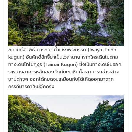
สถานที่จัดพิธี การลอดถ้ำแห่งพระครรภ์ (Iwaya-tainai-
kuguri) อันศักดิ์สิทธิ์มาเป็นเวลานาน หากใครเดินไปตาม
ทางเดินไทไนคุงุริ (Tainai Kuguri) ซึ่งเป็นทางเดินในซอก
ระหว่างอาคารหลักของวัดกับเขาหินก็จะสามารถชำระล้าง
บาปต่างๆ ออกได้หมดจนเหมือนกับได้เกิดออกมาจาก
ครรภ์มารดาใหม่อีกครั้ง