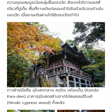
ความอุดมสมบูรณ์และชุ่มชื่นของวัด สังเกตได้จากมอสสี
เขียวที่ปูเต็ม พื้นที่ทางเดินก่อนจะเข้าไปในตัวบริเวณด้านใน
ของวัด เมื่อยามเดินผ่านโทริอิของวัดเข้าไป
ทางซ้ายมือคือ อุโบสถกลาง คนโดะ เคโอะเด็น (Kondo
Keo-den) อาคารอุโบสถสร้างจากไม้สนหอมฮิโนะคิ
(Hinoki cypress wood) ทั้งหลัง