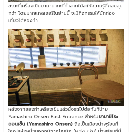
ขณะที่เครื่องเขินยามานากะที่ทำจากไม้จะให้ความรู้สึกอบอุ่น
กว่า โดยมากแกลเลอรีในย่านนี้ จะมีกิจกรรมให้นักท่อง
เที่ยวได้ลองทำ
หลังจากลองทำเครื่องเขินแล้วนั่งรถไปต่อกันที่ป้าย
Yamashiro Onsen East Entrance สำหรับ
ยามาชิโระ
ออนเซ็น (Yamashiro Onsen)
ถือเป็นเมืองน้ำพุร้อนที่
ใหญ่แห่งหนึ่งของภูมิภาคโฮคุริคุ (Hokuriku) น้ำพุร้อนที่นี่