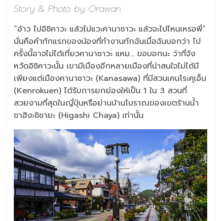
Story & Photo by Orawan
“อ้าว ไปอิชิคาวะ แล้วไม่แวะคานาซาวะ แล้วจะไปไหนเหรอพี่”
นั่นคือคำทักแรกของน้องที่ทำงานทักฉันเมื่อฉันบอกว่า ไป
ครั้งนี้อาจไม่ได้เที่ยวคานาซาวะ แหม… ขอบอกนะ ว่าที่จัง
หวัดอิชิคาวะนั้น เขามีเมืองอีกหลายเมืองที่น่าสนใจไม่ได้มี
เพียงแต่เมืองคานาซาวะ (Kanasawa) ที่มีสวนเคนโระคุเอ็น
(Kenrokuen) ได้รับการยกย่องให้เป็น 1 ใน 3 สวนที่
สวยงามที่สุดในญี่ปุ่นหรือย่านบ้านโบราณของเขตร้านน้ำ
ชาฮิงะชิชายะ (Higashi Chaya) เท่านั้น