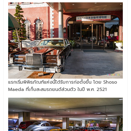
แรกเริ่มพิพิธภัณฑ์แห่งนี้ได้รับการก่อตั้งขึ้น โดย Shoso
Maeda ที่เก็บสะสมรถยนต์ส่วนตัว ในปี พ.ศ. 2521