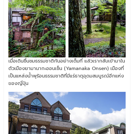
เมื่อเดินชื่นชมธรรมชาติกันอย่างเต็มที่ แล้วเรากลับเข้ามาใน
ตัวเมืองยามานากะออนเซ็น (Yamanaka Onsen) เมืองที่
เป็นแหล่งน้ำพุร้อนธรรมชาติที่มีแร่ธาตุอุดมสมบูรณ์อีกแห่ง
ของญี่ปุ่น