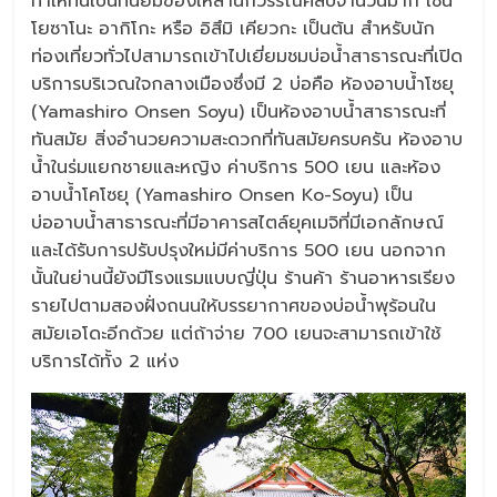
ทำให้ที่นี่เป็นที่นิยมของเหล่านักวรรณศิลป์จำนวนมาก เช่น
โยซาโนะ อากิโกะ หรือ อิสึมิ เคียวกะ เป็นต้น สำหรับนัก
ท่องเที่ยวทั่วไปสามารถเข้าไปเยี่ยมชมบ่อน้ำสาธารณะที่เปิด
บริการบริเวณใจกลางเมืองซึ่งมี 2 บ่อคือ ห้องอาบน้ำโซยุ
(Yamashiro Onsen Soyu) เป็นห้องอาบน้ำสาธารณะที่
ทันสมัย สิ่งอำนวยความสะดวกที่ทันสมัยครบครัน ห้องอาบ
น้ำในร่มแยกชายและหญิง ค่าบริการ 500 เยน และห้อง
อาบน้ำโคโซยุ (Yamashiro Onsen Ko-Soyu) เป็น
บ่ออาบน้ำสาธารณะที่มีอาคารสไตล์ยุคเมจิที่มีเอกลักษณ์
และได้รับการปรับปรุงใหม่มีค่าบริการ 500 เยน นอกจาก
นั้นในย่านนี้ยังมีโรงแรมแบบญี่ปุ่น ร้านค้า ร้านอาหารเรียง
รายไปตามสองฝั่งถนนให้บรรยากาศของบ่อน้ำพุร้อนใน
สมัยเอโดะอีกด้วย แต่ถ้าจ่าย 700 เยนจะสามารถเข้าใช้
บริการได้ทั้ง 2 แห่ง