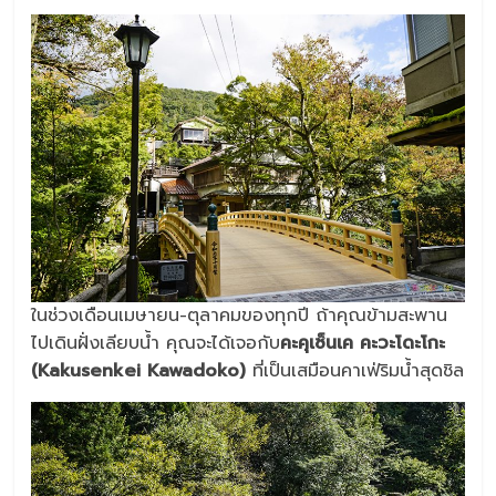
ในช่วงเดือนเมษายน-ตุลาคมของทุกปี ถ้าคุณข้ามสะพาน
ไปเดินฝั่งเลียบน้ำ คุณจะได้เจอกับ
คะคุเซ็นเค คะวะโดะโกะ
(Kakusenkei Kawadoko)
ที่เป็นเสมือนคาเฟ่ริมน้ำสุดชิล