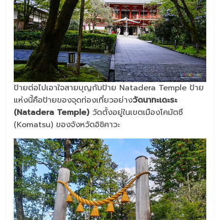
ป้ายต่อไปเอาใจสายบุญกับป้าย Natadera Temple ป้าย
แห่งนี้คือป้ายของจุดท่องเที่ยวอย่าง
วัดนาทะเดะระ
(Natadera Temple)
วัดตั้งอยู่ในเขตเมืองโคมัตซึ
(Komatsu) ของจังหวัดอิชิคาวะ