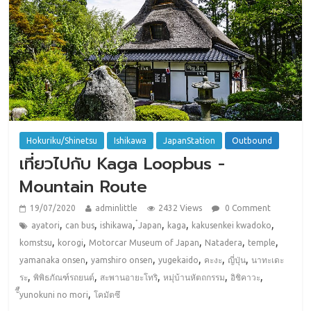
Hokuriku/Shinetsu
Ishikawa
JapanStation
Outbound
เที่ยวไปกับ Kaga Loopbus -
Mountain Route
19/07/2020
adminlittle
2432 Views
0 Comment
,
,
,
,
,
,
ayatori
can bus
ishikawa
๋Japan
kaga
kakusenkei kwadoko
,
,
,
,
,
komstsu
korogi
Motorcar Museum of Japan
Natadera
temple
,
,
,
,
,
yamanaka onsen
yamshiro onsen
yugekaido
คะงะ
ญี่ปุ่น
นาทะเดะ
,
,
,
,
,
ระ
พิพิธภัณฑ์รถยนต์
สะพานอายะโทริ
หมุ่บ้านหัตถกรรม
อิชิคาวะ
,
ัีืyunokuni no mori
โคมัตซึ