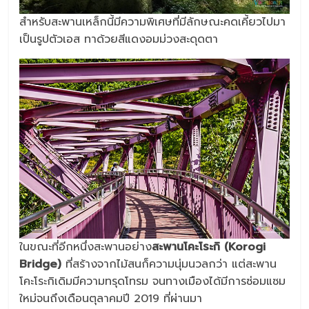
สำหรับสะพานเหล็กนี้มีความพิเศษที่มีลักษณะคดเคี้ยวไปมา
เป็นรูปตัวเอส ทาด้วยสีแดงอมม่วงสะดุดตา
ในขณะที่อีกหนึ่งสะพานอย่าง
สะพานโคะโระกิ (Korogi
Bridge)
ที่สร้างจากไม้สนก็ความนุ่มนวลกว่า แต่สะพาน
โคะโระกิเดิมมีความทรุดโทรม จนทางเมืองได้มีการซ่อมแซม
ใหม่จนถึงเดือนตุลาคมปี 2019 ที่ผ่านมา