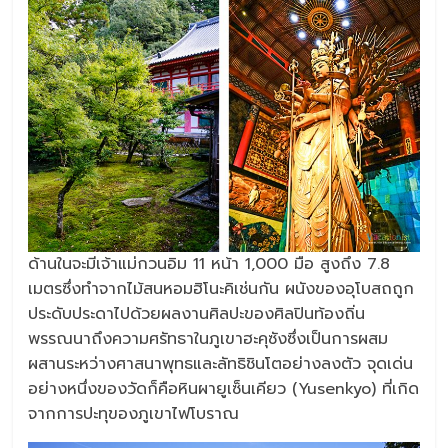
ด้านในจะมีเจ้าแม่กวนอิม 11 หน้า 1,000 มือ สูงถึง 7.8
เมตรซึ่งทำจากไม้สนหอมฮิโนะคิเช่นกัน ผนังของอุโบสถถูก
ประดับประดาไปด้วยผลงานศิลปะของศิลปินท้องถิ่น
พรรณนาถึงความศรัทธาในภูเขาฮะคุซังซึ่งเป็นการผสม
ผสานระหว่างศาสนาพุทธและลัทธิชินโตอย่างลงตัว จุดเด่น
อย่างหนึ่งของวัดก็คือหินผายูเซ็นเคียว (Yusenkyo) ที่เกิด
จากการปะทุของภูเขาไฟโบราณ