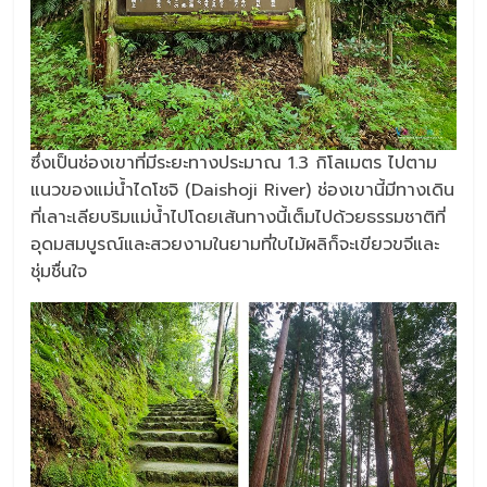
ซึ่งเป็นช่องเขาที่มีระยะทางประมาณ 1.3 กิโลเมตร ไปตาม
แนวของแม่น้ำไดโชจิ (Daishoji River) ช่องเขานี้มีทางเดิน
ที่เลาะเลียบริมแม่น้ำไปโดยเส้นทางนี้เต็มไปด้วยธรรมชาติที่
อุดมสมบูรณ์และสวยงามในยามที่ใบไม้ผลิก็จะเขียวขจีและ
ชุ่มชื่นใจ