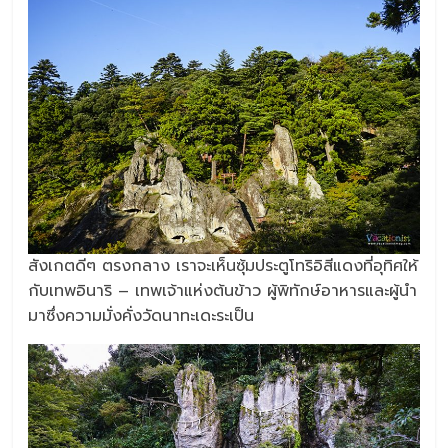
สังเกตดีๆ ตรงกลาง เราจะเห็นซุ้มประตูโทริอิสีแดงที่อุทิศให้
กับเทพอินาริ – เทพเจ้าแห่งต้นข้าว ผู้พิทักษ์อาหารและผู้นำ
มาซึ่งความมั่งคั่งวัดนาทะเดะระเป็น