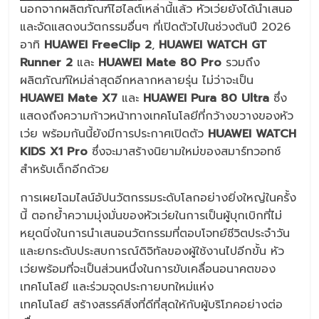
นอกจากผลิตภัณฑ์ไฮไลต์เหล่านี้แล้ว หัวเว่ยยังได้นำเสนอ
และจัดแสดงนวัตกรรมอื่นๆ ที่เปิดตัวไปในช่วงต้นปี 2026
อาทิ
HUAWEI FreeClip 2
,
HUAWEI WATCH GT
Runner 2
และ
HUAWEI Mate 80 Pro
รวมถึง
ผลิตภัณฑ์ใหม่ล่าสุดอีกหลากหลายรุ่น ไม่ว่าจะเป็น
HUAWEI Mate X7
และ
HUAWEI Pura 80 Ultra
ซึ่ง
แสดงถึงความก้าวหน้าทางเทคโนโลยีที่กว้างขวางของหัว
เว่ย พร้อมกันนี้ยังมีการประกาศเปิดตัว
HUAWEI WATCH
KIDS X1 Pro
ซึ่งจะมาสร้างนิยามใหม่ของสมาร์ทวอทช์
สำหรับเด็กอีกด้วย
การเผยโฉมไลน์อัปนวัตกรรมระดับโลกอย่างยิ่งใหญ่ในครั้ง
นี้ ตอกย้ำความมุ่งมั่นของหัวเว่ยในการเป็นผู้บุกเบิกที่ไม่
หยุดนิ่งในการนำเสนอนวัตกรรมที่ตอบโจทย์ชีวิตประจำวัน
และยกระดับประสบการณ์ดิจิทัลของผู้ใช้งานไปอีกขั้น หัว
เว่ยพร้อมที่จะเป็นส่วนหนึ่งในการขับเคลื่อนอนาคตของ
เทคโนโลยี และร่วมจุดประกายบทใหม่แห่ง
เทคโนโลยี สร้างสรรค์สิ่งที่ดีที่สุดให้กับผู้บริโภคอย่างต่อ