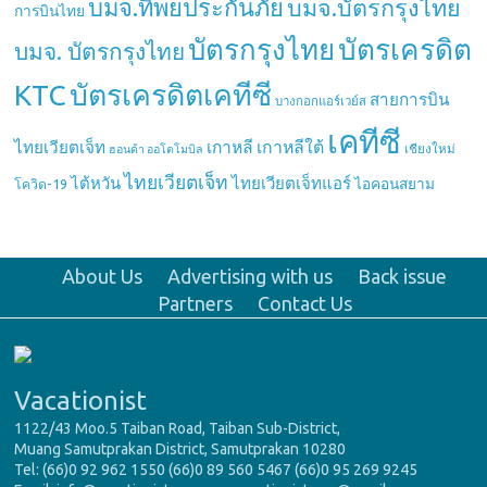
บมจ.ทิพยประกันภัย
บมจ.บัตรกรุงไทย
การบินไทย
บัตรกรุงไทย
บัตรเครดิต
บมจ. บัตรกรุงไทย
บัตรเครดิตเคทีซี
KTC
สายการบิน
บางกอกแอร์เวย์ส
เคทีซี
เกาหลี
เกาหลีใต้
ไทยเวียตเจ็ท
เชียงใหม่
ฮอนด้า ออโตโมบิล
ไทยเวียตเจ็ท
ไต้หวัน
ไทยเวียตเจ็ทแอร์
ไอคอนสยาม
โควิด-19
About Us
Advertising with us
Back issue
Partners
Contact Us
Vacationist
1122/43 Moo.5 Taiban Road, Taiban Sub-District,
Muang Samutprakan District, Samutprakan 10280
Tel: (66)0 92 962 1550 (66)0 89 560 5467 (66)0 95 269 9245