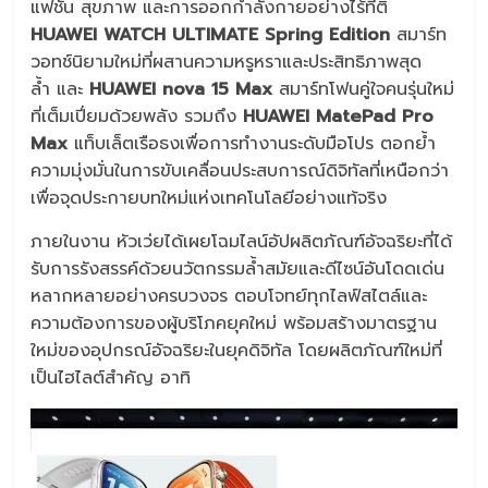
แฟชั่น สุขภาพ และการออกกำลังกายอย่างไร้ที่ติ
HUAWEI WATCH ULTIMATE Spring Edition
สมาร์ท
วอทช์นิยามใหม่ที่ผสานความหรูหราและประสิทธิภาพสุด
ล้ำ และ
HUAWEI nova 15 Max
สมาร์ทโฟนคู่ใจคนรุ่นใหม่
ที่เต็มเปี่ยมด้วยพลัง รวมถึง
HUAWEI MatePad Pro
Max
แท็บเล็ตเรือธงเพื่อการทำงานระดับมือโปร ตอกย้ำ
ความมุ่งมั่นในการขับเคลื่อนประสบการณ์ดิจิทัลที่เหนือกว่า
เพื่อจุดประกายบทใหม่แห่งเทคโนโลยีอย่างแท้จริง
ภายในงาน หัวเว่ยได้เผยโฉมไลน์อัปผลิตภัณฑ์อัจฉริยะที่ได้
รับการรังสรรค์ด้วยนวัตกรรมล้ำสมัยและดีไซน์อันโดดเด่น
หลากหลายอย่างครบวงจร ตอบโจทย์ทุกไลฟ์สไตล์และ
ความต้องการของผู้บริโภคยุคใหม่ พร้อมสร้างมาตรฐาน
ใหม่ของอุปกรณ์อัจฉริยะในยุคดิจิทัล โดยผลิตภัณฑ์ใหม่ที่
เป็นไฮไลต์สำคัญ อาทิ