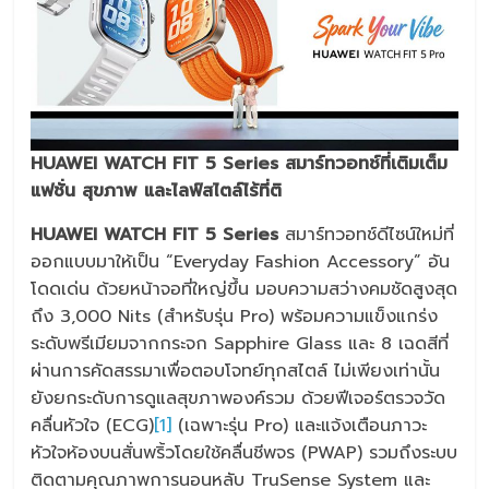
HUAWEI WATCH FIT 5 Series สมาร์ทวอทช์ที่เติมเต็ม
แฟชั่น สุขภาพ และไลฟ์สไตล์ไร้ที่ติ
HUAWEI WATCH FIT 5 Series
สมาร์ทวอทช์ดีไซน์ใหม่ที่
ออกแบบมาให้เป็น “Everyday Fashion Accessory” อัน
โดดเด่น ด้วยหน้าจอที่ใหญ่ขึ้น มอบความสว่างคมชัดสูงสุด
ถึง 3,000 Nits (สำหรับรุ่น Pro) พร้อมความแข็งแกร่ง
ระดับพรีเมียมจากกระจก Sapphire Glass และ 8 เฉดสีที่
ผ่านการคัดสรรมาเพื่อตอบโจทย์ทุกสไตล์ ไม่เพียงเท่านั้น
ยังยกระดับการดูแลสุขภาพองค์รวม ด้วยฟีเจอร์ตรวจวัด
คลื่นหัวใจ (ECG
)
[1]
(เฉพาะรุ่น Pro) และแจ้งเตือนภาวะ
หัวใจห้องบนสั่นพริ้วโดยใช้คลื่นชีพจร (PWAP) รวมถึงระบบ
ติดตามคุณภาพการนอนหลับ TruSense System และ