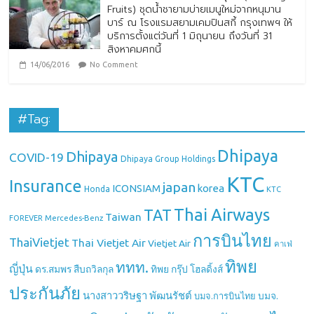
Fruits) ชุดน้ำชายามบ่ายเมนูใหม่จากหนุมาน
บาร์ ณ โรงแรมสยามเคมปินสกี้ กรุงเทพฯ ให้
บริการตั้งแต่วันที่ 1 มิถุนายน ถึงวันที่ 31
สิงหาคมศกนี้
14/06/2016
No Comment
#Tag:
Dhipaya
Dhipaya
COVID-19
Dhipaya Group Holdings
KTC
Insurance
japan
ICONSIAM
korea
Honda
KTC
Thai Airways
TAT
Taiwan
Mercedes-Benz
FOREVER
การบินไทย
ThaiVietjet
Thai Vietjet Air
Vietjet Air
คาเฟ่
ทิพย
ททท.
ญี่ปุ่น
ดร.สมพร สืบถวิลกุล
ทิพย กรุ๊ป โฮลดิ้งส์
ประกันภัย
นางสาววริษฐา พัฒนรัชต์
บมจ.
บมจ.การบินไทย