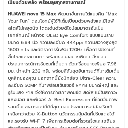
เปี่ยมด้วยพลัง พร้อมลุยทุกสถานการณ์
HUAWEI nova 15 Max
พัฒนาขึ้นภายใต้แนวคิด “Max
Your Fun” ตอบโจทย์ผู้ใช้ที่เต็มเปี่ยมด้วยพลังและมีไลฟ์
สไตล์ไม่หยุดนิ่ง โดดเด่นด้วยดีไซน์สมมาตรอันเป็น
เอกลักษณ์ หน้าจอ OLED Eye Comfort แบบแบนราบ
ขนาด 6.84 นิ้ว ความละเอียด 444ppi ความสว่างสูงสุด
1600 nits และอัตราการรีเฟรช 120Hz เพื่อการใช้งานที่
ลื่นไหลและสบายตา พร้อมขอบจอบางพิเศษ จึงมอบ
ประสบการณ์การรับชมที่เต็มตา ตัวเครื่องบางเพียง 7.98
มม. น้ำหนัก 232 กรัม พร้อมสีสันสุดอินเทรนด์ที่มาเติมเต็ม
บุคลิกของคุณ นอกจากนี้ยังมีกล้อง Ultra-Clear ความ
ละเอียด 50MP ที่มาพร้อมเซ็นเซอร์ RYYB ขนาดใหญ่ และ
รูรับแสง F1.9 จึงให้การถ่ายภาพคมชัด สดใส แม้ในสภาวะ
แสงน้อย และฟีเจอร์ AI Best Expression ที่ช่วยจับภาพ
รอยยิ้มและอารมณ์ที่ดีที่สุด มอบประสบการณ์อัจฉริยะที่
เหนือกว่าด้วย X-Button นวัตกรรมปุ่มลัดที่ปรับแต่งได้
และรองรับ Wi-Fi 7 เพื่อการเชื่อมต่อที่รวดเร็วและเสถียร