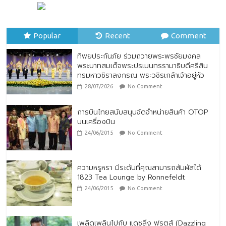
ทิพยประกันภัย ผนึกกำลัง ไปรษณีย์ไทย
ต่อยอดความร่วมมือกว่า 10 ปี สู่พันธมิตร
เชิงกลยุทธ์ ยกระดับบริการดิจิทัลและการเข้า
Popular
Recent
Comment
ถึงประกันภัยเพื่อประชาชน
28/07/2026
No Comment
ทิพยประกันภัย ร่วมถวายพระพรชัยมงคล
พระบาทสมเด็จพระปรเมนทรรามาธิบดีศรีสิน
ทรมหาวชิราลงกรณ พระวชิรเกล้าเจ้าอยู่หัว
28/07/2026
No Comment
การบินไทยสนับสนุนจัดจำหน่ายสินค้า OTOP
บนเครื่องบิน
24/06/2015
No Comment
ความหรูหรา มีระดับที่คุณสามารถสัมผัสได้
1823 Tea Lounge by Ronnefeldt
24/06/2015
No Comment
เพลิดเพลินไปกับ แดซลิ่ง ฟรุตส์ (Dazzling