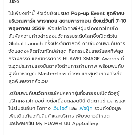
เนื่อง
ไม่เพียงเท่านี้ หัวเว่ยยังเนรมิต
Pop-up Event สุดพิเศษ
บริเวณพาร์ค พารากอน สยามพารากอน ตั้งแต่วันที่ 7-10
พฤษภาคม 2569
เพื่อเปิดโอกาสให้ผู้บริโภคชาวไทยได้
สัมผัสความก้าวล้ำของนวัตกรรมระดับโลกซึ่งเปิดตัวใน
Global Launch ครั้งประวัติศาสตร์ ภายในงานพบกับการ
จัดแสดงผลิตภัณฑ์ใหม่ล่าสุด กิจกรรมอินเทอร์แอคทีฟสุด
สร้างสรรค์ และนิทรรศการ HUAWEI XMAGE Awards ที่
จะจุดประกายแรงบันดาลใจด้านการถ่ายภาพ พร้อมพบกับ
ผู้เชี่ยวชาญใน Masterclass ต่างๆ และลุ้นรับของที่ระลึก
สุดพิเศษจากหัวเว่ย
เตรียมพบกับนวัตกรรมใหม่หลากรุ่นที่จะทยอยเปิดตัวสู่ผู้
บริโภคชาวไทยอย่างต่อเนื่องตลอดปีนี้ ติดตามข่าวสารและ
โปรโมชันอื่นๆ ได้ทาง
เว็บไซต์
และ
เฟซบุ๊ก
รวมถึงข้อมูล
เพิ่มเติมเกี่ยวกับสินค้าและบริการ เพียงดาวน์โหลด
แอปพลิเคชัน My HUAWEI บน AppGallery