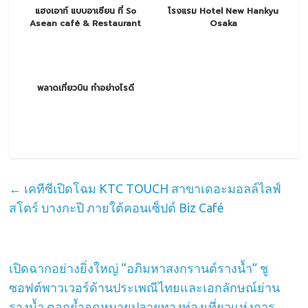
แฮงเอาท์ แบบอาเซียน ที่ So
โรงแรม Hotel New Hankyu
Asean café & Restaurant
Osaka
พลาดเที่ยวบิน ทำอย่างไรดี
←
เคทีซีเปิดโฉม KTC TOUCH สาขาเดอะมอลล์ไลฟ์
สโตร์ บางกะปิ ภายใต้คอนเซ็ปต์ Biz Café
เปิดฉากอย่างยิ่งใหญ่ “อภิมหาสงกรานต์รางน้ำ” ชู
ซอฟต์พาวเวอร์ด้านประเพณีไทยและเอกลักษณ์ย่าน
รางน้ำ ตอกย้ำจุดหมายปลายทางท่องเที่ยวแห่งการ