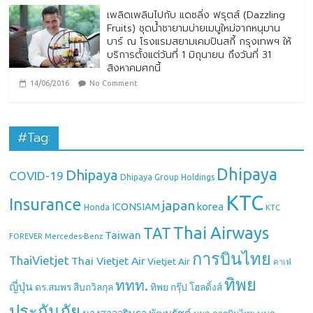
เพลิดเพลินไปกับ แดซลิ่ง ฟรุตส์ (Dazzling
Fruits) ชุดน้ำชายามบ่ายเมนูใหม่จากหนุมาน
บาร์ ณ โรงแรมสยามเคมปินสกี้ กรุงเทพฯ ให้
บริการตั้งแต่วันที่ 1 มิถุนายน ถึงวันที่ 31
สิงหาคมศกนี้
14/06/2016
No Comment
#Tag:
Dhipaya
Dhipaya
COVID-19
Dhipaya Group Holdings
KTC
Insurance
japan
ICONSIAM
korea
Honda
KTC
Thai Airways
TAT
Taiwan
Mercedes-Benz
FOREVER
การบินไทย
ThaiVietjet
Thai Vietjet Air
Vietjet Air
คาเฟ่
ทิพย
ททท.
ญี่ปุ่น
ดร.สมพร สืบถวิลกุล
ทิพย กรุ๊ป โฮลดิ้งส์
ประกันภัย