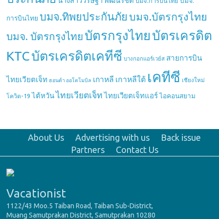
นางสาววริษฐา พัฒนรัชต์
บมจ.
บมจ.การบินไทย
บมจ.ทิพยประกันภัย
บมจ.บัตรกรุงไทย
การบินไทย
บัตรกรุงไทย
บัตรเครดิต
บมจ. บัตรกรุงไทย
บัตรเครดิตเคทีซี
KTC
สายการบิน
บางกอกแอร์เวย์ส
เคทีซี
เกาหลี
เกาหลีใต้
ไทยเวียตเจ็ท
เชียงใหม่
ฮอนด้า ออโตโมบิล
ไทยเวียตเจ็ท
ไต้หวัน
ไทยเวียตเจ็ทแอร์
ไอคอนสยาม
โควิด-19
About Us
Advertising with us
Back issue
Partners
Contact Us
Vacationist
1122/43 Moo.5 Taiban Road, Taiban Sub-District,
Muang Samutprakan District, Samutprakan 10280