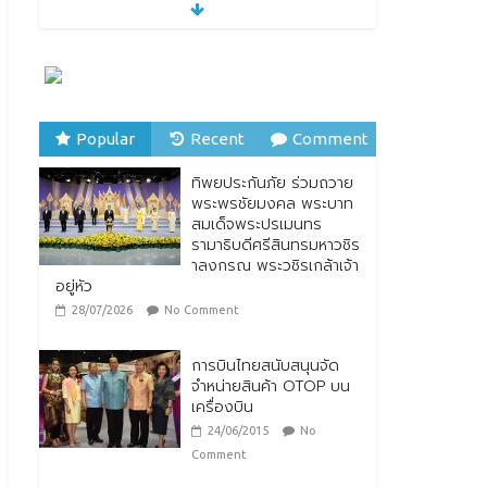
28/07/2026
No Comment
ตกแต่งบ้านรับหน้าฝน
24/07/2026
No
Comment
Popular
Recent
Comment
“รมว.ซาบีดา” แถลงข่าว
ทิพยประกันภัย ร่วมถวาย
เปิดตัวกิจกรรมการยก
พระพรชัยมงคล พระบาท
ระดับอาหารไทยพื้นถิ่นสู่
สมเด็จพระปรเมนทร
อาหารโลก “Thai Local
รามาธิบดีศรีสินทรมหาวชิร
Food to World Food”
าลงกรณ พระวชิรเกล้าเจ้า
พร้อมกับการเปิดตัวตรา
อยู่หัว
สัญลักษณ์ “Thailand Best Local Food”
28/07/2026
No Comment
23/07/2026
No Comment
การบินไทยสนับสนุนจัด
จำหน่ายสินค้า OTOP บน
เครื่องบิน
24/06/2015
No
Comment