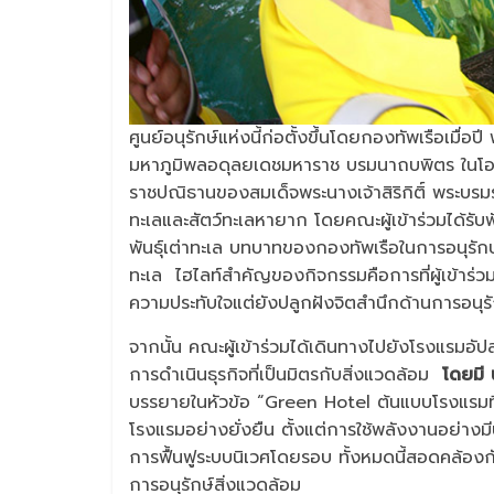
ศูนย์อนุรักษ์แห่งนี้ก่อตั้งขึ้นโดยกองทัพเรือเมื
มหาภูมิพลอดุลยเดชมหาราช บรมนาถบพิตร ในโอกา
ราชปณิธานของสมเด็จพระนางเจ้าสิริกิติ์ พระบร
ทะเลและสัตว์ทะเลหายาก โดยคณะผู้เข้าร่วมได้รับ
พันธุ์เต่าทะเล บทบาทของกองทัพเรือในการอนุรักษ
ทะเล ไฮไลท์สำคัญของกิจกรรมคือการที่ผู้เข้าร่วม
ความประทับใจแต่ยังปลูกฝังจิตสำนึกด้านการอนุรัก
จากนั้น คณะผู้เข้าร่วมได้เดินทางไปยังโรงแรมอัป
การดำเนินธุรกิจที่เป็นมิตรกับสิ่งแวดล้อม
โดยมี 
บรรยายในหัวข้อ “Green Hotel ต้นแบบโรงแรมที
โรงแรมอย่างยั่งยืน ตั้งแต่การใช้พลังงานอย่า
การฟื้นฟูระบบนิเวศโดยรอบ ทั้งหมดนี้สอดคล้อง
การอนุรักษ์สิ่งแวดล้อม