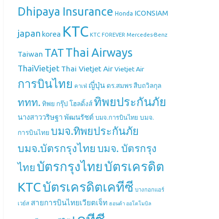
Dhipaya Insurance
ICONSIAM
Honda
KTC
japan
korea
Mercedes-Benz
KTC FOREVER
Thai Airways
TAT
Taiwan
ThaiVietjet
Thai Vietjet Air
Vietjet Air
การบินไทย
ญี่ปุ่น
ดร.สมพร สืบถวิลกุล
คาเฟ่
ทิพยประกันภัย
ททท.
ทิพย กรุ๊ป โฮลดิ้งส์
นางสาววริษฐา พัฒนรัชต์
บมจ.
บมจ.การบินไทย
บมจ.ทิพยประกันภัย
การบินไทย
บมจ.บัตรกรุงไทย
บมจ. บัตรกรุง
บัตรกรุงไทย
บัตรเครดิต
ไทย
บัตรเครดิตเคทีซี
KTC
บางกอกแอร์
สายการบินไทยเวียตเจ็ท
เวย์ส
ฮอนด้า ออโตโมบิล