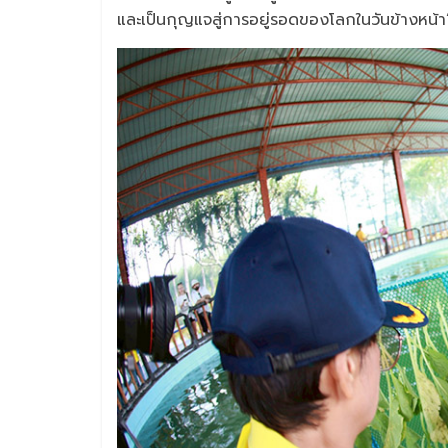
และเป็นกุญแจสู่การอยู่รอดของโลกในวันข้างหน้า