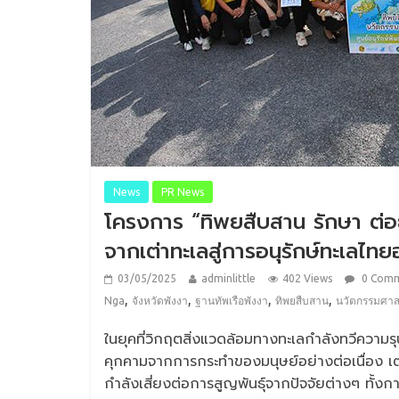
News
PR News
โครงการ “ทิพยสืบสาน รักษา ต่
จากเต่าทะเลสู่การอนุรักษ์ทะเลไทยอ
03/05/2025
adminlittle
402 Views
0 Com
,
,
,
,
Nga
จังหวัดพังงา
ฐานทัพเรือพังงา
ทิพยสืบสาน
นวัตกรรมศาส
ในยุคที่วิกฤตสิ่งแวดล้อมทางทะเลกำลังทวีความร
คุกคามจากการกระทำของมนุษย์อย่างต่อเนื่อง เต่าท
กำลังเสี่ยงต่อการสูญพันธุ์จากปัจจัยต่างๆ ทั้