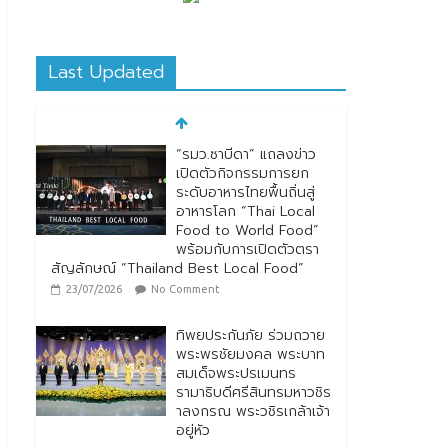
Last Updated
ทิพยประกันภัย ร่วมถวาย
พระพรชัยมงคล พระบาท
สมเด็จพระปรเมนทร
รามาธิบดีศรีสินทรมหาวชิร
าลงกรณ พระวชิรเกล้าเจ้า
อยู่หัว
28/07/2026
No Comment
ทิพยประกันภัย ผนึกกำลัง
ไปรษณีย์ไทย ต่อยอด
ความร่วมมือกว่า 10 ปี สู่
พันธมิตรเชิงกลยุทธ์ ยก
ระดับบริการดิจิทัลและการ
เข้าถึงประกันภัยเพื่อ
ประชาชน