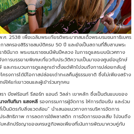
่อปี พ.ศ. 2538 เพื่อเฉลิมพระเกียรติพระบาทสมเด็จพระบรมชนกาธิเบศร
สครองสิริราชสมบัติครบ 50 ปี และยังเป็นสถานที่สืบสานพระ
มราชินีนาถ พระบรมราชชนนีพันปีหลวง ในการดูแลระบบนิเวศทาง
ฟังการบรรยายพิเศษเกี่ยวกับประวัติความเป็นมาของศูนย์อนุรักษ์
์ และกระบวนการดูแลลูกเต่าตั้งแต่ฟักไข่จนถึงการปล่อยกลับสู่
โครงการได้มีโอกาสปล่อยเต่าทะเลคืนสู่ธรรมชาติ ซึ่งไม่เพียงสร้าง
ษ์ให้แก่เยาวชนและผู้เข้าร่วมทุกคน
สรา บีชฟร้อนท์ รีสอร์ท แอนด์ วิลล่า เขาหลัก ซึ่งเป็นต้นแบบของ
นางกันทิมา แสงหลี
รองกรรมการผู้จัดการ ให้การต้อนรับ และร่วม
่เป็นมิตรกับสิ่งแวดล้อม” นำเสนอแนวทางการบริหารจัดการ
งมีประสิทธิภาพ การลดการใช้พลาสติก การจัดการของเสีย ไปจนถึง
กับหลักปรัชญาของเศรษฐกิจพอเพียงที่เน้นการพัฒนาควบคู่กับ