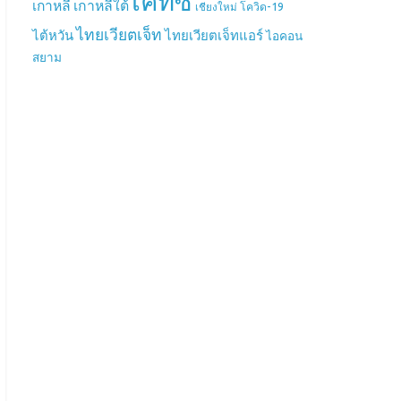
เคทีซี
เกาหลี
เกาหลีใต้
เชียงใหม่
โควิด-19
ไทยเวียตเจ็ท
ไต้หวัน
ไทยเวียตเจ็ทแอร์
ไอคอน
สยาม