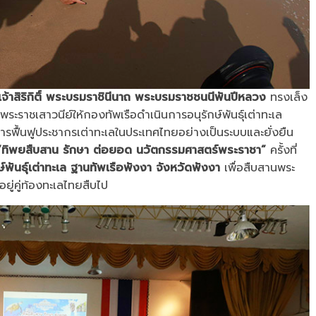
จ้าสิริกิติ์ พระบรมราชินีนาถ พระบรมราชชนนีพันปีหลวง
ทรงเล็ง
ะราชเสาวนีย์ให้กองทัพเรือดำเนินการอนุรักษ์พันธุ์เต่าทะเล
การฟื้นฟูประชากรเต่าทะเลในประเทศไทยอย่างเป็นระบบและยั่งยืน
“ทิพยสืบสาน รักษา ต่อยอด นวัตกรรมศาสตร์พระราชา”
ครั้งที่
กษ์พันธุ์เต่าทะเล ฐานทัพเรือพังงา จังหวัดพังงา
เพื่อสืบสานพระ
ู่คู่ท้องทะเลไทยสืบไป