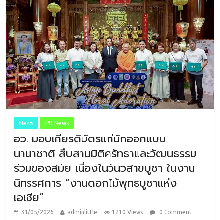
News
PR News
อว. มอบเกียรติบัตรแก่นักออกแบบ
นานาชาติ สืบสานมิติศรัทธาและวัฒนธรรม
ร่วมของสมัย เนื่องในวันวิสาขบูชา ในงาน
นิทรรศการ “งานดอกไม้พุทธบูชาแห่ง
เอเชีย”
31/05/2026
adminlittle
1210 Views
0 Comment