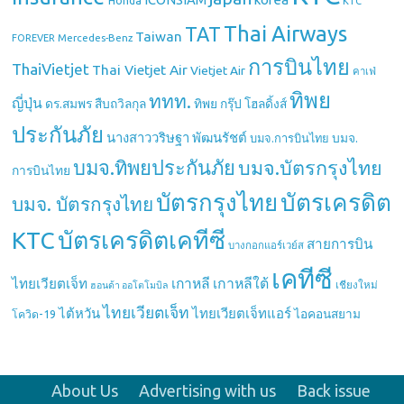
Honda
KTC
Thai Airways
TAT
Taiwan
Mercedes-Benz
FOREVER
การบินไทย
ThaiVietjet
Thai Vietjet Air
Vietjet Air
คาเฟ่
ทิพย
ททท.
ญี่ปุ่น
ดร.สมพร สืบถวิลกุล
ทิพย กรุ๊ป โฮลดิ้งส์
ประกันภัย
นางสาววริษฐา พัฒนรัชต์
บมจ.
บมจ.การบินไทย
บมจ.ทิพยประกันภัย
บมจ.บัตรกรุงไทย
การบินไทย
บัตรกรุงไทย
บัตรเครดิต
บมจ. บัตรกรุงไทย
บัตรเครดิตเคทีซี
KTC
สายการบิน
บางกอกแอร์เวย์ส
เคทีซี
เกาหลี
เกาหลีใต้
ไทยเวียตเจ็ท
เชียงใหม่
ฮอนด้า ออโตโมบิล
ไทยเวียตเจ็ท
ไต้หวัน
ไทยเวียตเจ็ทแอร์
ไอคอนสยาม
โควิด-19
About Us
Advertising with us
Back issue