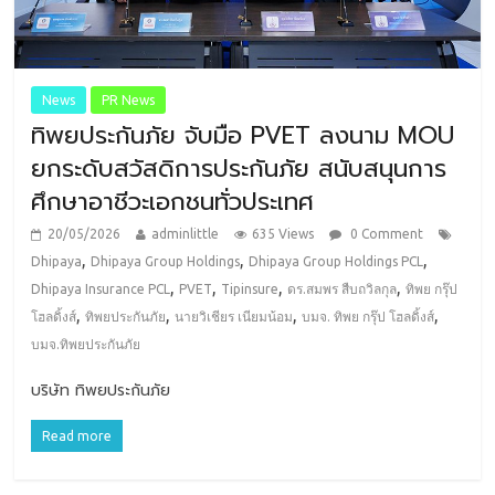
News
PR News
ทิพยประกันภัย จับมือ PVET ลงนาม MOU
ยกระดับสวัสดิการประกันภัย สนับสนุนการ
ศึกษาอาชีวะเอกชนทั่วประเทศ
20/05/2026
adminlittle
635 Views
0 Comment
,
,
,
Dhipaya
Dhipaya Group Holdings
Dhipaya Group Holdings PCL
,
,
,
,
Dhipaya Insurance PCL
PVET
Tipinsure
ดร.สมพร สืบถวิลกุล
ทิพย กรุ๊ป
,
,
,
,
โฮลดิ้งส์
ทิพยประกันภัย
นายวิเชียร เนียมน้อม
บมจ. ทิพย กรุ๊ป โฮลดิ้งส์
บมจ.ทิพยประกันภัย
บริษัท ทิพยประกันภัย
Read more