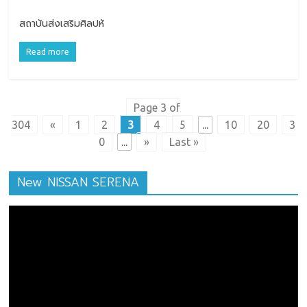
สถาบันส่งเสริมศิลปหั
Read more
Page 3 of
304
«
1
2
3
4
5
...
10
20
3
0
...
»
Last »
New NISSAN SERENA
ตัว
เล่น
ไฟล์
วิดีโอ