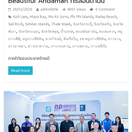
Beautiful Andaman ทะเลอันดามัน
28/05/2026
adminlittle
4003 Views
0 Comment
,
,
,
,
,
Koh Lipe
Maya Bay
Mu Ko Surin
Phi Phi Islands
Railay Beach
,
,
,
,
,
Sail Rock
Similan Islands
Thale Waek
จังหวัดกระบี่
จังหวัดตรัง
จังหวัด
,
,
,
,
,
,
พังงา
จังหวัดระนอง
จังหวัดสตูล
ถ้ำมรกต
ทะเลอันดามัน
ทะเลแหวก
หมู่
,
,
,
,
,
,
เกาะพีพี
หมู่เกาะสิมิลัน
หาดไร่เลย์
หินเรือใบ
อช.หมู่เกาะสิมิลัน
อ่าวนาง
,
,
,
,
อ่าวมาหยา
อ่าวเขาควาย
เกาะกระดาน
เกาะพยาม
เกาะหลีเป๊ะ
ภาคใต้ของประเทศไทยมี
Read more