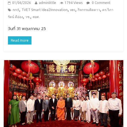
01/06/2026
adminlittle
1794 Views
0 Comment
,
,
,
,
nrct
TVET Smart Idea2Innovation
vec
กิจกรรมติดดาว
ดร.วิภา
,
,
รัตน์ ดีอ่อง
วช.
สอศ.
วันที่ 31 พฤษภาคม 25
Read more