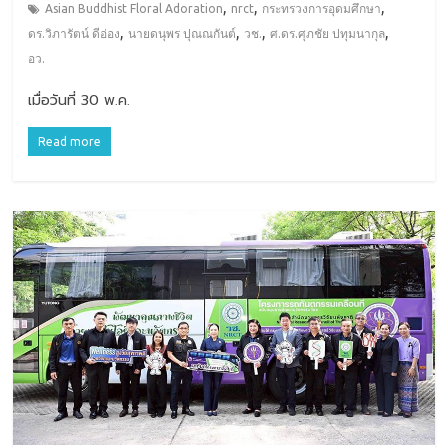
,
,
,
Asian Buddhist Floral Adoration
nrct
กระทรวงการอุดมศึกษา
,
,
,
,
ดร.วิภารัตน์ ดีอ่อง
นายดนุพร ปุณณกันต์
วช.
ศ.ดร.ศุภชัย ปทุมนากุล
อว.
เมื่อวันที่ 30 พ.ค.
Read more