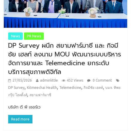
News
PR News
DP Survey ผนึก สยามฟาร์มาซี และ กิจมี
ชัย เฮลท์ ลงนาม MOU พัฒนาระบบบริหาร
จัดการยาและ Telemedicine ยกระดับ
บริการสุขภาพดิจิทัล
27/05/2026
adminlittle
452 Views
0 Comment
,
,
,
,
DP Survey
Kitmeechai Health
Telemedicine
กิจมีชัย เฮลท์
บมจ. ทิพย
,
กรุ๊ป โฮลดิ้งส์
สยามฟาร์มาซี
บริษัท ดี พี เซอร์เว
Read more