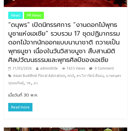
News
PR News
“ดนุพร” เปิดนิทรรศการ “งานดอกไม้พุทธ
บูชาแห่งเอเชีย” รวบรวม 17 ชุดปฏิมากรรม
ดอกไม้จากนักออกแบบนานาชาติ ถวายเป็น
พุทธบูชา เนื่องในวันวิสาขบูชา สืบสานมิติ
ศิลปวัฒนธรรมและพุทธศิลป์ของเอเชีย
31/05/2026
adminlittle
1635 Views
0 Comment
,
,
,
Asian Buddhist Floral Adoration
nrct
ดร.วิภารัตน์ ดีอ่อง
นายดนุพร
,
,
ปุณณกันต์
วช.
อว.
เมื่อวันที่ 30 พ.ค.
Read more