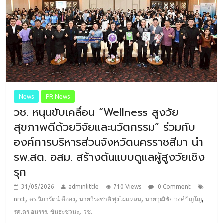
News
PR News
วช. หนุนขับเคลื่อน “Wellness สูงวัย
สุขภาพดีด้วยวิจัยและนวัตกรรม” ร่วมกับ
องค์การบริหารส่วนจังหวัดนครราชสีมา นำ
รพ.สต. อสม. สร้างต้นแบบดูแลผู้สูงวัยเชิง
รุก
31/05/2026
adminlittle
710 Views
0 Comment
,
,
,
,
nrct
ดร.วิภารัตน์ ดีอ่อง
นายวีระชาติ ทุ่งไผ่แหลม
นายวุฒิชัย วงค์ปัญโญ
,
รศ.ดร.อนรรฆ ขันธะชวนะ
วช.