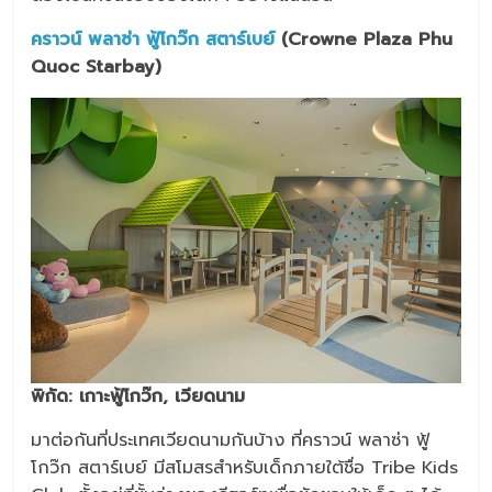
คราวน์ พลาซ่า ฟู้โกว๊ก สตาร์เบย์
(Crowne Plaza Phu
Quoc Starbay)
พิกัด
: เกาะฟู้โกว๊ก, เวียดนาม
มาต่อกันที่ประเทศเวียดนามกันบ้าง ที่คราวน์ พลาซ่า ฟู้
โกว๊ก สตาร์เบย์ มีสโมสรสำหรับเด็กภายใต้ชื่อ Tribe Kids