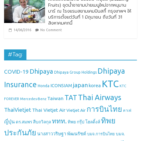
Fruits) ชุดน้ำชายามบ่ายเมนูใหม่จากหนุมาน
บาร์ ณ โรงแรมสยามเคมปินสกี้ กรุงเทพฯ ให้
บริการตั้งแต่วันที่ 1 มิถุนายน ถึงวันที่ 31
สิงหาคมศกนี้
14/06/2016
No Comment
#Tag:
Dhipaya
Dhipaya
COVID-19
Dhipaya Group Holdings
KTC
Insurance
japan
ICONSIAM
korea
Honda
KTC
Thai Airways
TAT
Taiwan
Mercedes-Benz
FOREVER
การบินไทย
ThaiVietjet
Thai Vietjet Air
Vietjet Air
คาเฟ่
ทิพย
ททท.
ญี่ปุ่น
ดร.สมพร สืบถวิลกุล
ทิพย กรุ๊ป โฮลดิ้งส์
ประกันภัย
นางสาววริษฐา พัฒนรัชต์
บมจ.
บมจ.การบินไทย