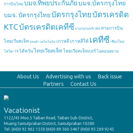
บมจ.ทิพยประกันภัย
บมจ.บัตรกรุงไทย
การบินไทย
บัตรกรุงไทย
บัตรเครดิต
บมจ. บัตรกรุงไทย
บัตรเครดิตเคทีซี
KTC
สายการบิน
บางกอกแอร์เวย์ส
เคทีซี
เกาหลี
เกาหลีใต้
ไทยเวียตเจ็ท
เชียงใหม่
ฮอนด้า ออโตโมบิล
ไทยเวียตเจ็ท
ไต้หวัน
ไทยเวียตเจ็ทแอร์
ไอคอนสยาม
โควิด-19
About Us
Advertising with us
Back issue
Partners
Contact Us
Vacationist
1122/43 Moo.5 Taiban Road, Taiban Sub-District,
Muang Samutprakan District, Samutprakan 10280
Tel: (66)0 92 962 1550 (66)0 89 560 5467 (66)0 95 269 9245