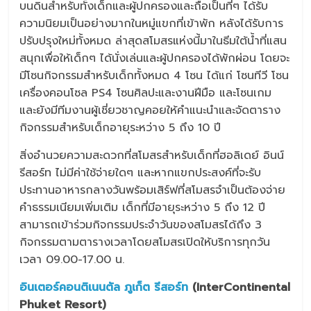
บนดินสำหรับทั้งเด็กและผู้ปกครองและถือเป็นที่ๆ ได้รับ
ความนิยมเป็นอย่างมากในหมู่แขกที่เข้าพัก หลังได้รับการ
ปรับปรุงใหม่ทั้งหมด ล่าสุดสโมสรแห่งนี้มาในธีมใต้น้ำที่แสน
สนุกเพื่อให้เด็กๆ ได้นั่งเล่นและผู้ปกครองได้พักผ่อน โดยจะ
มีโซนกิจกรรมสำหรับเด็กทั้งหมด 4 โซน ได้แก่ โซนทีวี โซน
เครื่องคอนโซล PS4 โซนศิลปะและงานฝีมือ และโซนเกม
และยังมีทีมงานผู้เชี่ยวชาญคอยให้คำแนะนำและจัดตาราง
กิจกรรมสำหรับเด็กอายุระหว่าง 5 ถึง 10 ปี
สิ่งอำนวยความสะดวกที่สโมสรสำหรับเด็กที่ฮอลิเดย์ อินน์
รีสอร์ท ไม่มีค่าใช้จ่ายใดๆ และหากแขกประสงค์ที่จะรับ
ประทานอาหารกลางวันพร้อมเสิร์ฟที่สโมสรจำเป็นต้องจ่าย
คำธรรมเนียมเพิ่มเติม เด็กที่มีอายุระหว่าง 5 ถึง 12 ปี
สามารถเข้าร่วมกิจกรรมประจำวันของสโมสรได้ถึง 3
กิจกรรมตามตารางเวลาโดยสโมสรเปิดให้บริการทุกวัน
เวลา 09.00-17.00 น.
อินเตอร์คอนติเนนตัล ภูเก็ต รีสอร์ท
(InterContinental
Phuket Resort)