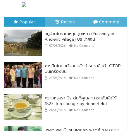
ทิพยประกันภัย ร่วมถวายพระพรชัยมงคล
พระบาทสมเด็จพระปรเมนทรรามาธิบดีศรีสิน
ทรมหาวชิราลงกรณ พระวชิรเกล้าเจ้าอยู่หัว
Popular
28/07/2026
Recent
No Comment
Comment
หมู่บ้านโบราณหยุนสุ่ยเหยา (Yunshuiyao
Ancient Village) ประเทศจีน
07/08/2026
No Comment
การบินไทยสนับสนุนจัดจำหน่ายสินค้า OTOP
บนเครื่องบิน
24/06/2015
No Comment
ความหรูหรา มีระดับที่คุณสามารถสัมผัสได้
1823 Tea Lounge by Ronnefeldt
24/06/2015
No Comment
เพลิดเพลินไปกับ แดซลิ่ง ฟรุตส์ (Dazzling