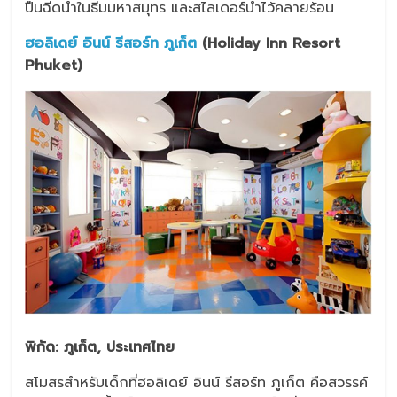
ปืนฉีดน้ำในธีมมหาสมุทร และสไลเดอร์น้ำไว้คลายร้อน
ฮอลิเดย์ อินน์ รีสอร์ท ภูเก็ต
(Holiday Inn Resort
Phuket)
พิกัด: ภูเก็ต, ประเทศไทย
สโมสรสำหรับเด็กที่ฮอลิเดย์ อินน์ รีสอร์ท ภูเก็ต คือสวรรค์