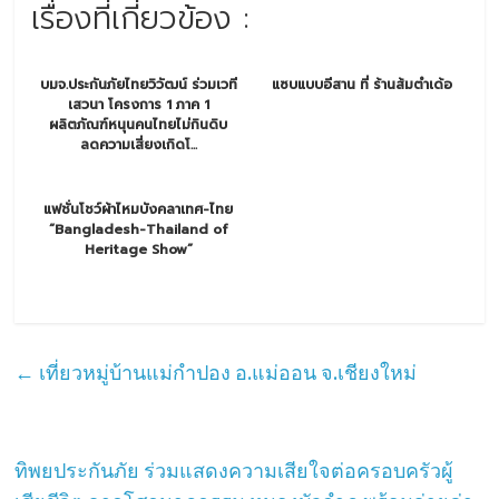
เรื่องที่เกี่ยวข้อง :
บมจ.ประกันภัยไทยวิวัฒน์ ร่วมเวที
แซบแบบอีสาน ที่ ร้านส้มตำเด้อ
เสวนา โครงการ 1 ภาค 1
ผลิตภัณฑ์หนุนคนไทยไม่กินดิบ
ลดความเสี่ยงเกิดโ...
แฟชั่นโชว์ผ้าไหมบังคลาเทศ-ไทย
“Bangladesh-Thailand of
Heritage Show”
←
เที่ยวหมู่บ้านแม่กำปอง อ.แม่ออน จ.เชียงใหม่
ทิพยประกันภัย ร่วมแสดงความเสียใจต่อครอบครัวผู้