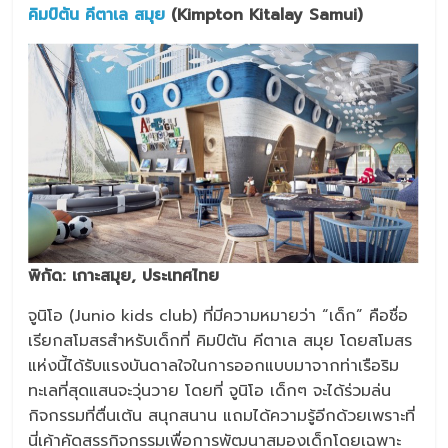
คิมป์ตัน คีตาเล สมุย
(Kimpton Kitalay Samui)
พิกัด
:
เกาะสมุย
,
ประเทศไทย
จูนิโอ (Junio kids club) ที่มีความหมายว่า “เด็ก” คือชื่อ
เรียกสโมสรสำหรับเด็กที่ คิมป์ตัน คีตาเล สมุย โดยสโมสร
แห่งนี้ได้รับแรงบันดาลใจในการออกแบบมาจากท่าเรือริม
ทะเลที่สุดแสนจะวุ่นวาย โดยที่ จูนิโอ เด็กๆ จะได้ร่วมล่น
กิจกรรมที่ตื่นเต้น สนุกสนาน แถมได้ความรู้อีกด้วยเพราะที่
นี่เค้าคัดสรรกิจกรรมเพื่อการพัฒนาสมองเด็กโดยเฉพาะ