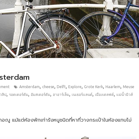
msterdam
,
,
,
,
,
,
mment
Amsterdam
cheese
Delft
Explore
Grote Kerk
Haarlem
Meuse
,
,
,
,
,
,
ิวลิป
รอตเตอร์ดัม
อัมสเตอร์ดัม
ฮาอาร์เล็ม
เนเธอร์แลนด์
เมืองเดลฟต์
แม่น้ำมิวส์
ปทุกอณู แม้แต่ห้องพักเท่ารังหนูชนิดที่หาที่วางกระเป๋าในห้องแทบไม่