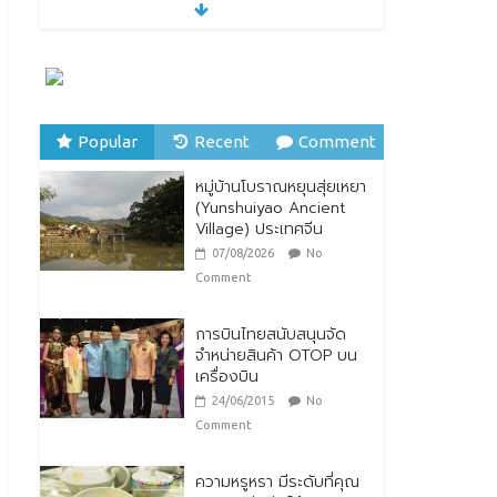
หมู่บ้านโบราณหยุนสุ่ยเหยา
(Yunshuiyao Ancient
Village) ประเทศจีน
07/08/2026
No
Comment
Popular
Recent
Comment
ทิพยประกันภัย ร่วมถวาย
พระพรชัยมงคล พระบาท
หมู่บ้านโบราณหยุนสุ่ยเหยา
สมเด็จพระปรเมนทร
(Yunshuiyao Ancient
รามาธิบดีศรีสินทรมหาวชิร
Village) ประเทศจีน
าลงกรณ พระวชิรเกล้าเจ้า
อยู่หัว
07/08/2026
No
28/07/2026
No Comment
Comment
การบินไทยสนับสนุนจัด
จำหน่ายสินค้า OTOP บน
เครื่องบิน
24/06/2015
No
Comment
ความหรูหรา มีระดับที่คุณ