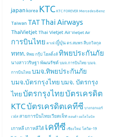
KTC
japan
korea
Mercedes-Benz
KTC FOREVER
Thai Airways
TAT
Taiwan
ThaiVietjet
Thai Vietjet Air
Vietjet Air
การบินไทย
ญี่ปุ่น
ดร.สมพร สืบถวิลกุล
คาเฟ่
ทิพยประกันภัย
ททท.
ทิพย กรุ๊ป โฮลดิ้งส์
นางสาววริษฐา พัฒนรัชต์
บมจ.
บมจ.การบินไทย
บมจ.ทิพยประกันภัย
การบินไทย
บมจ.บัตรกรุงไทย
บมจ. บัตรกรุง
บัตรกรุงไทย
บัตรเครดิต
ไทย
บัตรเครดิตเคทีซี
KTC
บางกอกแอร์
สายการบินไทยเวียตเจ็ท
เวย์ส
ฮอนด้า ออโตโมบิล
เคทีซี
เกาหลี
เกาหลีใต้
เชียงใหม่
โควิด-19