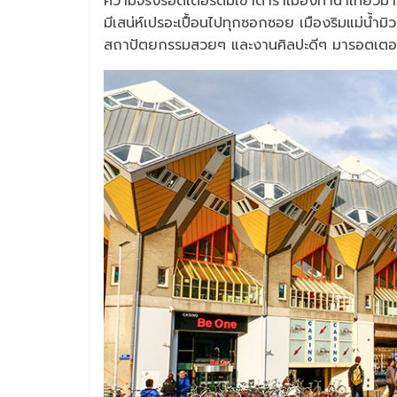
ความจริงรอตเตอร์ดัมเข้าตำราเมืองท่าน่าเที่ยว
มีเสน่ห์เปรอะเปื้อนไปทุกซอกซอย เมืองริมแม่น้ำมิวส์
สถาปัตยกรรมสวยๆ และงานศิลปะดีๆ มารอตเตอร์ดั