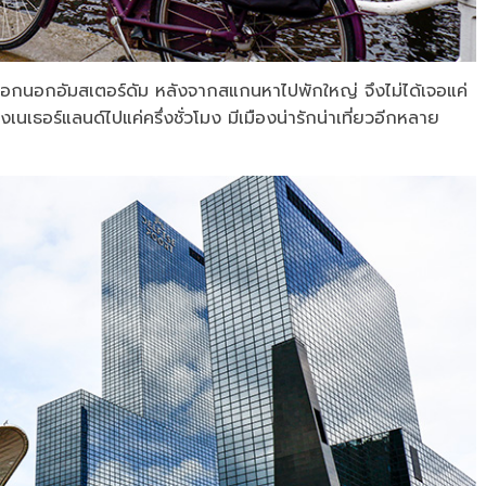
ขยับออกนอกอัมสเตอร์ดัม หลังจากสแกนหาไปพักใหญ่ จึงไม่ได้เจอแค่
นเธอร์แลนด์ไปแค่ครึ่งชั่วโมง มีเมืองน่ารักน่าเที่ยวอีกหลาย