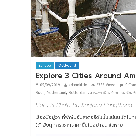
Europe
Outbound
Explore 3 Cities Around A
05/09/2019
adminlittle
2358 Views
0 Co
,
,
,
,
,
,
River
Netherland
Rotterdam
งานเซรามิก
จักรยาน
ชีส
ท
Story & Photo by Kanjana Hongthong
เรื่องมีอยู่ว่า ที่พักในอัมสเตอร์ดัมนั้นแน่นขนัดไ
ได้ ยังถูกกระชากราคาขึ้นไปอย่างน่าใจหาย