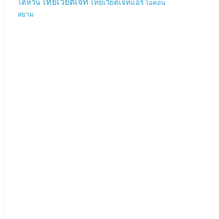
ไทยเวียตเจ็ท
ไต้หวัน
ไทยเวียตเจ็ทแอร์
ไอคอน
สยาม