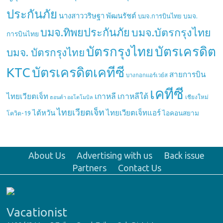
ประกันภัย
นางสาววริษฐา พัฒนรัชต์
บมจ.
บมจ.การบินไทย
บมจ.ทิพยประกันภัย
บมจ.บัตรกรุงไทย
การบินไทย
บัตรกรุงไทย
บัตรเครดิต
บมจ. บัตรกรุงไทย
บัตรเครดิตเคทีซี
KTC
สายการบิน
บางกอกแอร์เวย์ส
เคทีซี
เกาหลี
เกาหลีใต้
ไทยเวียตเจ็ท
เชียงใหม่
ฮอนด้า ออโตโมบิล
ไทยเวียตเจ็ท
ไต้หวัน
ไทยเวียตเจ็ทแอร์
ไอคอนสยาม
โควิด-19
About Us
Advertising with us
Back issue
Partners
Contact Us
Vacationist