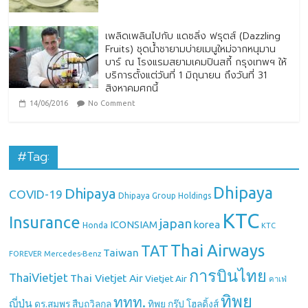
เพลิดเพลินไปกับ แดซลิ่ง ฟรุตส์ (Dazzling
Fruits) ชุดน้ำชายามบ่ายเมนูใหม่จากหนุมาน
บาร์ ณ โรงแรมสยามเคมปินสกี้ กรุงเทพฯ ให้
บริการตั้งแต่วันที่ 1 มิถุนายน ถึงวันที่ 31
สิงหาคมศกนี้
14/06/2016
No Comment
#Tag:
Dhipaya
Dhipaya
COVID-19
Dhipaya Group Holdings
KTC
Insurance
japan
ICONSIAM
korea
Honda
KTC
Thai Airways
TAT
Taiwan
Mercedes-Benz
FOREVER
การบินไทย
ThaiVietjet
Thai Vietjet Air
Vietjet Air
คาเฟ่
ทิพย
ททท.
ญี่ปุ่น
ดร.สมพร สืบถวิลกุล
ทิพย กรุ๊ป โฮลดิ้งส์